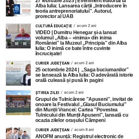
27 februarie 2025 | Eveniment editorial la
Alba Iulia: Lansarea cărții „Introducere în
teoria antreprenoriatului”. Autorul,
prorector al UAB
acum 2 ani
CULTURĂ EDUCAȚIE
VIDEO | Dumitru Henegar și-a lansat
volumul „Alba – «inima» din inima
României” la Muzeul „Principia” din Alba
Iulia: O inimă ce bate între cuvinte
încrucișate!
acum 2 ani
CURIER JUDEȚEAN
25 octombrie 2024 | „Saga buciumanilor”
se lansează la Alba Iulia: O adevărată istorie
orală culeasă și pusă în pagini
acum 2 ani
ŞTIREA ZILEI
Grupul de Tulnicărese ”Apuseni”, invitat de
onoare la Festivalul „Glasul Buciumului”
din Munții Vrancei: Cartea ”Povestea
Tulnicului din Munții Apuseni”, lansată cu
ocazia zilelor orașului Câmpeni
acum 8 ani
CURIER JUDEȚEAN
ANOFM anunță: Registrul electronic de