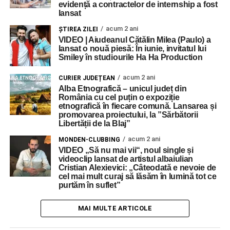
evidență a contractelor de internship a fost
lansat
acum 2 ani
ŞTIREA ZILEI
VIDEO | Aiudeanul Cătălin Milea (Paulo) a
lansat o nouă piesă: În iunie, invitatul lui
Smiley în studiourile Ha Ha Production
acum 2 ani
CURIER JUDEȚEAN
Alba Etnografică – unicul județ din
România cu cel puțin o expoziție
etnografică în fiecare comună. Lansarea și
promovarea proiectului, la ”Sărbătorii
Libertății de la Blaj”
acum 2 ani
MONDEN-CLUBBING
VIDEO „Să nu mai vii“, noul single și
videoclip lansat de artistul albaiulian
Cristian Alexievici: „Câteodată e nevoie de
cel mai mult curaj să lăsăm în lumină tot ce
purtăm în suflet”
MAI MULTE ARTICOLE