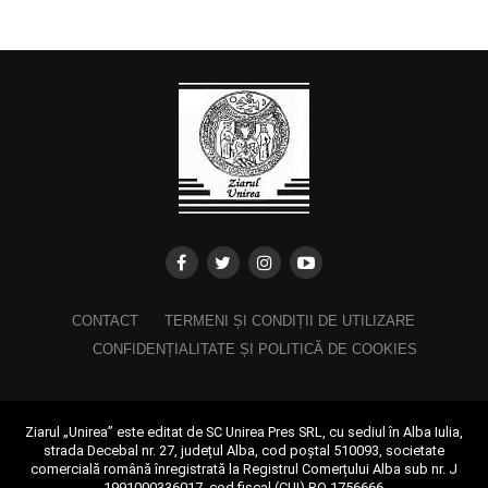
CONTACT
TERMENI ȘI CONDIȚII DE UTILIZARE
CONFIDENȚIALITATE ȘI POLITICĂ DE COOKIES
Ziarul „Unirea” este editat de SC Unirea Pres SRL, cu sediul în Alba Iulia,
strada Decebal nr. 27, județul Alba, cod poștal 510093, societate
comercială română înregistrată la Registrul Comerțului Alba sub nr. J
1991000336017, cod fiscal (CUI) RO 1756666