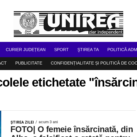
CURIER JUDEȚEAN
SPORT
ŞTIREA TA
POLITICĂ ADM
ACT
PUBLICITATE
CONFIDENȚIALITATE ȘI POLITICĂ DE CO
colele etichetate "însărci
acum 3 ani
ŞTIREA ZILEI
FOTO| O femeie însărcinată, din