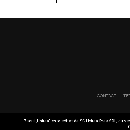
CONTACT
TER
Ziarul „Unirea” este editat de SC Unirea Pres SRL, cu sed
C