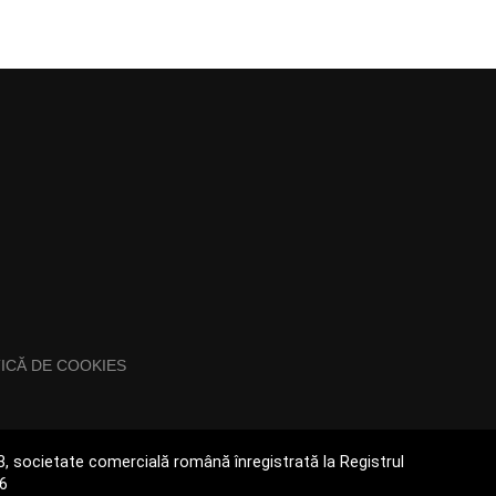
TICĂ DE COOKIES
093, societate comercială română înregistrată la Registrul
66