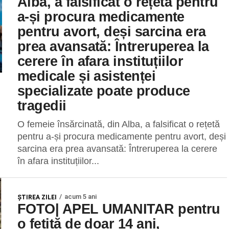
Alba, a falsificat o rețetă pentru
a-și procura medicamente
pentru avort, deși sarcina era
prea avansată: Întreruperea la
cerere în afara instituțiilor
medicale și asistenței
specializate poate produce
tragedii
O femeie însărcinată, din Alba, a falsificat o rețetă
pentru a-și procura medicamente pentru avort, deși
sarcina era prea avansată: Întreruperea la cerere
în afara instituțiilor...
acum 5 ani
ŞTIREA ZILEI
FOTO| APEL UMANITAR pentru
o fetiță de doar 14 ani,