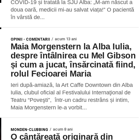
COVID-19 și tratată la SJU Alba: „M-am născut a
doua oară, medicii mi-au salvat viața!” O pacientă
în vârstă de...
acum 13 ani
OPINII - COMENTARII
Maia Morgenstern la Alba Iulia,
despre întâlnirea cu Mel Gibson
și cum a jucat, însărcinată fiind,
rolul Fecioarei Maria
Ieri după-amiază, la Art Caffe Downtown din Alba
Iulia, clubul oficial al Festivalului Internaţional de
Teatru “Poveşti”, într-un cadru restrâns și intim,
Maia Morgenstern le-a vorbit...
acum 8 ani
MONDEN-CLUBBING
O cântăreață originară din