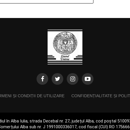
MENI ȘI CONDIȚII DE UTILIZARE
CONFIDENȚIALITATE ȘI POLI
iul în Alba Iulia, strada Decebal nr. 27, județul Alba, cod poștal 510
omerțului Alba sub nr. J 1991000336017, cod fiscal (CUI) RO 17566