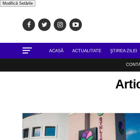
Modifică Setările
ACASĂ
ACTUALITATE
ŞTIREA ZILEI
CONT
Arti