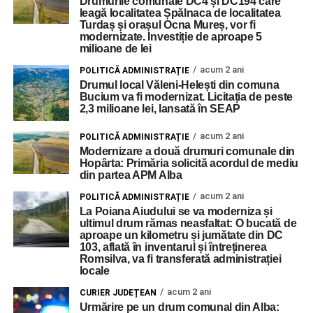
Drumurile comunale DC4 și DC194 care
leagă localitatea Șpălnaca de localitatea
Turdaș și orașul Ocna Mureș, vor fi
modernizate. Investiție de aproape 5
milioane de lei
acum 2 ani
POLITICĂ ADMINISTRAȚIE
Drumul local Văleni-Helești din comuna
Bucium va fi modernizat. Licitația de peste
2,3 milioane lei, lansată în SEAP
acum 2 ani
POLITICĂ ADMINISTRAȚIE
Modernizare a două drumuri comunale din
Hopârta: Primăria solicită acordul de mediu
din partea APM Alba
acum 2 ani
POLITICĂ ADMINISTRAȚIE
La Poiana Aiudului se va moderniza și
ultimul drum rămas neasfaltat: O bucată de
aproape un kilometru și jumătate din DC
103, aflată în inventarul și întreținerea
Romsilva, va fi transferată administrației
locale
acum 2 ani
CURIER JUDEȚEAN
Urmărire pe un drum comunal din Alba: