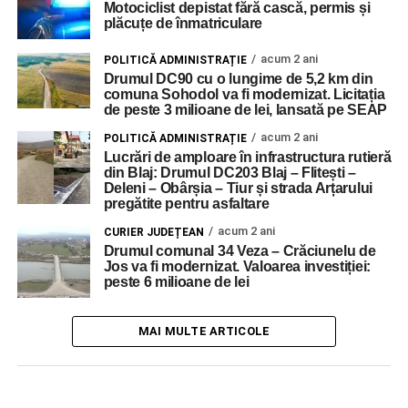
Motociclist depistat fără cască, permis și
plăcuțe de înmatriculare
acum 2 ani
POLITICĂ ADMINISTRAȚIE
Drumul DC90 cu o lungime de 5,2 km din
comuna Sohodol va fi modernizat. Licitația
de peste 3 milioane de lei, lansată pe SEAP
acum 2 ani
POLITICĂ ADMINISTRAȚIE
Lucrări de amploare în infrastructura rutieră
din Blaj: Drumul DC203 Blaj – Flitești –
Deleni – Obârșia – Tiur și strada Arțarului
pregătite pentru asfaltare
acum 2 ani
CURIER JUDEȚEAN
Drumul comunal 34 Veza – Crăciunelu de
Jos va fi modernizat. Valoarea investiției:
peste 6 milioane de lei
MAI MULTE ARTICOLE