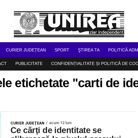
CURIER JUDEȚEAN
SPORT
ŞTIREA TA
POLITICĂ ADM
ACT
PUBLICITATE
CONFIDENȚIALITATE ȘI POLITICĂ DE CO
le etichetate "carti de id
acum 12 luni
CURIER JUDEȚEAN
Ce cărți de identitate se