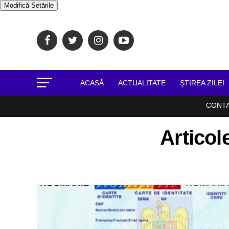
Modifică Setările
ACASĂ
ACTUALITATE
ŞTIREA ZILEI
CONT
Articole