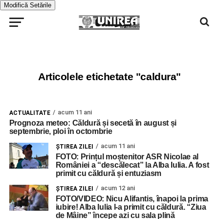
Modifică Setările
Articolele etichetate "caldura"
acum 11 ani
ACTUALITATE
Prognoza meteo: Căldură și secetă în august și
septembrie, ploi în octombrie
acum 11 ani
ŞTIREA ZILEI
FOTO: Prințul moștenitor ASR Nicolae al
României a “descălecat” la Alba Iulia. A fost
primit cu căldură și entuziasm
acum 12 ani
ŞTIREA ZILEI
FOTO/VIDEO: Nicu Alifantis, înapoi la prima
iubire! Alba Iulia l-a primit cu căldură. “Ziua
de Mâine” începe azi cu sala plină