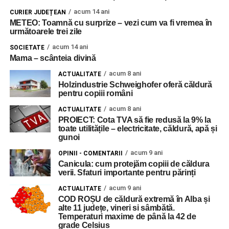
acum 14 ani
CURIER JUDEȚEAN
METEO: Toamnă cu surprize – vezi cum va fi vremea în
următoarele trei zile
acum 14 ani
SOCIETATE
Mama – scânteia divină
acum 8 ani
ACTUALITATE
Holzindustrie Schweighofer oferă căldură
pentru copiii români
acum 8 ani
ACTUALITATE
PROIECT: Cota TVA să fie redusă la 9% la
toate utilitățile – electricitate, căldură, apă și
gunoi
acum 9 ani
OPINII - COMENTARII
Canicula: cum protejăm copiii de căldura
verii. Sfaturi importante pentru părinți
acum 9 ani
ACTUALITATE
COD ROȘU de căldură extremă în Alba și
alte 11 județe, vineri si sâmbătă.
Temperaturi maxime de până la 42 de
grade Celsius