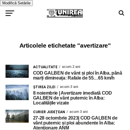
Modifică Setările
Articolele etichetate "avertizare"
acum 2 ani
ACTUALITATE
COD GALBEN de vânt și ploi în Alba, până
marți dimineața: Rafale de 55…65 km/h
acum 3 ani
ŞTIREA ZILEI
8 noiembrie | Avertizare imediată COD
GALBEN de vânt puternic în Alba:
Localitățile vizate
acum 3 ani
CURIER JUDEȚEAN
27-28 octombrie 2023| COD GALBEN de
vânt puternic și ploi abundente în Alba:
Atenționare ANM