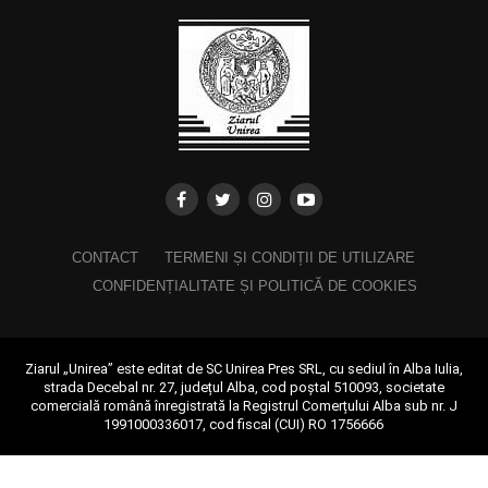
CONTACT
TERMENI ȘI CONDIȚII DE UTILIZARE
CONFIDENȚIALITATE ȘI POLITICĂ DE COOKIES
Ziarul „Unirea” este editat de SC Unirea Pres SRL, cu sediul în Alba Iulia,
strada Decebal nr. 27, județul Alba, cod poștal 510093, societate
comercială română înregistrată la Registrul Comerțului Alba sub nr. J
1991000336017, cod fiscal (CUI) RO 1756666