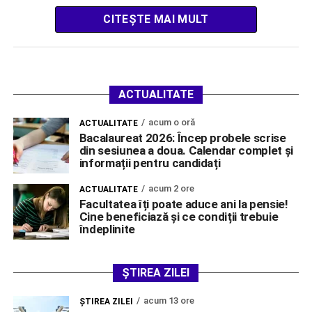
CITEȘTE MAI MULT
ACTUALITATE
acum o oră
ACTUALITATE
Bacalaureat 2026: Încep probele scrise
din sesiunea a doua. Calendar complet și
informații pentru candidați
acum 2 ore
ACTUALITATE
Facultatea îți poate aduce ani la pensie!
Cine beneficiază și ce condiții trebuie
îndeplinite
ȘTIREA ZILEI
acum 13 ore
ŞTIREA ZILEI