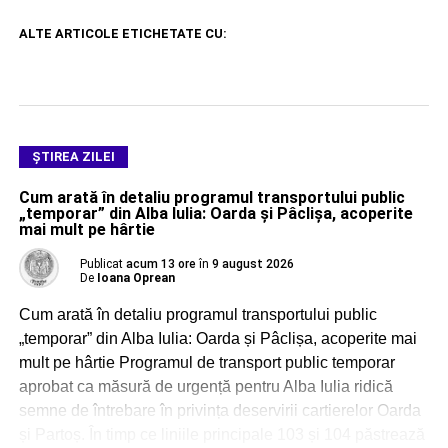
ALTE ARTICOLE ETICHETATE CU:
ŞTIREA ZILEI
Cum arată în detaliu programul transportului public
„temporar” din Alba Iulia: Oarda și Pâclișa, acoperite
mai mult pe hârtie
Publicat
acum 13 ore
în
9 august 2026
De
Ioana Oprean
Cum arată în detaliu programul transportului public
„temporar” din Alba Iulia: Oarda și Pâclișa, acoperite mai
mult pe hârtie Programul de transport public temporar
aprobat ca măsură de urgență pentru Alba Iulia ridică
semne de întrebare în privința deservirii cartierelor Oarda
și Partoș. În timp ce liniile principale 103 și 104 păstrează