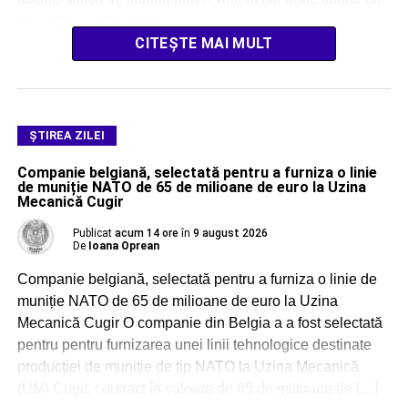
se simte cu adevărat […]
CITEȘTE MAI MULT
ŞTIREA ZILEI
Companie belgiană, selectată pentru a furniza o linie
de muniție NATO de 65 de milioane de euro la Uzina
Mecanică Cugir
Publicat
acum 14 ore
în
9 august 2026
De
Ioana Oprean
Companie belgiană, selectată pentru a furniza o linie de
muniție NATO de 65 de milioane de euro la Uzina
Mecanică Cugir O companie din Belgia a a fost selectată
pentru pentru furnizarea unei linii tehnologice destinate
producției de muniție de tip NATO la Uzina Mecanică
(UM) Cugir, contract în valoare de 65 de milioane de […]