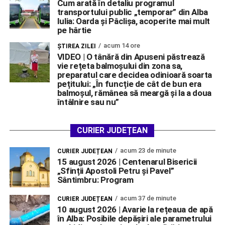
Cum arată în detaliu programul
transportului public „temporar” din Alba
Iulia: Oarda și Pâclișa, acoperite mai mult
pe hârtie
acum 14 ore
ŞTIREA ZILEI
VIDEO | O tânără din Apuseni păstrează
vie rețeta balmoșului din zona sa,
preparatul care decidea odinioară soarta
pețitului: „În funcție de cât de bun era
balmoșul, rămânea să meargă și la a doua
întâlnire sau nu”
CURIER JUDEȚEAN
acum 23 de minute
CURIER JUDEȚEAN
15 august 2026 | Centenarul Bisericii
„Sfinții Apostoli Petru și Pavel”
Sântimbru: Program
acum 37 de minute
CURIER JUDEȚEAN
10 august 2026 | Avarie la rețeaua de apă
în Alba: Posibile depășiri ale parametrului