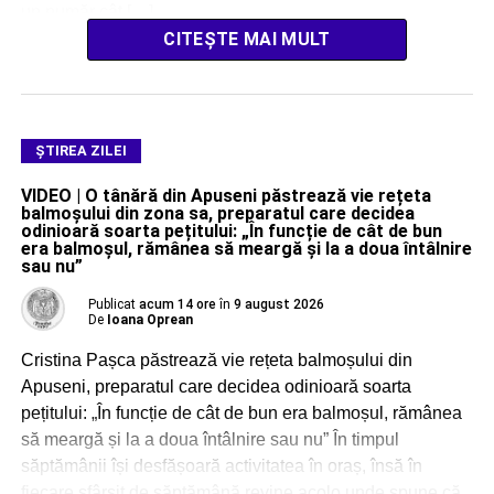
un număr cât […]
CITEȘTE MAI MULT
ŞTIREA ZILEI
VIDEO | O tânără din Apuseni păstrează vie rețeta
balmoșului din zona sa, preparatul care decidea
odinioară soarta pețitului: „În funcție de cât de bun
era balmoșul, rămânea să meargă și la a doua întâlnire
sau nu”
Publicat
acum 14 ore
în
9 august 2026
De
Ioana Oprean
Cristina Pașca păstrează vie rețeta balmoșului din
Apuseni, preparatul care decidea odinioară soarta
pețitului: „În funcție de cât de bun era balmoșul, rămânea
să meargă și la a doua întâlnire sau nu” În timpul
săptămânii își desfășoară activitatea în oraș, însă în
fiecare sfârșit de săptămână revine acolo unde spune că