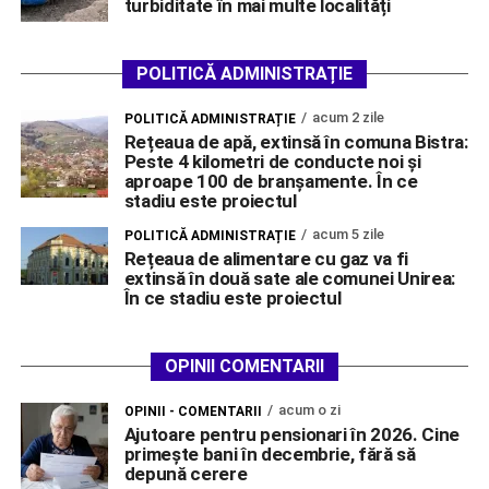
turbiditate în mai multe localități
POLITICĂ ADMINISTRAȚIE
acum 2 zile
POLITICĂ ADMINISTRAȚIE
Rețeaua de apă, extinsă în comuna Bistra:
Peste 4 kilometri de conducte noi și
aproape 100 de branșamente. În ce
stadiu este proiectul
acum 5 zile
POLITICĂ ADMINISTRAȚIE
Rețeaua de alimentare cu gaz va fi
extinsă în două sate ale comunei Unirea:
În ce stadiu este proiectul
OPINII COMENTARII
acum o zi
OPINII - COMENTARII
Ajutoare pentru pensionari în 2026. Cine
primește bani în decembrie, fără să
depună cerere