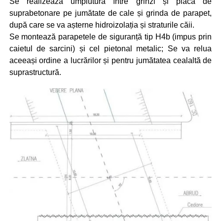
Se realizează umplutura între grinzi și placa de
suprabetonare pe jumătate de cale și grinda de parapet,
după care se va așterne hidroizolația și straturile căii.
Se montează parapetele de siguranță tip H4b (impus prin
caietul de sarcini) și cel pietonal metalic; Se va relua
aceeași ordine a lucrărilor și pentru jumătatea cealaltă de
suprastructură.