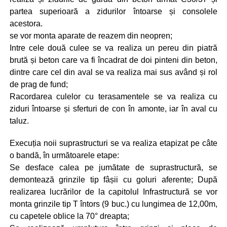
partea superioară a zidurilor întoarse și consolele
acestora.
se vor monta aparate de reazem din neopren;
Intre cele două culee se va realiza un pereu din piatră
brută și beton care va fi încadrat de doi pinteni din beton,
dintre care cel din aval se va realiza mai sus având și rol
de prag de fund;
Racordarea culelor cu terasamentele se va realiza cu
ziduri întoarse și sferturi de con în amonte, iar în aval cu
taluz.
Execuția noii suprastructuri se va realiza etapizat pe câte
o bandă, în următoarele etape:
Se desface calea pe jumătate de suprastructură, se
demontează grinzile tip fâșii cu goluri aferente; După
realizarea lucrărilor de la capitolul Infrastructură se vor
monta grinzile tip T întors (9 buc.) cu lungimea de 12,00m,
cu capetele oblice la 70° dreapta;