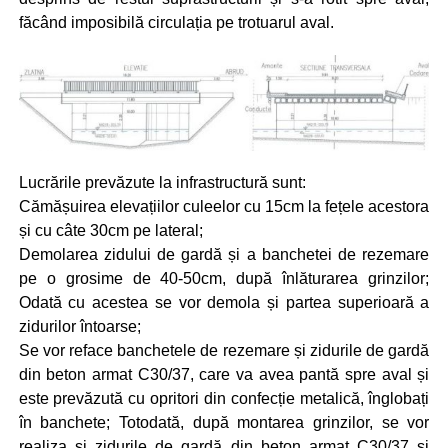
făcând imposibilă circulația pe trotuarul aval.
Lucrările prevăzute la infrastructură sunt:
Cămășuirea elevațiilor culeelor cu 15cm la fețele acestora
și cu câte 30cm pe lateral;
Demolarea zidului de gardă și a banchetei de rezemare
pe o grosime de 40-50cm, după înlăturarea grinzilor;
Odată cu acestea se vor demola și partea superioară a
zidurilor întoarse;
Se vor reface banchetele de rezemare și zidurile de gardă
din beton armat C30/37, care va avea pantă spre aval și
este prevăzută cu opritori din confecție metalică, înglobați
în banchete; Totodată, după montarea grinzilor, se vor
realiza și zidurile de gardă din beton armat C30/37 și