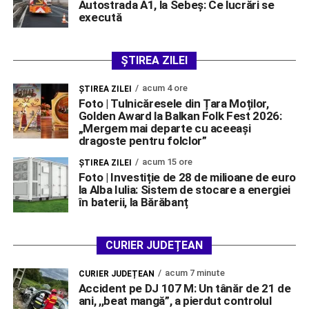
Autostrada A1, la Sebeș: Ce lucrări se
execută
ȘTIREA ZILEI
acum 4 ore
ŞTIREA ZILEI
Foto | Tulnicăresele din Țara Moților,
Golden Award la Balkan Folk Fest 2026:
„Mergem mai departe cu aceeași
dragoste pentru folclor”
acum 15 ore
ŞTIREA ZILEI
Foto | Investiție de 28 de milioane de euro
la Alba Iulia: Sistem de stocare a energiei
în baterii, la Bărăbanț
CURIER JUDEȚEAN
acum 7 minute
CURIER JUDEȚEAN
Accident pe DJ 107 M: Un tânăr de 21 de
ani, ,,beat mangă”, a pierdut controlul