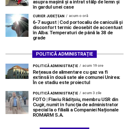
asupra mașinii și a intrat stâlp de lemn și
în gardul unei case
acum o oră
CURIER JUDEȚEAN
6-7 august | Cod portocaliu de caniculă și
disconfort termic deosebit de accentuat
în Alba: Temperaturi de până la 38 de
grade
POLITICĂ ADMINISTRAȚIE
acum 19 ore
POLITICĂ ADMINISTRAȚIE
Rețeaua de alimentare cu gaz va fi
extinsă în două sate ale comunei Unirea:
În ce stadiu este proiectul
acum 3 zile
POLITICĂ ADMINISTRAȚIE
FOTO | Flaviu Rădițoiu, membru USR din
Cugir, numit în funcția de administrator
special la o filială a Companiei Naționale
ROMARM S.A.