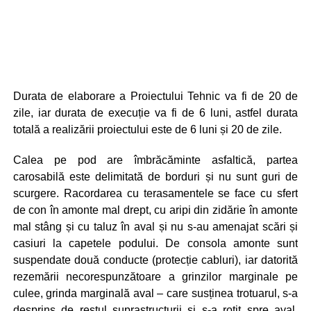
Durata de elaborare a Proiectului Tehnic va fi de 20 de
zile, iar durata de execuție va fi de 6 luni, astfel durata
totală a realizării proiectului este de 6 luni și 20 de zile.
Calea pe pod are îmbrăcăminte asfaltică, partea
carosabilă este delimitată de borduri și nu sunt guri de
scurgere. Racordarea cu terasamentele se face cu sfert
de con în amonte mal drept, cu aripi din zidărie în amonte
mal stâng și cu taluz în aval și nu s-au amenajat scări și
casiuri la capetele podului. De consola amonte sunt
suspendate două conducte (protecție cabluri), iar datorită
rezemării necorespunzătoare a grinzilor marginale pe
culee, grinda marginală aval – care susținea trotuarul, s-a
desprins de restul suprastructurii și s-a rotit spre aval,