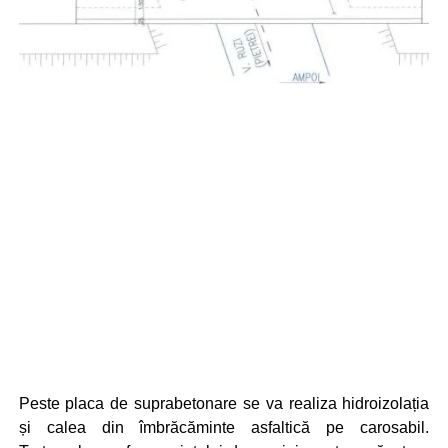
Peste placa de suprabetonare se va realiza hidroizolația
și calea din îmbrăcăminte asfaltică pe carosabil.