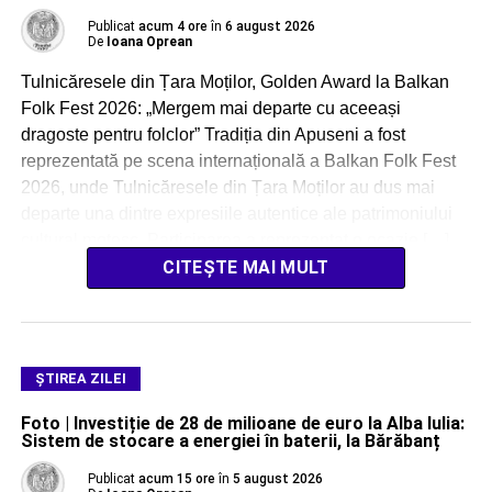
Publicat
acum 4 ore
în
6 august 2026
De
Ioana Oprean
Tulnicăresele din Țara Moților, Golden Award la Balkan
Folk Fest 2026: „Mergem mai departe cu aceeași
dragoste pentru folclor” Tradiția din Apuseni a fost
reprezentată pe scena internațională a Balkan Folk Fest
2026, unde Tulnicăresele din Țara Moților au dus mai
departe una dintre expresiile autentice ale patrimoniului
cultural moțesc. Participarea a reprezentat o ocazie […]
CITEȘTE MAI MULT
ŞTIREA ZILEI
Foto | Investiție de 28 de milioane de euro la Alba Iulia:
Sistem de stocare a energiei în baterii, la Bărăbanț
Publicat
acum 15 ore
în
5 august 2026