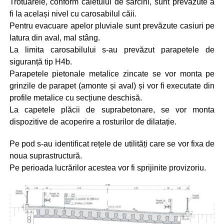
Trotuarele, conform caietului de sarcini, sunt prevăzute a
fi la același nivel cu carosabilul căii.
Pentru evacuare apelor pluviale sunt prevăzute casiuri pe
latura din aval, mal stâng.
La limita carosabilului s-au prevăzut parapetele de
siguranță tip H4b.
Parapetele pietonale metalice zincate se vor monta pe
grinzile de parapet (amonte și aval) și vor fi executate din
profile metalice cu secțiune deschisă.
La capetele plăcii de suprabetonare, se vor monta
dispozitive de acoperire a rosturilor de dilatație.
Pe pod s-au identificat rețele de utilități care se vor fixa de
noua suprastructură.
Pe perioada lucrărilor acestea vor fi sprijinite provizoriu.