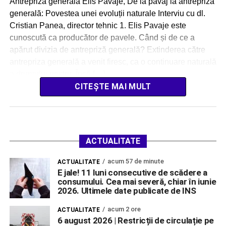
Antrepriza generală Elis Pavaje, De la pavaj la antrepriză
generală: Povestea unei evoluții naturale Interviu cu dl.
Cristian Panea, director tehnic 1. Elis Pavaje este
cunoscută ca producător de pavele. Când și de ce a
apărut divizia de antrepriză generală? Extinderea către
antrepriza generală a venit firesc, ca o continuare naturală
a drumului nostru. Încă […]
CITEȘTE MAI MULT
ACTUALITATE
acum 57 de minute
ACTUALITATE
E jale! 11 luni consecutive de scădere a
consumului. Cea mai severă, chiar în iunie
2026. Ultimele date publicate de INS
acum 2 ore
ACTUALITATE
6 august 2026 | Restricții de circulație pe