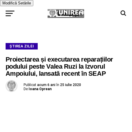
Modifică Setările
ŞTIREA ZILEI
Proiectarea și executarea reparațiilor
podului peste Valea Ruzi la Izvorul
Ampoiului, lansată recent în SEAP
Publicat
acum 6 ani
în
25 iulie 2020
De
Ioana Oprean