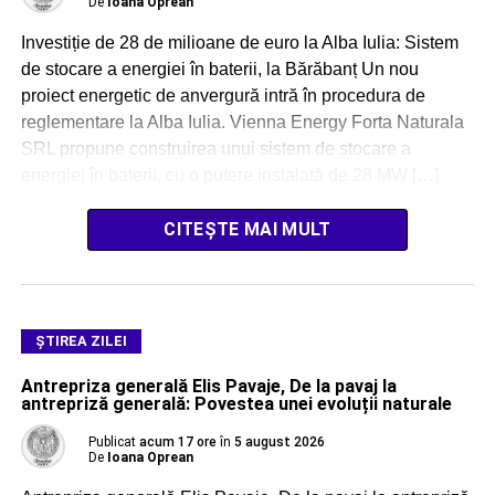
De
Ioana Oprean
Investiție de 28 de milioane de euro la Alba Iulia: Sistem
de stocare a energiei în baterii, la Bărăbanț Un nou
proiect energetic de anvergură intră în procedura de
reglementare la Alba Iulia. Vienna Energy Forta Naturala
SRL propune construirea unui sistem de stocare a
energiei în baterii, cu o putere instalată de 28 MW […]
CITEȘTE MAI MULT
ŞTIREA ZILEI
Antrepriza generală Elis Pavaje, De la pavaj la
antrepriză generală: Povestea unei evoluții naturale
Publicat
acum 17 ore
în
5 august 2026
De
Ioana Oprean