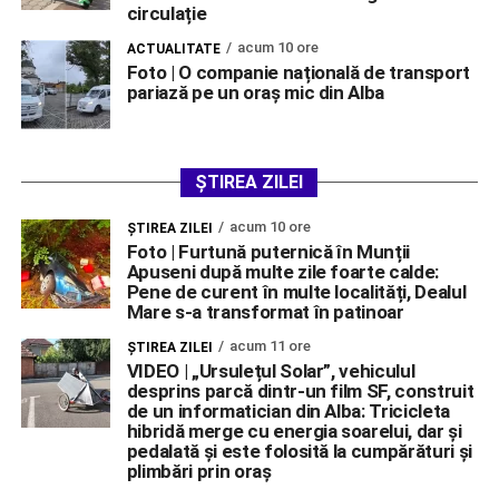
circulație
acum 10 ore
ACTUALITATE
Foto | O companie națională de transport
pariază pe un oraș mic din Alba
ȘTIREA ZILEI
acum 10 ore
ŞTIREA ZILEI
Foto | Furtună puternică în Munții
Apuseni după multe zile foarte calde:
Pene de curent în multe localități, Dealul
Mare s-a transformat în patinoar
acum 11 ore
ŞTIREA ZILEI
VIDEO | „Ursulețul Solar”, vehiculul
desprins parcă dintr-un film SF, construit
de un informatician din Alba: Tricicleta
hibridă merge cu energia soarelui, dar și
pedalată și este folosită la cumpărături și
plimbări prin oraș