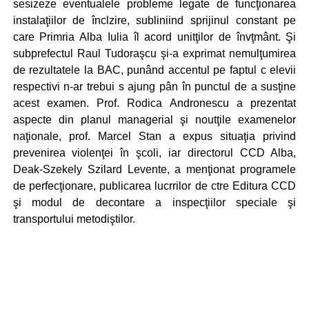
sesizeze eventualele probleme legate de funcţionarea
instalaţiilor de înclzire, subliniind sprijinul constant pe
care Primria Alba Iulia îl acord unitţilor de învţmânt. Şi
subprefectul Raul Tudoraşcu şi-a exprimat nemulţumirea
de rezultatele la BAC, punând accentul pe faptul c elevii
respectivi n-ar trebui s ajung pân în punctul de a susţine
acest examen. Prof. Rodica Andronescu a prezentat
aspecte din planul managerial şi noutţile examenelor
naţionale, prof. Marcel Stan a expus situaţia privind
prevenirea violenţei în şcoli, iar directorul CCD Alba,
Deak-Szekely Szilard Levente, a menţionat programele
de perfecţionare, publicarea lucrrilor de ctre Editura CCD
şi modul de decontare a inspecţiilor speciale şi
transportului metodiştilor.