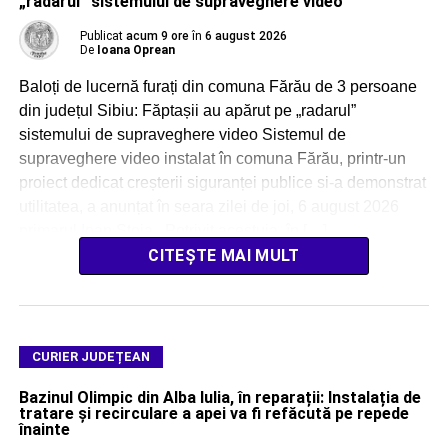
„radarul” sistemului de supraveghere video
Publicat
acum 9 ore
în
6 august 2026
De
Ioana Oprean
Baloți de lucernă furați din comuna Fărău de 3 persoane
din județul Sibiu: Făptașii au apărut pe „radarul”
sistemului de supraveghere video Sistemul de
supraveghere video instalat în comuna Fărău, printr-un
proiect dedicat creșterii siguranței publice si-a demonstrat
utilitatea, a anunțat în seara zilei de joi, 6 august 2026
primarul Ioan Stoia. Potrivit acestuia, în […]
CITEȘTE MAI MULT
CURIER JUDEȚEAN
Bazinul Olimpic din Alba Iulia, în reparații: Instalația de
tratare și recirculare a apei va fi refăcută pe repede
înainte