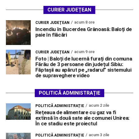
CURIER JUDEȚEAN
acum 8 ore
CURIER JUDEȚEAN
Incendiu în Bucerdea Grânoasă: Baloți de
paie în flăcări
acum 9 ore
CURIER JUDEȚEAN
Foto | Baloți de lucernă furați din comuna
Fărău de 3 persoane din județul Sibiu:
Făptașii au apărut pe „radarul” sistemului
de supraveghere video
POLITICĂ ADMINISTRAȚIE
acum 2 zile
POLITICĂ ADMINISTRAȚIE
Rețeaua de alimentare cu gaz va fi
extinsă în două sate ale comunei Unirea:
În ce stadiu este proiectul
acum 3 zile
POLITICĂ ADMINISTRAȚIE