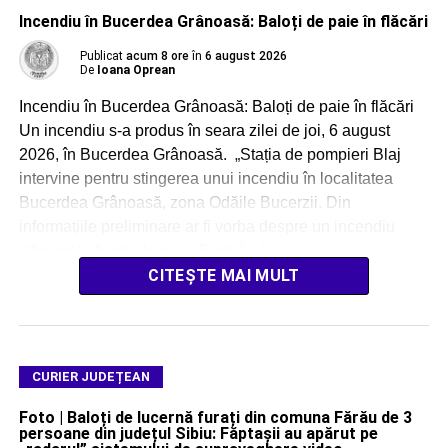
Incendiu în Bucerdea Grânoasă: Baloți de paie în flăcări
Publicat
acum 8 ore
în
6 august 2026
De
Ioana Oprean
Incendiu în Bucerdea Grânoasă: Baloți de paie în flăcări
Un incendiu s-a produs în seara zilei de joi, 6 august
2026, în Bucerdea Grânoasă. „Stația de pompieri Blaj
intervine pentru stingerea unui incendiu în localitatea
Bucerdea Grânoasă, zona Odăile Bucerzii. Din
informațiile preliminare ar fi vorba despre un incendiu
izbucnit la baloți de paie. Forțe […]
CITEȘTE MAI MULT
CURIER JUDEȚEAN
Foto | Baloți de lucernă furați din comuna Fărău de 3
persoane din județul Sibiu: Făptașii au apărut pe