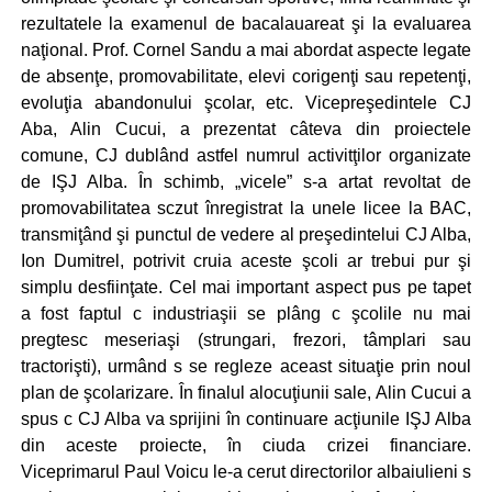
rezultatele la examenul de bacalauareat şi la evaluarea
naţional. Prof. Cornel Sandu a mai abordat aspecte legate
de absenţe, promovabilitate, elevi corigenţi sau repetenţi,
evoluţia abandonului şcolar, etc. Vicepreşedintele CJ
Aba, Alin Cucui, a prezentat câteva din proiectele
comune, CJ dublând astfel numrul activitţilor organizate
de IŞJ Alba. În schimb, „vicele” s-a artat revoltat de
promovabilitatea sczut înregistrat la unele licee la BAC,
transmiţând şi punctul de vedere al preşedintelui CJ Alba,
Ion Dumitrel, potrivit cruia aceste şcoli ar trebui pur şi
simplu desfiinţate. Cel mai important aspect pus pe tapet
a fost faptul c industriaşii se plâng c şcolile nu mai
pregtesc meseriaşi (strungari, frezori, tâmplari sau
tractorişti), urmând s se regleze aceast situaţie prin noul
plan de şcolarizare. În finalul alocuţiunii sale, Alin Cucui a
spus c CJ Alba va sprijini în continuare acţiunile IŞJ Alba
din aceste proiecte, în ciuda crizei financiare.
Viceprimarul Paul Voicu le-a cerut directorilor albaiulieni s