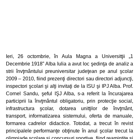
Ieri, 26 octombrie, în Aula Magna a Universitţii „1
Decembrie 1918” Alba Iulia a avut loc şedinţa de analiz a
strii învţmântului preuniversitar judeţean pe anul şcolar
2009 – 2010, fiind prezenţi directori sau directori adjuncţi,
inspectori şcolari şi alţi invitaţi de la ISU şi IPJ Alba. Prof.
Cornel Sandu, şeful IŞJ Alba, s-a referit la încurajarea
participrii la învţmântul obligatoriu, prin protecţie social,
infrastructura şcolar, dotarea unitţilor de învţmânt,
transport, informatizarea sistemului, oferta de manuale,
formarea cadrelor didactice. Totodat, a trecut în revist
principalele performanţe obţinute în anul şcolar trecut la
olimpiade şcolare şi concursuri sportive, fiind reamintite şi