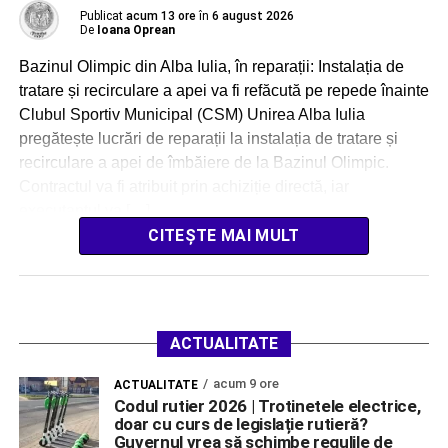
Publicat
acum 13 ore
în
6 august 2026
De
Ioana Oprean
Bazinul Olimpic din Alba Iulia, în reparații: Instalația de
tratare și recirculare a apei va fi refăcută pe repede înainte
Clubul Sportiv Municipal (CSM) Unirea Alba Iulia
pregătește lucrări de reparații la instalația de tratare și
recirculare a apei de îmbăiere de la Bazinul Olimpic.
Contractul va fi atribuit prin achiziție directă, iar
executantul va […]
CITEȘTE MAI MULT
ACTUALITATE
acum 9 ore
ACTUALITATE
Codul rutier 2026 | Trotinetele electrice,
doar cu curs de legislație rutieră?
Guvernul vrea să schimbe regulile de