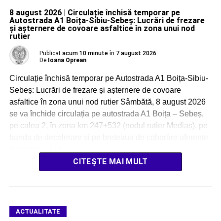
8 august 2026 | Circulație închisă temporar pe
Autostrada A1 Boița-Sibiu-Sebeș: Lucrări de frezare
și așternere de covoare asfaltice în zona unui nod
rutier
Publicat
acum 10 minute
în
7 august 2026
De
Ioana Oprean
Circulație închisă temporar pe Autostrada A1 Boița-Sibiu-
Sebeș: Lucrări de frezare și așternere de covoare
asfaltice în zona unui nod rutier Sâmbătă, 8 august 2026
se va închide circulația pe autostrada A1 Boița – Sebeș,
pe calea 2, în zona km 247+532 (nodul rutier Mediaș), pe
banda de decelerare și pe breteaua de coborâre aferente
autostrăzii, […]
CITEȘTE MAI MULT
ACTUALITATE