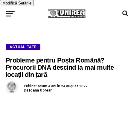
Modifică Setările
ACTUALITATE
Probleme pentru Poșta Română?
Procurorii DNA descind la mai multe
locații din țară
Publicat
acum 4 ani
în
24 august 2022
De
Ioana Oprean