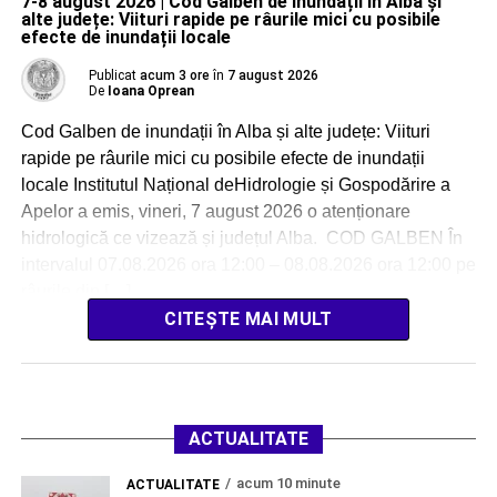
7-8 august 2026 | Cod Galben de inundații în Alba și
alte județe: Viituri rapide pe râurile mici cu posibile
efecte de inundații locale
Publicat
acum 3 ore
în
7 august 2026
De
Ioana Oprean
Cod Galben de inundații în Alba și alte județe: Viituri
rapide pe râurile mici cu posibile efecte de inundații
locale Institutul Național deHidrologie și Gospodărire a
Apelor a emis, vineri, 7 august 2026 o atenționare
hidrologică ce vizează și județul Alba. COD GALBEN În
intervalul 07.08.2026 ora 12:00 – 08.08.2026 ora 12:00 pe
râurile din […]
CITEȘTE MAI MULT
ACTUALITATE
acum 10 minute
ACTUALITATE