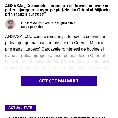
ANSVSA: ,,Carcasele românești de bovine și ovine ar
putea ajunge mai ușor pe piețele din Orientul Mijlociu,
prin tranzit turcesc”
Publicat
acum 2 ore
în
7 august 2026
De
Bogdan Ilea
ANSVSA: ,,Carcasele românești de bovine și ovine ar
putea ajunge mai ușor pe piețele din Orientul Mijlociu,
prin tranzit turcesc” Carcasele românești de bovine și
ovine ar putea ajunge mai ușor pe piețele din Orientul
Mijlociu, prin tranzit pe teritoriul Turciei, în urma discuțiilor
tehnice purtate la Ankara de delegația oficială a României
cu autoritățile […]
CITEȘTE MAI MULT
ACTUALITATE