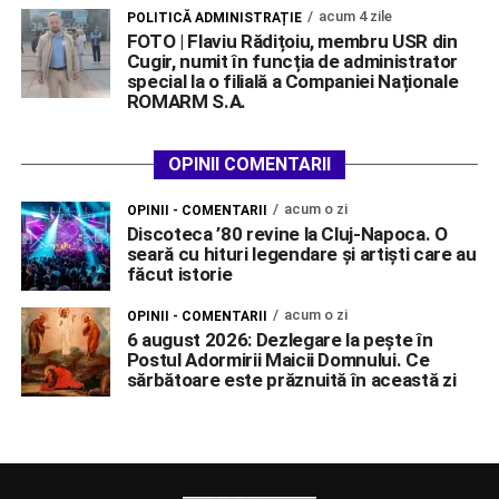
acum 4 zile
POLITICĂ ADMINISTRAȚIE
FOTO | Flaviu Rădițoiu, membru USR din
Cugir, numit în funcția de administrator
special la o filială a Companiei Naționale
ROMARM S.A.
OPINII COMENTARII
acum o zi
OPINII - COMENTARII
Discoteca ’80 revine la Cluj-Napoca. O
seară cu hituri legendare și artiști care au
făcut istorie
acum o zi
OPINII - COMENTARII
6 august 2026: Dezlegare la pește în
Postul Adormirii Maicii Domnului. Ce
sărbătoare este prăznuită în această zi