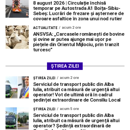
8 august 2026 | Circulație închisă
temporar pe Autostrada A1 Boița-Sibiu-
Sebeș: Lucrări de frezare și așternere de
covoare asfaltice în zona unui nod rutier
acum 2 ore
ACTUALITATE
ANSVSA: ,,Carcasele românești de bovine
și ovine ar putea ajunge mai ușor pe
piețele din Orientul Mijlociu, prin tranzit
turcesc”
ȘTIREA ZILEI
acum 2 ore
ŞTIREA ZILEI
Serviciul de transport public din Alba
Iulia, atribuit ca măsură de urgență altui
operator! Vot de ultimă oră în cadrul
ședinței extraordinare de Consiliu Local
acum 5 ore
ŞTIREA ZILEI
Serviciul de transport public din Alba
Iulia, atribuit ca măsură de urgență altui
operator? Ședință extraordinară de