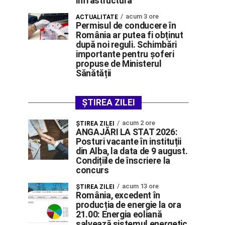
infrastructură
acum 3 ore
ACTUALITATE
Permisul de conducere în
România ar putea fi obținut
după noi reguli. Schimbări
importante pentru șoferi
propuse de Ministerul
Sănătății
ȘTIREA ZILEI
acum 2 ore
ŞTIREA ZILEI
ANGAJĂRI LA STAT 2026:
Posturi vacante în instituții
din Alba, la data de 9 august.
Condițiile de înscriere la
concurs
acum 13 ore
ŞTIREA ZILEI
România, excedent în
producția de energie la ora
21.00: Energia eoliană
salvează sistemul energetic