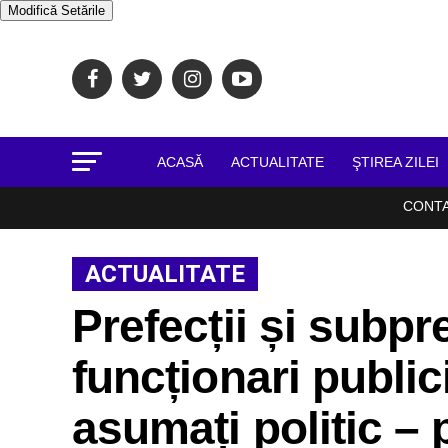
Modifică Setările
ACASĂ
ACTUALITATE
ŞTIREA ZILEI
CONT
ACTUALITATE
Prefecții și subpre
funcționari public
asumați politic – 