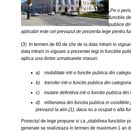
„Pe o perio
functiile d
publice din
aplicabil este cel prevazut de prezenta lege pentru func
(3) In termen de 60 de zile de la data intrarii in vigoare
data intrarii in vigoare a prezentei legi in functiile p
aplica una dintre urmatoarele masuri:
a) mobilitate intr-o functie publica din categori
b) transfer intr-o functie publica din categori
c) mutare definitiva intr-o functie publica din
d) eliberarea din functia publica in conditiile p
prevazut la alin.(1), daca nu a ocupat o alta func
Proiectul de lege propune si ca „stabilirea functiilor p
generale se realizeaza in termen de maximum 1 an de la