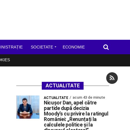
INISTRAȚIE
SOCIETATE
ECONOMIE
OKIES
ACTUALITATE
acum 43 de minute
ACTUALITATE
Nicușor Dan, apel către
partide după decizia
Moody’s cu privire la ratingul
României: „Renunțați la
calculele politice și la