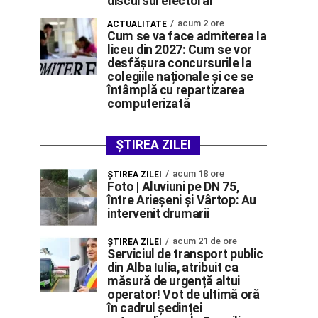
discursul electoral”
acum 2 ore
ACTUALITATE
Cum se va face admiterea la
liceu din 2027: Cum se vor
desfășura concursurile la
colegiile naționale și ce se
întâmplă cu repartizarea
computerizată
ȘTIREA ZILEI
acum 18 ore
ŞTIREA ZILEI
Foto | Aluviuni pe DN 75,
între Arieșeni și Vârtop: Au
intervenit drumarii
acum 21 de ore
ŞTIREA ZILEI
Serviciul de transport public
din Alba Iulia, atribuit ca
măsură de urgență altui
operator! Vot de ultimă oră
în cadrul ședinței