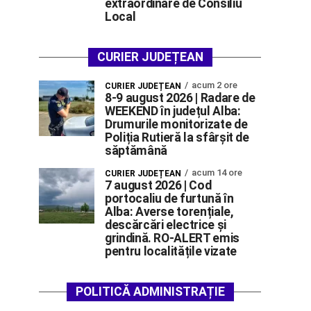
extraordinare de Consiliu
Local
CURIER JUDEȚEAN
acum 2 ore
CURIER JUDEȚEAN
8-9 august 2026 | Radare de
WEEKEND în județul Alba:
Drumurile monitorizate de
Poliția Rutieră la sfârșit de
săptămână
acum 14 ore
CURIER JUDEȚEAN
7 august 2026 | Cod
portocaliu de furtună în
Alba: Averse torențiale,
descărcări electrice și
grindină. RO-ALERT emis
pentru localitățile vizate
POLITICĂ ADMINISTRAȚIE