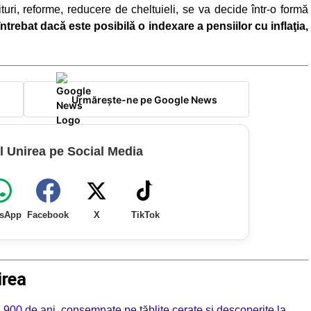
ituri, reforme, reducere de cheltuieli, se va decide într-o formă
trebat dacă este posibilă o indexare a pensiilor cu inflaţia,
Urmărește-ne pe Google News
l Unirea pe Social Media
sApp
Facebook
X
TikTok
irea
900 de ani, consemnate pe tăblițe cerate și descoperite la