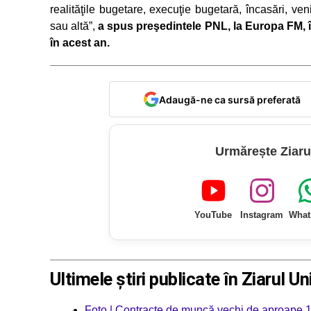
realităţile bugetare, execuţie bugetară, încasări, ven
sau altă”,
a spus preşedintele PNL, la Europa FM, în
în acest an.
Adaugă-ne ca sursă preferată
Urmărește Ziaru
YouTube
Instagram
What
Ultimele știri publicate în Ziarul Un
Foto | Contracte de muncă vechi de aproape 1.