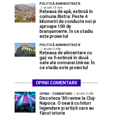
POLITICĂ ADMINISTRAȚIE
acum 13 ore
Rețeaua de apă, extinsă în
comuna Bistra: Peste 4
kilometri de conducte noi și
aproape 100 de
branșamente. În ce stadiu
este proiectul
POLITICĂ ADMINISTRAȚIE
acum 3 zile
Rețeaua de alimentare cu
gaz va fi extinsă în două
sate ale comunei Unirea: În
ce stadiu este proiectul
OPINII COMENTARII
acum 2 zile
OPINII - COMENTARII
Discoteca ’80 revine la Cluj-
Napoca. O seară cu hituri
legendare și artiști care au
făcut istorie