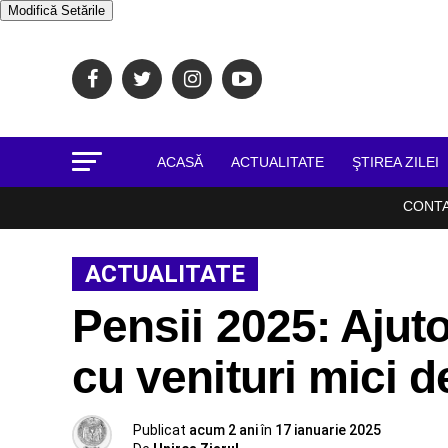
Modifică Setările
ACASĂ
ACTUALITATE
ŞTIREA ZILEI
CONT
ACTUALITATE
Pensii 2025: Ajut
cu venituri mici d
Publicat
acum 2 ani
în
17 ianuarie 2025