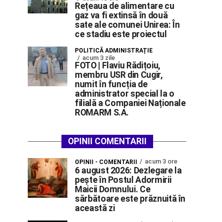
Rețeaua de alimentare cu
gaz va fi extinsă în două
sate ale comunei Unirea: În
ce stadiu este proiectul
POLITICĂ ADMINISTRAȚIE
acum 3 zile
FOTO | Flaviu Rădițoiu,
membru USR din Cugir,
numit în funcția de
administrator special la o
filială a Companiei Naționale
ROMARM S.A.
OPINII COMENTARII
acum 3 ore
OPINII - COMENTARII
6 august 2026: Dezlegare la
pește în Postul Adormirii
Maicii Domnului. Ce
sărbătoare este prăznuită în
această zi