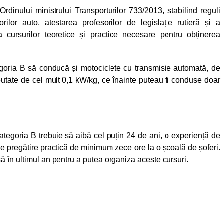
rdinului ministrului Transporturilor 733/2013, stabilind reguli
orilor auto, atestarea profesorilor de legislație rutieră și a
a cursurilor teoretice și practice necesare pentru obținerea
egoria B să conducă și motociclete cu transmisie automată, de
utate de cel mult 0,1 kW/kg, ce înainte puteau fi conduse doar
ategoria B trebuie să aibă cel puțin 24 de ani, o experiență de
e pregătire practică de minimum zece ore la o școală de șoferi.
asă în ultimul an pentru a putea organiza aceste cursuri.