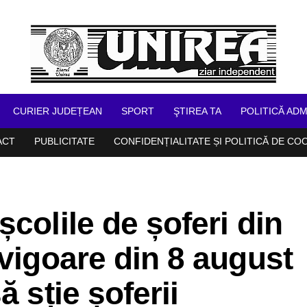
CURIER JUDEȚEAN
SPORT
ŞTIREA TA
POLITICĂ ADM
ACT
PUBLICITATE
CONFIDENȚIALITATE ȘI POLITICĂ DE CO
colile de șoferi din
 vigoare din 8 august
ă sție șoferii