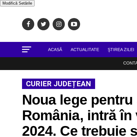
Modifică Setările
ACASĂ
ACTUALITATE
ŞTIREA ZILEI
CONT
CURIER JUDEȚEAN
Noua lege pentru ș
România, intră în
2024. Ce trebuie s