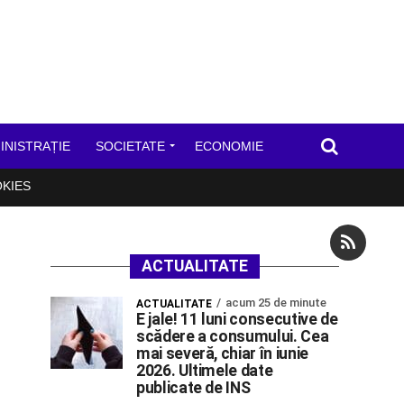
INISTRAȚIE
SOCIETATE
ECONOMIE
OKIES
ACTUALITATE
acum 25 de minute
ACTUALITATE
E jale! 11 luni consecutive de
scădere a consumului. Cea
mai severă, chiar în iunie
2026. Ultimele date
publicate de INS