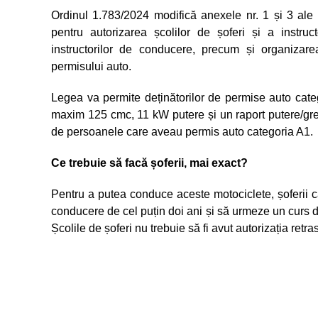
Ordinul 1.783/2024 modifică anexele nr. 1 și 3 ale O
pentru autorizarea școlilor de șoferi și a instruct
instructorilor de conducere, precum și organizare
permisului auto.
Legea va permite deținătorilor de permise auto cat
maxim 125 cmc, 11 kW putere și un raport putere/gre
de persoanele care aveau permis auto categoria A1.
Ce trebuie să facă șoferii, mai exact?
Pentru a putea conduce aceste motociclete, șoferii c
conducere de cel puțin doi ani și să urmeze un curs d
Școlile de șoferi nu trebuie să fi avut autorizația retr