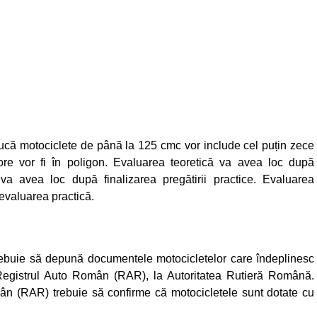
ducă motociclete de până la 125 cmc vor include cel puțin zece
 ore vor fi în poligon. Evaluarea teoretică va avea loc după
ă va avea loc după finalizarea pregătirii practice. Evaluarea
 evaluarea practică.
 trebuie să depună documentele motocicletelor care îndeplinesc
de Registrul Auto Român (RAR), la Autoritatea Rutieră Română.
mân (RAR) trebuie să confirme că motocicletele sunt dotate cu