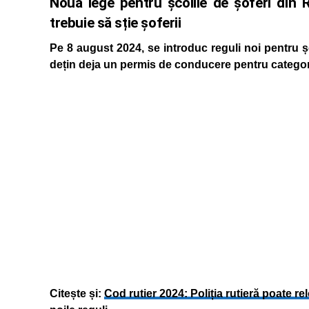
Noua lege pentru școlile de șoferi din 
trebuie să sție șoferii
Pe 8 august 2024, se introduc reguli noi pentru șco
dețin deja un permis de conducere pentru categor
Citește și:
Cod rutier 2024: Poliția rutieră poate re