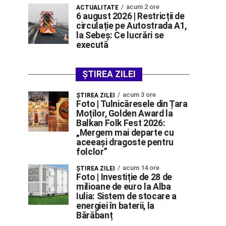
acum 2 ore
ACTUALITATE
6 august 2026 | Restricții de
circulație pe Autostrada A1,
la Sebeș: Ce lucrări se
execută
ȘTIREA ZILEI
acum 3 ore
ŞTIREA ZILEI
Foto | Tulnicăresele din Țara
Moților, Golden Award la
Balkan Folk Fest 2026:
„Mergem mai departe cu
aceeași dragoste pentru
folclor”
acum 14 ore
ŞTIREA ZILEI
Foto | Investiție de 28 de
milioane de euro la Alba
Iulia: Sistem de stocare a
energiei în baterii, la
Bărăbanț