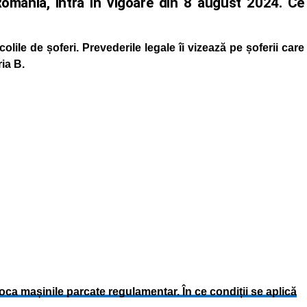
România, intră în vigoare din 8 august 2024. Ce
lile de șoferi. Prevederile legale îi vizează pe șoferii care
ia B.
loca mașinile parcate regulamentar. În ce condiții se aplică