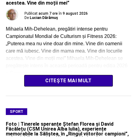
acestea. Vine din moții mei”
Publicat
acum 7 ore
în
9 august 2026
De
Lucian Dărămuș
Mihaela Mih-Dehelean, pregătiri intense pentru
Campionatul Mondial de Culturism și Fitness 2026:
„Puterea mea nu vine doar din mine. Vine din oamenii
care mă iubesc. Vine din mama mea. Vine din locurile
acestea. Vine din moții mei” Mihaela Mih-Dehelean se
pregătește intens în această perioadă pentru ediția 2026
a Campionatului Mondial IFBB de Culturism și […]
CITEȘTE MAI MULT
SPORT
Foto | Tinerele speranțe Ștefan Florea și David
Făcălețu (CSM Unirea Alba Iulia), experiențe
memorabile la Săliștea, în „Ringul viitorilor campioni”,