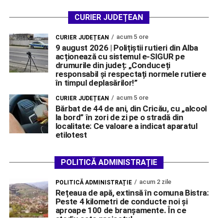
CURIER JUDEȚEAN
acum 5 ore
CURIER JUDEȚEAN
9 august 2026 | Polițiștii rutieri din Alba
acționează cu sistemul e-SIGUR pe
drumurile din județ: „Conduceți
responsabil și respectați normele rutiere
în timpul deplasărilor!”
acum 5 ore
CURIER JUDEȚEAN
Bărbat de 44 de ani, din Cricău, cu „alcool
la bord” în zori de zi pe o stradă din
localitate: Ce valoare a indicat aparatul
etilotest
POLITICĂ ADMINISTRAȚIE
acum 2 zile
POLITICĂ ADMINISTRAȚIE
Rețeaua de apă, extinsă în comuna Bistra:
Peste 4 kilometri de conducte noi și
aproape 100 de branșamente. În ce