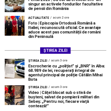
singur an activele fondurilor facultative
de pensii din România
acum 2 ore
ACTUALITATE
Foto | Episcopia Ortodoxă Română a
Italiei, recunoscută oficial: Ce avantaje
aduce acest pas comunității de români
din Peninsulă
ȘTIREA ZILEI
acum 3 ore
ŞTIREA ZILEI
Escrocherie cu „polițist” și „BNR” în Alba:
68.989 de lei, recuperați integral de
agentul principal de poliție Cătălin Mihai
Bota
acum 3 ore
ŞTIREA ZILEI
Video | Cățel blocat sub o stivă de
bușteni, salvat de pompierii militari din
Sebeș: „Pentru noi, fiecare viață
contează!”