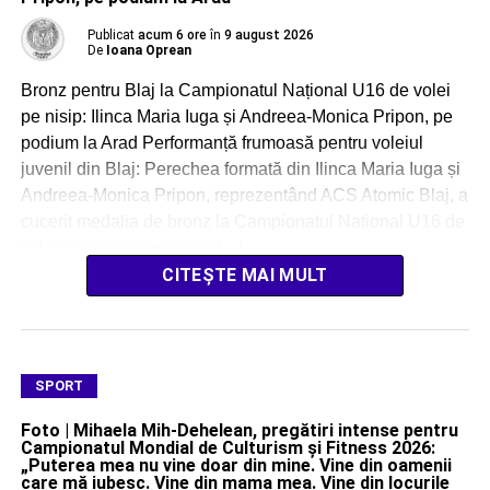
Publicat
acum 6 ore
în
9 august 2026
De
Ioana Oprean
Bronz pentru Blaj la Campionatul Național U16 de volei
pe nisip: Ilinca Maria Iuga și Andreea-Monica Pripon, pe
podium la Arad Performanță frumoasă pentru voleiul
juvenil din Blaj: Perechea formată din Ilinca Maria Iuga și
Andreea-Monica Pripon, reprezentând ACS Atomic Blaj, a
cucerit medalia de bronz la Campionatul Național U16 de
volei pe nisip, competiție […]
CITEȘTE MAI MULT
SPORT
Foto | Mihaela Mih-Dehelean, pregătiri intense pentru
Campionatul Mondial de Culturism și Fitness 2026:
„Puterea mea nu vine doar din mine. Vine din oamenii
care mă iubesc. Vine din mama mea. Vine din locurile