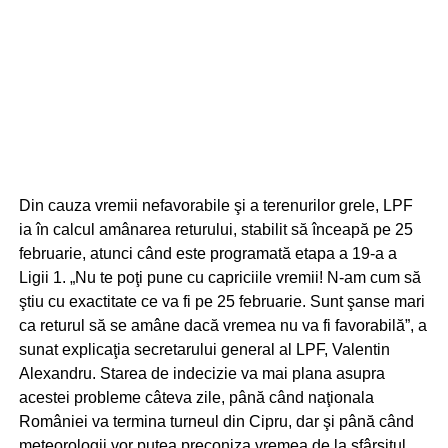
Din cauza vremii nefavorabile şi a terenurilor grele, LPF
ia în calcul amânarea returului, stabilit să înceapă pe 25
februarie, atunci când este programată etapa a 19-a a
Ligii 1. „Nu te poţi pune cu capriciile vremii! N-am cum să
ştiu cu exactitate ce va fi pe 25 februarie. Sunt şanse mari
ca returul să se amâne dacă vremea nu va fi favorabilă”, a
sunat explicaţia secretarului general al LPF, Valentin
Alexandru. Starea de indecizie va mai plana asupra
acestei probleme câteva zile, până când naţionala
României va termina turneul din Cipru, dar şi până când
meteorologii vor putea preconiza vremea de la sfârşitul