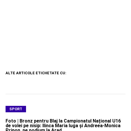
ALTE ARTICOLE ETICHETATE CU:
SPORT
Foto | Bronz pentru Blaj la Campionatul Național U16
de volei pe nisip: Ilinca Maria Iuga și Andreea-Monica
Pripon, pe podium la Arad