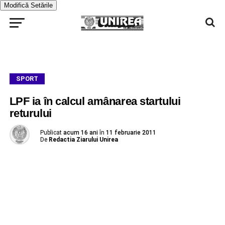
Modifică Setările
SPORT
LPF ia în calcul amânarea startului
returului
Publicat
acum 16 ani
în
11 februarie 2011
De
Redactia Ziarului Unirea