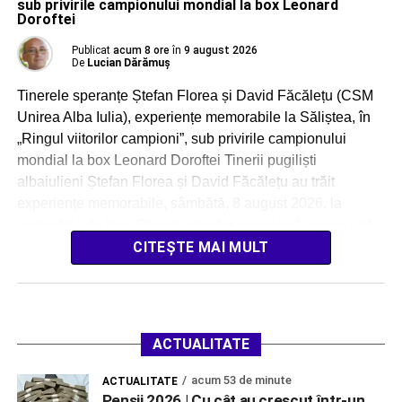
sub privirile campionului mondial la box Leonard
Doroftei
Publicat
acum 8 ore
în
9 august 2026
De
Lucian Dărămuș
Tinerele speranțe Ștefan Florea și David Făcălețu (CSM
Unirea Alba Iulia), experiențe memorabile la Săliștea, în
„Ringul viitorilor campioni”, sub privirile campionului
mondial la box Leonard Doroftei Tinerii pugiliști
albaiulieni Ștefan Florea și David Făcălețu au trăit
experiențe memorabile, sâmbătă, 8 august 2026, la
competiția de box „Ringul viitorilor campioni”, organizată
impecabil la Săliștea. Sportivii […]
CITEȘTE MAI MULT
ACTUALITATE
acum 53 de minute
ACTUALITATE
Pensii 2026 | Cu cât au crescut într-un