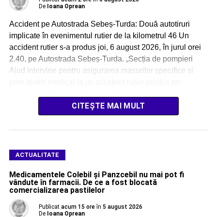
De
Ioana Oprean
Accident pe Autostrada Sebeș-Turda: Două autotiruri
implicate în evenimentul rutier de la kilometrul 46 Un
accident rutier s-a produs joi, 6 august 2026, în jurul orei
2.40, pe Autostrada Sebeș-Turda. „Secția de pompieri
Aiud intervine pentru asigurarea masurilor specifice si
prim ajutor medical la un accident rutier produs pe
Autostrada A10, km 46, sensul Sebeș […]
CITEȘTE MAI MULT
ACTUALITATE
Medicamentele Colebil și Panzcebil nu mai pot fi
vândute în farmacii. De ce a fost blocată
comercializarea pastilelor
Publicat
acum 15 ore
în
5 august 2026
De
Ioana Oprean