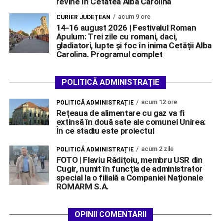
revine în Cetatea Alba Carolina
acum 9 ore
CURIER JUDEȚEAN
14-16 august 2026 | Festivalul Roman
Apulum: Trei zile cu romani, daci,
gladiatori, lupte și foc în inima Cetății Alba
Carolina. Programul complet
POLITICĂ ADMINISTRAȚIE
acum 12 ore
POLITICĂ ADMINISTRAȚIE
Rețeaua de alimentare cu gaz va fi
extinsă în două sate ale comunei Unirea:
În ce stadiu este proiectul
acum 2 zile
POLITICĂ ADMINISTRAȚIE
FOTO | Flaviu Rădițoiu, membru USR din
Cugir, numit în funcția de administrator
special la o filială a Companiei Naționale
ROMARM S.A.
OPINII COMENTARII