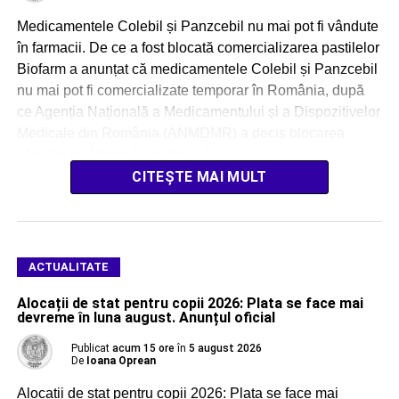
Medicamentele Colebil și Panzcebil nu mai pot fi vândute
în farmacii. De ce a fost blocată comercializarea pastilelor
Biofarm a anunțat că medicamentele Colebil și Panzcebil
nu mai pot fi comercializate temporar în România, după
ce Agenția Națională a Medicamentului și a Dispozitivelor
Medicale din România (ANMDMR) a decis blocarea
vânzării pe întregul lanț de […]
CITEȘTE MAI MULT
ACTUALITATE
Alocații de stat pentru copii 2026: Plata se face mai
devreme în luna august. Anunțul oficial
Publicat
acum 15 ore
în
5 august 2026
De
Ioana Oprean
Alocații de stat pentru copii 2026: Plata se face mai