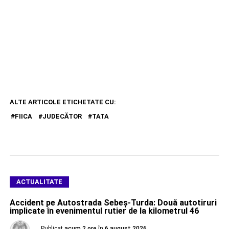
ALTE ARTICOLE ETICHETATE CU:
FIICA
JUDECĂTOR
TATA
ACTUALITATE
Accident pe Autostrada Sebeș-Turda: Două autotiruri
implicate în evenimentul rutier de la kilometrul 46
Publicat
acum 2 ore
în
6 august 2026