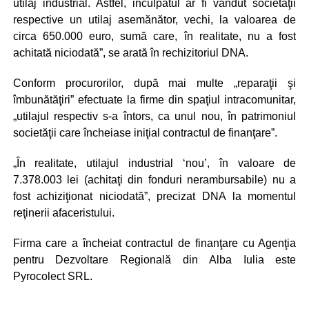
utilaj industrial. Astfel, inculpatul ar fi vândut societăţii
respective un utilaj asemănător, vechi, la valoarea de
circa 650.000 euro, sumă care, în realitate, nu a fost
achitată niciodată”, se arată în rechizitoriul DNA.
Conform procurorilor, după mai multe „reparaţii şi
îmbunătăţiri” efectuate la firme din spaţiul intracomunitar,
„utilajul respectiv s-a întors, ca unul nou, în patrimoniul
societăţii care încheiase iniţial contractul de finanţare”.
„În realitate, utilajul industrial ‘nou’, în valoare de
7.378.003 lei (achitaţi din fonduri nerambursabile) nu a
fost achiziţionat niciodată”, precizat DNA la momentul
reţinerii afaceristului.
Firma care a încheiat contractul de finanţare cu Agenţia
pentru Dezvoltare Regională din Alba Iulia este
Pyrocolect SRL.