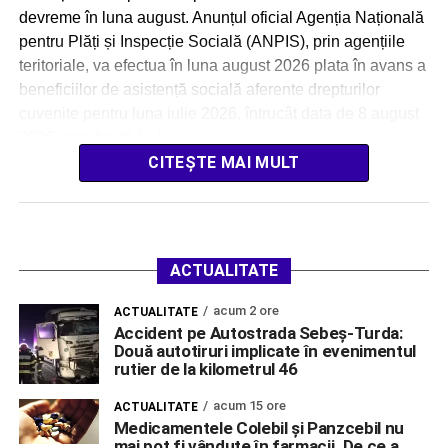
devreme în luna august. Anunțul oficial Agenția Națională
pentru Plăți și Inspecție Socială (ANPIS), prin agențiile
teritoriale, va efectua în luna august 2026 plata în avans a
beneficiilor de asistență socială aferente drepturilor
cuvenite pentru luna iulie 2026, întrucât data de 8 august
2026, prevăzută […]
CITEȘTE MAI MULT
ACTUALITATE
acum 2 ore
ACTUALITATE
Accident pe Autostrada Sebeș-Turda:
Două autotiruri implicate în evenimentul
rutier de la kilometrul 46
acum 15 ore
ACTUALITATE
Medicamentele Colebil și Panzcebil nu
mai pot fi vândute în farmacii. De ce a