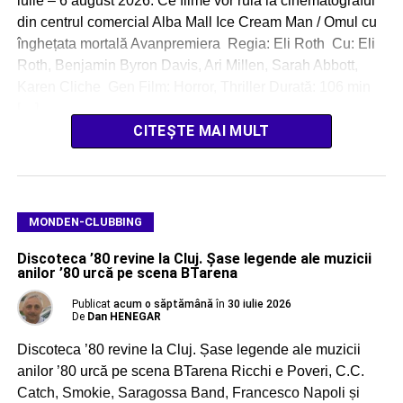
iulie – 6 august 2026. Ce filme vor rula la cinematograful
din centrul comercial Alba Mall Ice Cream Man / Omul cu
înghețata mortală Avanpremiera Regia: Eli Roth Cu: Eli
Roth, Benjamin Byron Davis, Ari Millen, Sarah Abbott,
Karen Cliche Gen Film: Horror, Thriller Durată: 106 min
[…]
CITEȘTE MAI MULT
MONDEN-CLUBBING
Discoteca ’80 revine la Cluj. Șase legende ale muzicii
anilor ’80 urcă pe scena BTarena
Publicat
acum o săptămână
în
30 iulie 2026
De
Dan HENEGAR
Discoteca ’80 revine la Cluj. Șase legende ale muzicii
anilor ’80 urcă pe scena BTarena Ricchi e Poveri, C.C.
Catch, Smokie, Saragossa Band, Francesco Napoli și