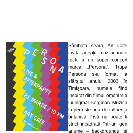
Sâmbătă seara, Art Cafe
invită adepţii muzicii indie
rock la un super concert
marca „Persona”. Trupa
Persona s-a format la
sfârşitul anului 2003 în
Timişoara, numele fiind
inspirat din filmul omonim a
lui Ingmar Bergman. Muzica
trupei este una de influenţă
britanică, însă nu poate fi
strict încadrată într-un gen
anume – backgroundul şi