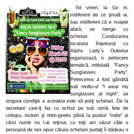
Tot vineri, la Go In,
indiferent de ce ţinută ai,
sau indiferent că e noapte
afară, se merge cu
ochelari. Conducerea
localului împreună cu
Alpha Lady`s Outwear
organizează o petrecere
tematică, intitulată “Fancy
Sunglasses Party”.
Petrecerea a fost gândită
sub motto-ul “I wear my
sunglasses at night”, iar
singura condiţie a acesteia este să porţi ochelari. De la
secretare care-ţi fac cu ochiul pe sub ramă, fete de
colegiu, rockeri şi retro-geeks până la pustiul “indie” al
cărui nume nu l-ai reţinut, cu toţii am văzut câte o
persoană de sex opus căruia ochelarii purtaţi îi dădeau o