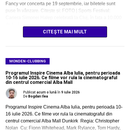
Fancy vor concerta pe 19 septembrie, iar biletele sunt
puse în vânzare. Citește și: FOTO | Sports Festival:
Cariera Simonei Halep celebrată la Cluj, în fața a 10.000
de […]
CITEȘTE MAI MULT
MONDEN-CLUBBING
Programul Inspire Cinema Alba Iulia, pentru perioada
10-16 iulie 2026. Ce filme vor rula la cinematograful
din centrul comercial Alba Mall
Publicat
acum o lună
în
9 iulie 2026
De
Bogdan Ilea
Programul Inspire Cinema Alba Iulia, pentru perioada 10-
16 iulie 2026. Ce filme vor rula la cinematograful din
centrul comercial Alba Mall Dunkirk Regia: Christopher
Nolan Cu: Fionn Whitehead, Mark Rylance, Tom Hardy,