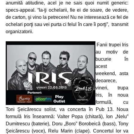
anumită atitudine, acel je ne sais quoi numit generic:
specs-appeal. “Ia-ţi ochelarii, fie ei de soare, de vedere,
de carton, şi vino la petrecere! Nu ne interesează ce fel de
ochelari porţi sau vei purta ci felul în care îi porţi”, transmit
organizatorii.
Fanii trupei Iris
au motiv de
bucurie în
acest
weekend, asta
deoarece,
vineri, trupa
Iris, în noua
formulă, cu
Toni Şeicărescu solist, va concerta în Pub 13. Noua
formulă Iris înseamnă: Valter Popa (chitară), Ion „Nelu”
Dumitrescu (baterie), Doru „Boro” Borobeică (bass), Tony
Şeicărescu (voce), Relu Marin (clape). Concertul lor va