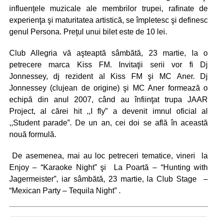
influenţele muzicale ale membrilor trupei, rafinate de
experienţa şi maturitatea artistică, se împletesc şi definesc
genul Persona. Preţul unui bilet este de 10 lei.
Club Allegria vă aşteaptă sâmbătă, 23 martie, la o
petrecere marca Kiss FM. Invitaţii serii vor fi Dj
Jonnessey, dj rezident al Kiss FM şi MC Aner. Dj
Jonnessey (clujean de origine) şi MC Aner formează o
echipă din anul 2007, când au înfiinţat trupa JAAR
Project, al cărei hit ,,I fly” a devenit imnul oficial al
,,Student parade”. De un an, cei doi se află în această
nouă formulă.
De asemenea, mai au loc petreceri tematice, vineri la
Enjoy – “Karaoke Night” şi La Poartă – “Hunting with
Jagermeister”, iar sâmbătă, 23 martie, la Club Stage –
“Mexican Party – Tequila Night” .