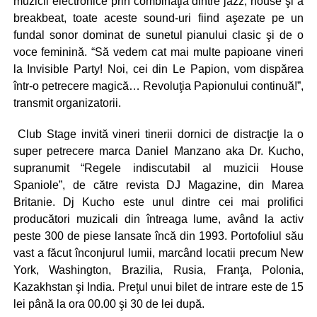
muzicii electronice prin combinaţia dintre jazz, house şi a
breakbeat, toate aceste sound-uri fiind aşezate pe un
fundal sonor dominat de sunetul pianului clasic şi de o
voce feminină. “Să vedem cat mai multe papioane vineri
la Invisible Party! Noi, cei din Le Papion, vom dispărea
într-o petrecere magică… Revoluţia Papionului continuă!”,
transmit organizatorii.
Club Stage invită vineri tinerii dornici de distracţie la o
super petrecere marca Daniel Manzano aka Dr. Kucho,
supranumit “Regele indiscutabil al muzicii House
Spaniole”, de către revista DJ Magazine, din Marea
Britanie. Dj Kucho este unul dintre cei mai prolifici
producători muzicali din întreaga lume, având la activ
peste 300 de piese lansate încă din 1993. Portofoliul său
vast a făcut înconjurul lumii, marcând locatii precum New
York, Washington, Brazilia, Rusia, Franţa, Polonia,
Kazakhstan şi India. Preţul unui bilet de intrare este de 15
lei până la ora 00.00 şi 30 de lei după.