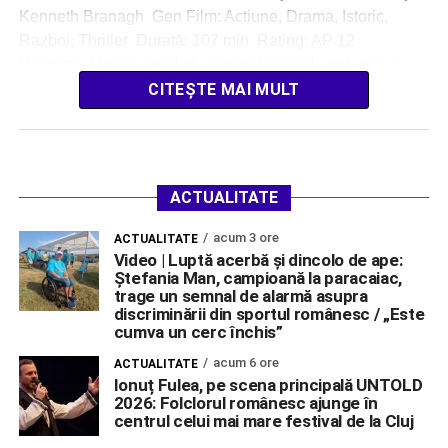
Kenneth Branagh Gen Film: Actiune, Drama, Istoric,
Razboi, Thriller Durată: 107 min Rating: AP 12
Povestea filmului Dunkirk surprinde trupele britanice şi
ale […]
CITEȘTE MAI MULT
ACTUALITATE
acum 3 ore
ACTUALITATE
Video | Luptă acerbă și dincolo de ape:
Ștefania Man, campioană la paracaiac,
trage un semnal de alarmă asupra
discriminării din sportul românesc / „Este
cumva un cerc închis”
acum 6 ore
ACTUALITATE
Ionuț Fulea, pe scena principală UNTOLD
2026: Folclorul românesc ajunge în
centrul celui mai mare festival de la Cluj