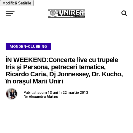
Modifică Setările
MONDEN-CLUBBING
ÎN WEEKEND:Concerte live cu trupele
Iris şi Persona, petreceri tematice,
Ricardo Caria, Dj Jonnessey, Dr. Kucho,
în oraşul Marii Uniri
Publicat
acum 13 ani
în
22 martie 2013
De
Alexandra Mates