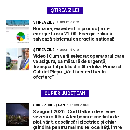
ȘTIREA ZILEI
acum 3 ore
ŞTIREA ZILEI
România, excedent în producția de
energie la ora 21.00: Energia eoliană
salvează sistemul energetic național!
acum 5 ore
ŞTIREA ZILEI
Video | Cum va fi selectat operatorul care
va asigura, ca măsură de urgență,
transportul public din Alba Iulia. Primarul
Gabriel Pleșa: „Va fi acces liber la
ofertare”
CURIER JUDEȚEAN
acum 2 ore
CURIER JUDEȚEAN
8 august 2026 | Cod Galben de vreme
severă în Alba: Atenționare imediată de
ploi, vânt, descărcări electrice și chiar
grindină pentru mai multe localități, între