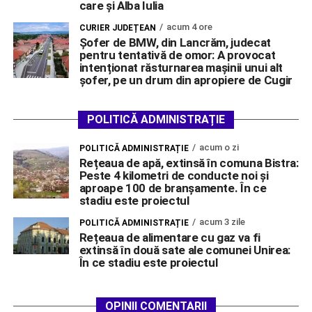
care și Alba Iulia
acum 4 ore
CURIER JUDEȚEAN
Șofer de BMW, din Lancrăm, judecat
pentru tentativă de omor: A provocat
intenționat răsturnarea mașinii unui alt
șofer, pe un drum din apropiere de Cugir
POLITICĂ ADMINISTRAȚIE
acum o zi
POLITICĂ ADMINISTRAȚIE
Rețeaua de apă, extinsă în comuna Bistra:
Peste 4 kilometri de conducte noi și
aproape 100 de branșamente. În ce
stadiu este proiectul
acum 3 zile
POLITICĂ ADMINISTRAȚIE
Rețeaua de alimentare cu gaz va fi
extinsă în două sate ale comunei Unirea:
În ce stadiu este proiectul
OPINII COMENTARII