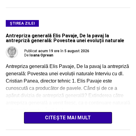
ŞTIREA ZILEI
Antrepriza generală Elis Pavaje, De la pavaj la
antrepriză generală: Povestea unei evoluții naturale
Publicat
acum 19 ore
în
5 august 2026
De
Ioana Oprean
Antrepriza generală Elis Pavaje, De la pavaj la antrepriză
generală: Povestea unei evoluții naturale Interviu cu dl.
Cristian Panea, director tehnic 1. Elis Pavaje este
cunoscută ca producător de pavele. Când și de ce a
apărut divizia de antrepriză generală? Extinderea către
antrepriza generală a venit firesc, ca o continuare naturală
a drumului nostru. Încă […]
CITEȘTE MAI MULT