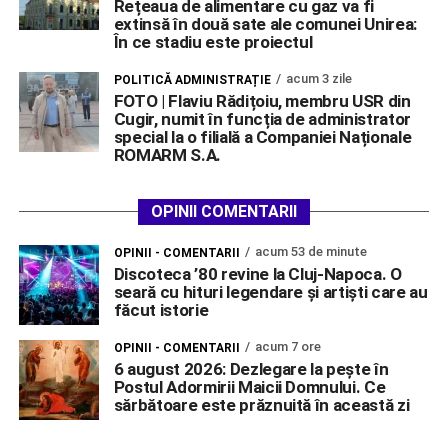
Rețeaua de alimentare cu gaz va fi
extinsă în două sate ale comunei Unirea:
În ce stadiu este proiectul
acum 3 zile
POLITICĂ ADMINISTRAȚIE
FOTO | Flaviu Rădițoiu, membru USR din
Cugir, numit în funcția de administrator
special la o filială a Companiei Naționale
ROMARM S.A.
OPINII COMENTARII
acum 53 de minute
OPINII - COMENTARII
Discoteca ’80 revine la Cluj-Napoca. O
seară cu hituri legendare și artiști care au
făcut istorie
acum 7 ore
OPINII - COMENTARII
6 august 2026: Dezlegare la pește în
Postul Adormirii Maicii Domnului. Ce
sărbătoare este prăznuită în această zi