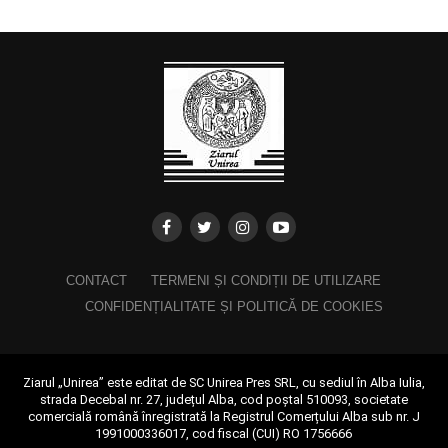
CONTACT
TERMENI ȘI CONDIȚII DE UTILIZARE
CONFIDENȚIALITATE ȘI POLITICĂ DE COOKIES
Ziarul „Unirea” este editat de SC Unirea Pres SRL, cu sediul în Alba Iulia,
strada Decebal nr. 27, județul Alba, cod poștal 510093, societate
comercială română înregistrată la Registrul Comerțului Alba sub nr. J
1991000336017, cod fiscal (CUI) RO 1756666