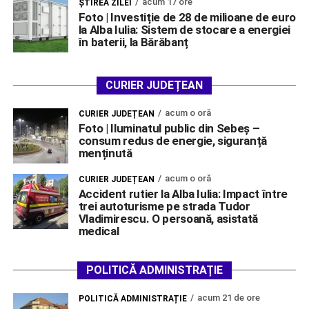
acum 17 ore
ŞTIREA ZILEI
Foto | Investiție de 28 de milioane de euro
la Alba Iulia: Sistem de stocare a energiei
în baterii, la Bărăbanț
CURIER JUDEȚEAN
acum o oră
CURIER JUDEȚEAN
Foto | Iluminatul public din Sebeș –
consum redus de energie, siguranță
menținută
acum o oră
CURIER JUDEȚEAN
Accident rutier la Alba Iulia: Impact între
trei autoturisme pe strada Tudor
Vladimirescu. O persoană, asistată
medical
POLITICĂ ADMINISTRAȚIE
acum 21 de ore
POLITICĂ ADMINISTRAȚIE