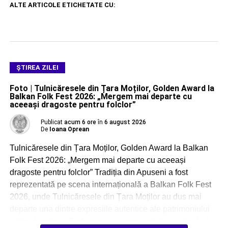
ALTE ARTICOLE ETICHETATE CU:
ŞTIREA ZILEI
Foto | Tulnicăresele din Țara Moților, Golden Award la
Balkan Folk Fest 2026: „Mergem mai departe cu
aceeași dragoste pentru folclor”
Publicat
acum 6 ore
în
6 august 2026
De
Ioana Oprean
Tulnicăresele din Țara Moților, Golden Award la Balkan
Folk Fest 2026: „Mergem mai departe cu aceeași
dragoste pentru folclor” Tradiția din Apuseni a fost
reprezentată pe scena internațională a Balkan Folk Fest
2026, unde Tulnicăresele din Țara Moților au dus mai
departe una dintre expresiile autentice ale patrimoniului
cultural moțesc. Participarea a reprezentat o ocazie […]