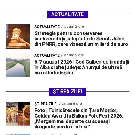
ACTUALITATE
acum 2 ore
ACTUALITATE
Strategia pentru conservarea
biodiversității, adoptată de Senat: Jalon
din PNRR, care vizează un miliard de euro
acum 2 ore
ACTUALITATE
6-7 august 2026 | Cod Galben de inundații
în Alba și alte județe: Anunțul de ultimă
oră al hidrologilor
ȘTIREA ZILEI
acum 6 ore
ŞTIREA ZILEI
Foto | Tulnicăresele din Țara Moților,
Golden Award la Balkan Folk Fest 2026:
„Mergem mai departe cu aceeași
dragoste pentru folclor”