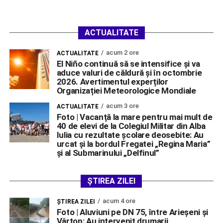
ACTUALITATE
acum 2 ore
ACTUALITATE
El Niño continuă să se intensifice și va
aduce valuri de căldură și în octombrie
2026. Avertimentul experților
Organizației Meteorologice Mondiale
acum 3 ore
ACTUALITATE
Foto | Vacanță la mare pentru mai mult de
40 de elevi de la Colegiul Militar din Alba
Iulia cu rezultate școlare deosebite: Au
urcat și la bordul Fregatei „Regina Maria”
și al Submarinului „Delfinul”
ȘTIREA ZILEI
acum 4 ore
ŞTIREA ZILEI
Foto | Aluviuni pe DN 75, între Arieșeni și
Vârtop: Au intervenit drumarii