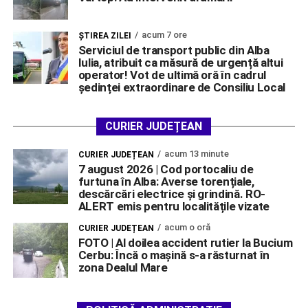
acum 7 ore
ŞTIREA ZILEI
Serviciul de transport public din Alba
Iulia, atribuit ca măsură de urgență altui
operator! Vot de ultimă oră în cadrul
ședinței extraordinare de Consiliu Local
CURIER JUDEȚEAN
acum 13 minute
CURIER JUDEȚEAN
7 august 2026 | Cod portocaliu de
furtuna în Alba: Averse torențiale,
descărcări electrice și grindină. RO-
ALERT emis pentru localitățile vizate
acum o oră
CURIER JUDEȚEAN
FOTO | Al doilea accident rutier la Bucium
Cerbu: Încă o mașină s-a răsturnat în
zona Dealul Mare