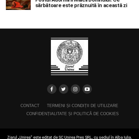
sărbătoare este prăznuită în această zi
CONTACT
TERMENI ȘI CONDIȚII DE UTILIZARE
CONFIDENȚIALITATE ȘI POLITICĂ DE COOKIES
Ziarul „Unirea” este editat de SC Unirea Pres SRL, cu sediul în Alba Iulia,