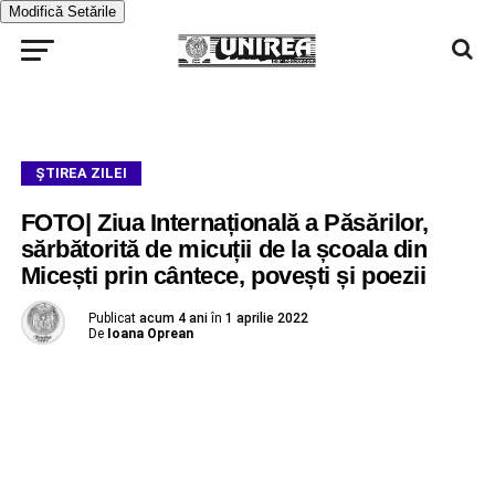
Modifică Setările
ŞTIREA ZILEI
FOTO| Ziua Internațională a Păsărilor,
sărbătorită de micuții de la școala din
Micești prin cântece, povești și poezii
Publicat
acum 4 ani
în
1 aprilie 2022
De
Ioana Oprean