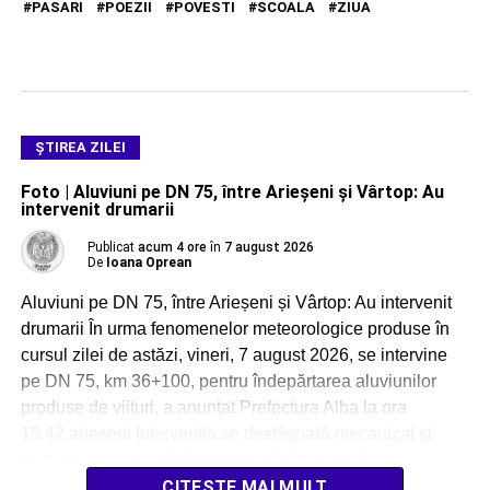
PASARI
POEZII
POVESTI
SCOALA
ZIUA
ŞTIREA ZILEI
Foto | Aluviuni pe DN 75, între Arieșeni și Vârtop: Au
intervenit drumarii
Publicat
acum 4 ore
în
7 august 2026
De
Ioana Oprean
Aluviuni pe DN 75, între Arieșeni și Vârtop: Au intervenit
drumarii În urma fenomenelor meteorologice produse în
cursul zilei de astăzi, vineri, 7 august 2026, se intervine
pe DN 75, km 36+100, pentru îndepărtarea aluviunilor
produse de viituri, a anunțat Prefectura Alba la ora
15.42.arieseni Intervenția se desfășoară mecanizat și
manual, cu angajații Districtului Scărișoara, […]
CITEȘTE MAI MULT