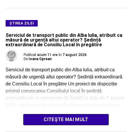
ŞTIREA ZILEI
Serviciul de transport public din Alba Iulia, atribuit ca
măsură de urgență altui operator? Ședință
extraordinară de Consiliu Local în pregătire
Publicat
acum 11 ore
în
7 august 2026
De
Ioana Oprean
Serviciul de transport public din Alba Iulia, atribuit ca
măsură de urgență altui operator? Ședință extraordinară
de Consiliu Local în pregătire Un proiect de dispoziție
privind convocarea Consiliului local în ședință
extraordinară cu convocare de îndată la data de 7 august
2026, era în curs de avizare în dimineața zilei de vineri.
Administrația locală a […]
CITEȘTE MAI MULT