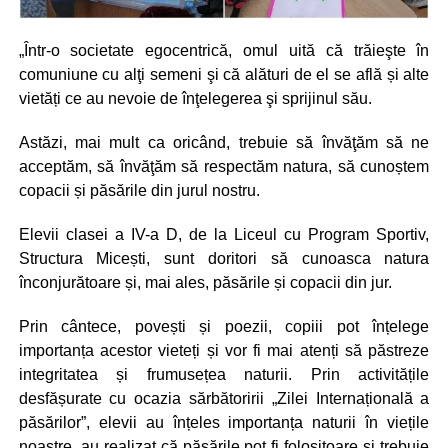
„Într-o societate egocentrică, omul uită că trăieşte în
comuniune cu alţi semeni şi că alături de el se află și alte
vietăți ce au nevoie de înţelegerea şi sprijinul său.
Astăzi, mai mult ca oricând, trebuie să învăţăm să ne
acceptăm, să învăţăm să respectăm natura, să cunoștem
copacii și păsările din jurul nostru.
Elevii clasei a IV-a D, de la Liceul cu Program Sportiv,
Structura Micești, sunt doritori să cunoasca natura
înconjurătoare și, mai ales, păsările și copacii din jur.
Prin cântece, povești și poezii, copiii pot înțelege
importanța acestor vieteți și vor fi mai atenți să păstreze
integritatea și frumusețea naturii. Prin activitățile
desfășurate cu ocazia sărbătoririi „Zilei Internațională a
păsărilor”, elevii au înțeles importanța naturii în viețile
noastre, au realizat că păsările pot fi folositoare și trebuie