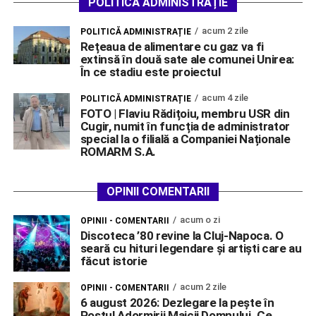
POLITICĂ ADMINISTRAȚIE
acum 2 zile
POLITICĂ ADMINISTRAȚIE
Rețeaua de alimentare cu gaz va fi
extinsă în două sate ale comunei Unirea:
În ce stadiu este proiectul
acum 4 zile
POLITICĂ ADMINISTRAȚIE
FOTO | Flaviu Rădițoiu, membru USR din
Cugir, numit în funcția de administrator
special la o filială a Companiei Naționale
ROMARM S.A.
OPINII COMENTARII
acum o zi
OPINII - COMENTARII
Discoteca ’80 revine la Cluj-Napoca. O
seară cu hituri legendare și artiști care au
făcut istorie
acum 2 zile
OPINII - COMENTARII
6 august 2026: Dezlegare la pește în
Postul Adormirii Maicii Domnului. Ce