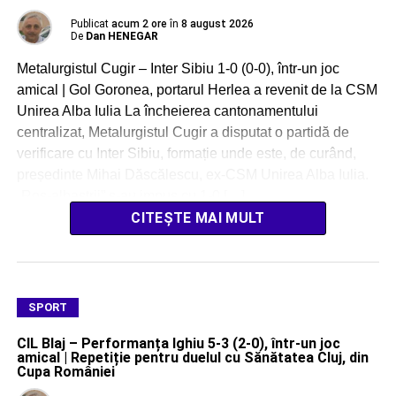
Publicat
acum 2 ore
în
8 august 2026
De
Dan HENEGAR
Metalurgistul Cugir – Inter Sibiu 1-0 (0-0), într-un joc
amical | Gol Goronea, portarul Herlea a revenit de la CSM
Unirea Alba Iulia La încheierea cantonamentului
centralizat, Metalurgistul Cugir a disputat o partidă de
verificare cu Inter Sibiu, formație unde este, de curând,
președinte Mihai Dăscălescu, ex-CSM Unirea Alba Iulia.
„Roș-albaștrii” s-au impus cu 1-0 […]
CITEȘTE MAI MULT
SPORT
CIL Blaj – Performanța Ighiu 5-3 (2-0), într-un joc
amical | Repetiție pentru duelul cu Sănătatea Cluj, din
Cupa României