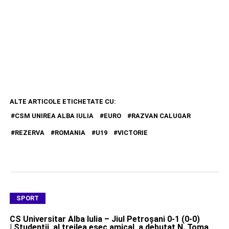
ALTE ARTICOLE ETICHETATE CU:
CSM UNIREA ALBA IULIA
EURO
RAZVAN CALUGAR
REZERVA
ROMANIA
U19
VICTORIE
SPORT
CS Universitar Alba Iulia – Jiul Petroșani 0-1 (0-0)
| Studenții, al treilea eșec amical, a debutat N. Toma