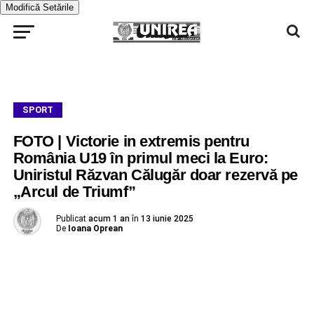
Modifică Setările
SPORT
FOTO | Victorie in extremis pentru
România U19 în primul meci la Euro:
Uniristul Răzvan Călugăr doar rezervă pe
„Arcul de Triumf”
Publicat
acum 1 an
în
13 iunie 2025
De
Ioana Oprean