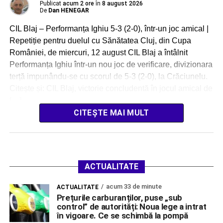
Publicat
acum 2 ore
în
8 august 2026
De
Dan HENEGAR
CIL Blaj – Performanța Ighiu 5-3 (2-0), într-un joc amical |
Repetiție pentru duelul cu Sănătatea Cluj, din Cupa
României, de miercuri, 12 august CIL Blaj a întâlnit
Performanța Ighiu într-un nou joc de verificare, divizionara
terță impunându-se cu scorul de 5-3 (2-0), la Crăciunelu.
Citește și: CIL Blaj, victorie concludentă în jocul amical de
[…]
CITEȘTE MAI MULT
ACTUALITATE
acum 33 de minute
ACTUALITATE
Prețurile carburanților, puse „sub
control” de autorități: Noua lege a intrat
în vigoare. Ce se schimbă la pompă