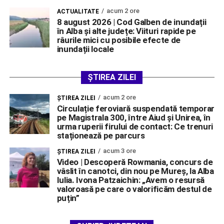
acum 2 ore
ACTUALITATE
8 august 2026 | Cod Galben de inundații
în Alba și alte județe: Viituri rapide pe
râurile mici cu posibile efecte de
inundații locale
ȘTIREA ZILEI
acum 2 ore
ŞTIREA ZILEI
Circulație feroviară suspendată temporar
pe Magistrala 300, între Aiud și Unirea, în
urma ruperii firului de contact: Ce trenuri
staționează pe parcurs
acum 3 ore
ŞTIREA ZILEI
Video | Descoperă Rowmania, concurs de
vâslit în canotci, din nou pe Mureș, la Alba
Iulia. Ivona Patzaichin: „Avem o resursă
valoroasă pe care o valorificăm destul de
puțin”