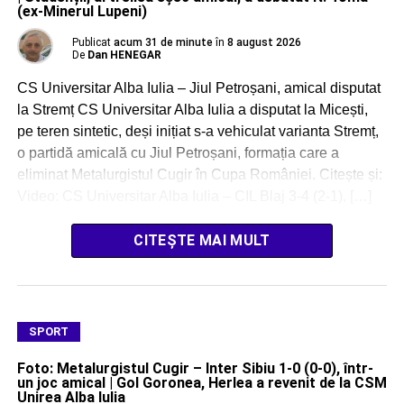
(ex-Minerul Lupeni)
Publicat
acum 31 de minute
în
8 august 2026
De
Dan HENEGAR
CS Universitar Alba Iulia – Jiul Petroșani, amical disputat
la Stremț CS Universitar Alba Iulia a disputat la Micești,
pe teren sintetic, deși inițiat s-a vehiculat varianta Stremț,
o partidă amicală cu Jiul Petroșani, formația care a
eliminat Metalurgistul Cugir în Cupa României. Citește și:
Video: CS Universitar Alba Iulia – CIL Blaj 3-4 (2-1), […]
CITEȘTE MAI MULT
SPORT
Foto: Metalurgistul Cugir – Inter Sibiu 1-0 (0-0), într-
un joc amical | Gol Goronea, Herlea a revenit de la CSM
Unirea Alba Iulia