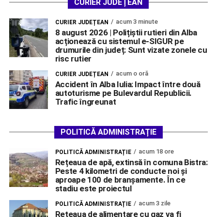
CURIER JUDEȚEAN
acum 3 minute
CURIER JUDEȚEAN
8 august 2026 | Polițiștii rutieri din Alba
acționează cu sistemul e-SIGUR pe
drumurile din județ: Sunt vizate zonele cu
risc rutier
acum o oră
CURIER JUDEȚEAN
Accident în Alba Iulia: Impact între două
autoturisme pe Bulevardul Republicii.
Trafic îngreunat
POLITICĂ ADMINISTRAȚIE
acum 18 ore
POLITICĂ ADMINISTRAȚIE
Rețeaua de apă, extinsă în comuna Bistra:
Peste 4 kilometri de conducte noi și
aproape 100 de branșamente. În ce
stadiu este proiectul
acum 3 zile
POLITICĂ ADMINISTRAȚIE
Rețeaua de alimentare cu gaz va fi