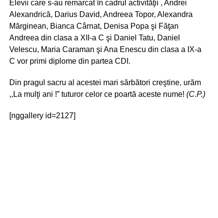
Elevii care s-au remarcat în cadrul activităţii , Andrei
Alexandrică, Darius David, Andreea Topor, Alexandra
Mărginean, Bianca Cârnat, Denisa Popa şi Făţan
Andreea din clasa a XII-a C şi Daniel Tatu, Daniel
Velescu, Maria Caraman şi Ana Enescu din clasa a IX-a
C vor primi diplome din partea CDI.
Din pragul sacru al acestei mari sărbători creştine, urăm
,,La mulţi ani !” tuturor celor ce poartă aceste nume!
(C.P.)
[nggallery id=2127]