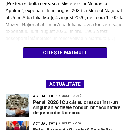
„Peștera și bolta cerească. Misterele lui Mithras la
Apulum”, exponatul lunii august 2026 la Muzeul Național
al Unirii Alba Iulia Marți, 4 august 2026, de la ora 11.00, la
Muzeul Național al Unirii Alba Iulia va avea loc vernisajul
exponatului lunii august 2026. În anul 1965 a fost
descoperit întâmplător un relief votiv din marmură […]
CITEȘTE MAI MULT
ACTUALITATE
acum o oră
ACTUALITATE
Pensii 2026 | Cu cât au crescut într-un
singur an activele fondurilor facultative
de pensii din România
acum 2 ore
ACTUALITATE
Foto | Episcopia Ortodoxă Română a