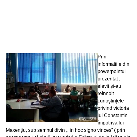
Prin
informaţiile din
powerpointul
prezentat ,
elevii şi-au
reînnoit
cunoştinţele
privind victoria
lui Constantin
împotriva lui
Maxenţiu, sub semnul divin ,, in hoc signo vinces” ( prin