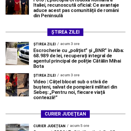
Italiei, recunoscută oficial: Ce avantaje
aduce acest pas comunității de români
din Peninsulă
ȘTIREA ZILEI
acum 3 ore
ŞTIREA ZILEI
Escrocherie cu „polițist” și „BNR” în Alba:
68.989 de lei, recuperați integral de
agentul principal de poliție Cătălin Mihai
Bota
acum 3 ore
ŞTIREA ZILEI
Video | Cățel blocat sub o stivă de
bușteni, salvat de pompierii militari din
Sebeș: „Pentru noi, fiecare viață
contează!”
CURIER JUDEȚEAN
acum 5 ore
CURIER JUDEȚEAN