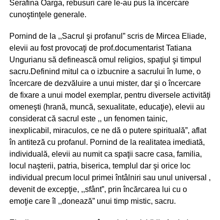
Serafina Oarga, rebusuri care le-au pus la încercare
cunoştinţele generale.
Pornind de la ,,Sacrul şi profanul” scris de Mircea Eliade,
elevii au fost provocaţi de prof.documentarist Tatiana
Ungurianu să definească omul religios, spaţiul şi timpul
sacru.Definind mitul ca o izbucnire a sacrului în lume, o
încercare de dezvăluire a unui mister, dar şi o încercare
de fixare a unui model exemplar, pentru diversele activităţi
omeneşti (hrană, muncă, sexualitate, educaţie), elevii au
considerat că sacrul este ,, un fenomen tainic,
inexplicabil, miraculos, ce ne dă o putere spirituală”, aflat
în antiteză cu profanul. Pornind de la realitatea imediată,
individuală, elevii au numit ca spaţii sacre casa, familia,
locul naşterii, patria, biserica, templul dar şi orice loc
individual precum locul primei întâlniri sau unul universal ,
devenit de excepţie, ,,sfânt”, prin încărcarea lui cu o
emoţie care îl ,,donează” unui timp mistic, sacru.