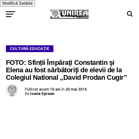
Modifică Setările
CULTURĂ EDUCAȚIE
FOTO: Sfinții Împăraţi Constantin şi
Elena au fost sărbătoriţi de elevii de la
Colegiul Natíonal ,,David Prodan Cugir”
Publicat
acum 10 ani
în
20 mai 2016
De
Ioana Oprean