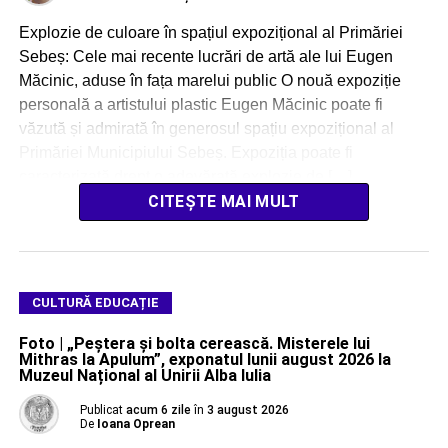
Explozie de culoare în spațiul expozițional al Primăriei
Sebeș: Cele mai recente lucrări de artă ale lui Eugen
Măcinic, aduse în fața marelui public O nouă expoziție
personală a artistului plastic Eugen Măcinic poate fi
văzută și admirată în generosul spațiu expozițional al
Primăriei Municipiului Sebeș. Expoziția poate fi
caracterizată drept o adevărată explozie de […]
CITEȘTE MAI MULT
CULTURĂ EDUCAȚIE
Foto | „Peștera și bolta cerească. Misterele lui
Mithras la Apulum”, exponatul lunii august 2026 la
Muzeul Național al Unirii Alba Iulia
Publicat
acum 6 zile
în
3 august 2026
De
Ioana Oprean