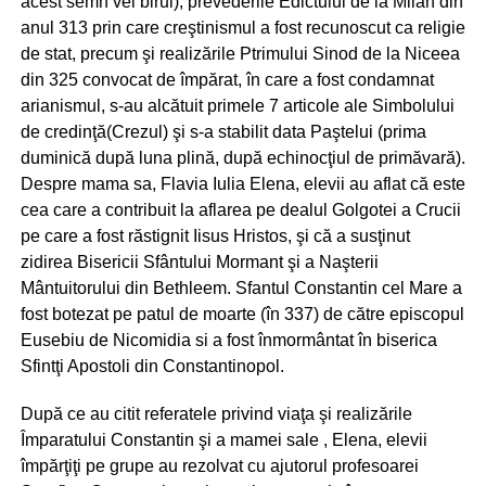
acest semn vei birui), prevederile Edictului de la Milan din
anul 313 prin care creştinismul a fost recunoscut ca religie
de stat, precum şi realizările Ptrimului Sinod de la Niceea
din 325 convocat de împărat, în care a fost condamnat
arianismul, s-au alcătuit primele 7 articole ale Simbolului
de credinţă(Crezul) şi s-a stabilit data Paştelui (prima
duminică după luna plină, după echinocţiul de primăvară).
Despre mama sa, Flavia Iulia Elena, elevii au aflat că este
cea care a contribuit la aflarea pe dealul Golgotei a Crucii
pe care a fost răstignit Iisus Hristos, şi că a susţinut
zidirea Bisericii Sfântului Mormant şi a Naşterii
Mântuitorului din Bethleem. Sfantul Constantin cel Mare a
fost botezat pe patul de moarte (în 337) de către episcopul
Eusebiu de Nicomidia si a fost înmormântat în biserica
Sfintţi Apostoli din Constantinopol.
După ce au citit referatele privind viaţa şi realizările
Împaratului Constantin şi a mamei sale , Elena, elevii
împărţiţi pe grupe au rezolvat cu ajutorul profesoarei