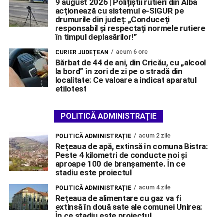
9 august 2026 | Polițiștii rutieri din Alba
acționează cu sistemul e-SIGUR pe
drumurile din județ: „Conduceți
responsabil și respectați normele rutiere
în timpul deplasărilor!”
acum 6 ore
CURIER JUDEȚEAN
Bărbat de 44 de ani, din Cricău, cu „alcool
la bord” în zori de zi pe o stradă din
localitate: Ce valoare a indicat aparatul
etilotest
POLITICĂ ADMINISTRAȚIE
acum 2 zile
POLITICĂ ADMINISTRAȚIE
Rețeaua de apă, extinsă în comuna Bistra:
Peste 4 kilometri de conducte noi și
aproape 100 de branșamente. În ce
stadiu este proiectul
acum 4 zile
POLITICĂ ADMINISTRAȚIE
Rețeaua de alimentare cu gaz va fi
extinsă în două sate ale comunei Unirea:
În ce stadiu este proiectul