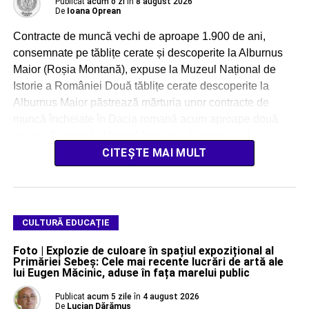
Publicat
acum o zi
în
8 august 2026
De
Ioana Oprean
Contracte de muncă vechi de aproape 1.900 de ani,
consemnate pe tăblițe cerate și descoperite la Alburnus
Maior (Roșia Montană), expuse la Muzeul Național de
Istorie a României Două tăblițe cerate descoperite la
Alburnus Maior păstrează mărturia unor contracte de
muncă încheiate în Dacia romană acum aproape două
milenii. Expuse la Muzeul Național de Istorie […]
CITEȘTE MAI MULT
CULTURĂ EDUCAȚIE
Foto | Explozie de culoare în spațiul expozițional al
Primăriei Sebeș: Cele mai recente lucrări de artă ale
lui Eugen Măcinic, aduse în fața marelui public
Publicat
acum 5 zile
în
4 august 2026
De
Lucian Dărămuș