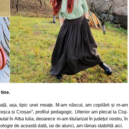
tine.
ață, așa, tipic unei moațe. M-am născut, am copilărit și m-am
oșca și Croșan”, profilul pedagogic. Ulterior am plecat la Cluj-
t în Alba Iulia, deoarece m-am titularizat în județul nostru, în
iologie de această dată, iar de atunci, am rămas stabilită aici.