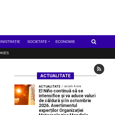
INISTRAȚIE
SOCIETATE
ECONOMIE
OKIES
ACTUALITATE
acum 4 ore
ACTUALITATE
El Niño continuă să se
intensifice și va aduce valuri
de căldură și în octombrie
2026. Avertimentul
experților Organizației