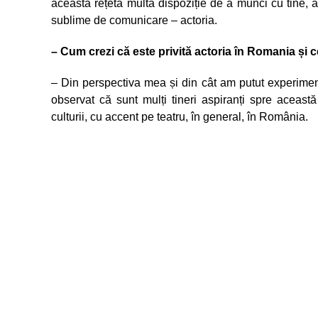
această rețetă multă dispoziție de a munci cu tine, at
sublime de comunicare – actoria.
– Cum crezi că este privită actoria în Romania și 
– Din perspectiva mea și din cât am putut experime
observat că sunt mulți tineri aspiranți spre aceast
culturii, cu accent pe teatru, în general, în România.