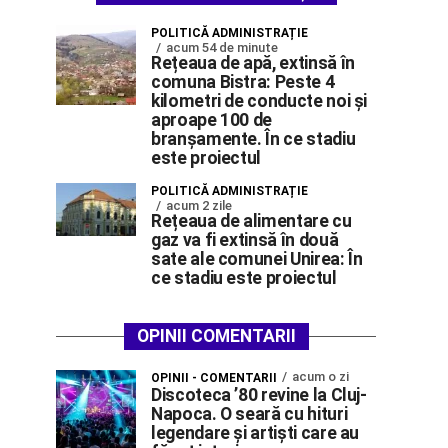
POLITICĂ ADMINISTRAȚIE
acum 54 de minute
Rețeaua de apă, extinsă în
comuna Bistra: Peste 4
kilometri de conducte noi și
aproape 100 de
branșamente. În ce stadiu
este proiectul
POLITICĂ ADMINISTRAȚIE
acum 2 zile
Rețeaua de alimentare cu
gaz va fi extinsă în două
sate ale comunei Unirea: În
ce stadiu este proiectul
OPINII COMENTARII
acum o zi
OPINII - COMENTARII
Discoteca ’80 revine la Cluj-
Napoca. O seară cu hituri
legendare și artiști care au