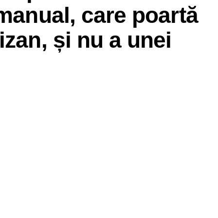
 manual, care poartă
zan, și nu a unei