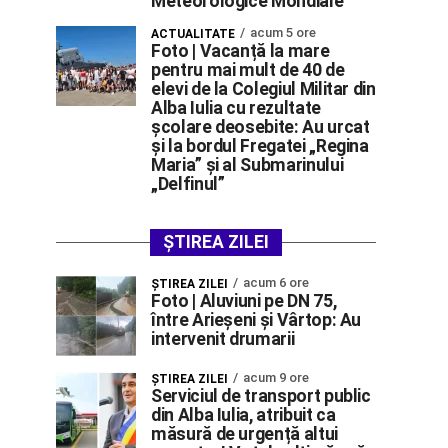
Meteorologice Mondiale
acum 5 ore
ACTUALITATE
Foto | Vacanță la mare
pentru mai mult de 40 de
elevi de la Colegiul Militar din
Alba Iulia cu rezultate
școlare deosebite: Au urcat
și la bordul Fregatei „Regina
Maria” și al Submarinului
„Delfinul”
ȘTIREA ZILEI
acum 6 ore
ŞTIREA ZILEI
Foto | Aluviuni pe DN 75,
între Arieșeni și Vârtop: Au
intervenit drumarii
acum 9 ore
ŞTIREA ZILEI
Serviciul de transport public
din Alba Iulia, atribuit ca
măsură de urgență altui