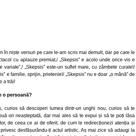
 în niște versuri pe care le-am scris mai demult, dar pe care le
ctacol cu aplauze premiat,/ „Skepsis” e acolo unde orice vis e
 variate”,/ „Skepsis” este-un suflet mare, cu zâmbete curate!/
” e familie, sprijin, prietenie!/ „Skepsis” nu e doar „o mână” de
 a trăi!
ie o persoană?
ios, curios să descoperi lumea dintr-un unghi nou, curios să te
ouă ori neașteptată, dar mai ales să te expui și să te poți lăsa
lor, de ceea ce ai de oferit, de cum le redirecționezi atenția și
 privesc desfășurându-ți actul artistic. Aș mai zice să adaugi la