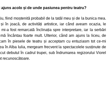
ai ajuns acolo și de unde pasiunea pentru teatru?
u, fiind moștenită probabil de la tatăl meu și de la bunica mea.
 în joacă, de activități artistice, iar când aveam ocazia, le
mi-a fost remarcată înclinația spre interpretare, iar la serbări
ă încântau foarte mult. Ulterior, când am ajuns la liceu, de
ucam în piesele de teatru și acceptam cu entuziasm tot ce-mi
a în Alba Iulia, mergeam frecvent la spectacolele susținute de
cut debutul în cadrul trupei, sub îndrumarea regizorului Viorel
unt recunoscătoare.