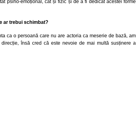
ât psiho-emoțional, cât și fizic și de a fi dedicat acestei forme
ce ar trebui schimbat?
nta ca o persoană care nu are actoria ca meserie de bază, am
ă direcție, însă cred că este nevoie de mai multă susținere a