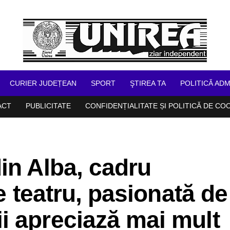
CURIER JUDEȚEAN
SPORT
ŞTIREA TA
POLITICĂ ADM
ACT
PUBLICITATE
CONFIDENȚIALITATE ȘI POLITICĂ DE CO
in Alba, cadru
de teatru, pasionată de
i apreciază mai mult