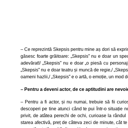
– Ce reprezintă Skepsis pentru mine aș dori să exprim
găsesc foarte grăitoare: „Skepsis” nu e doar un spe
adevărat!/ „Skepsis” nu e doar „o piesă cu personaje
„Skepsis” nu e doar teatru și muncă de regie,/ „Skepsis
oameni hazlii,/ „Skepsis” e o artă, o emoție, un mod de
– Pentru a deveni actor, de ce aptitudini are nevo
– Pentru a fi actor, și nu numai, trebuie să fii cur
descoperi pe tine atunci când te pui într-o situație n
privit, de atâtea perechi de ochi, curioase la rândul 
starea afectivă, preț de câteva zeci de minute, cât te