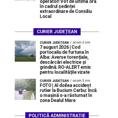
operator! Vot de ultimă oră
în cadrul ședinței
extraordinare de Consiliu
Local
CURIER JUDEȚEAN
acum 2 ore
CURIER JUDEȚEAN
7 august 2026 | Cod
portocaliu de furtuna în
Alba: Averse torențiale,
descărcări electrice și
grindină. RO-ALERT emis
pentru localitățile vizate
acum 3 ore
CURIER JUDEȚEAN
FOTO | Al doilea accident
rutier la Bucium Cerbu: Încă
o mașină s-a răsturnat în
zona Dealul Mare
POLITICĂ ADMINISTRAȚIE