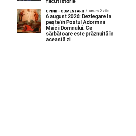
făcut istorie
acum 2 zile
OPINII - COMENTARII
6 august 2026: Dezlegare la
pește în Postul Adormirii
Maicii Domnului. Ce
sărbătoare este prăznuită în
această zi