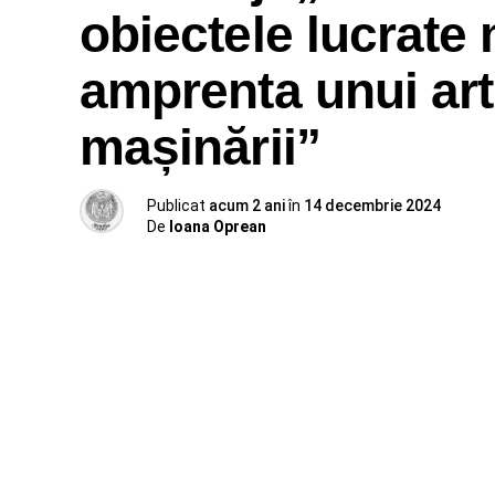
obiectele lucrate
amprenta unui arti
mașinării”
Publicat
acum 2 ani
în
14 decembrie 2024
De
Ioana Oprean