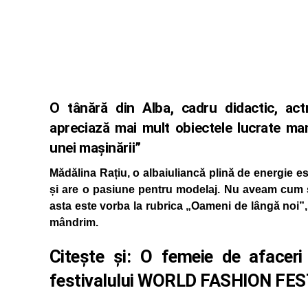
O tânără din Alba, cadru didactic, act
apreciază mai mult obiectele lucrate ma
unei mașinării”
Mădălina Rațiu, o albaiuliancă plină de energie es
și are o pasiune pentru modelaj. Nu aveam cum s
asta este vorba la rubrica „Oameni de lângă noi”
mândrim.
Citește și:
O femeie de afaceri 
festivalului WORLD FASHION F