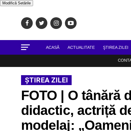
Modifică Setările
ACASĂ
ACTUALITATE
ŞTIREA ZILEI
CONT
ŞTIREA ZILEI
FOTO | O tânără d
didactic, actriță 
modelaj: „Oameni