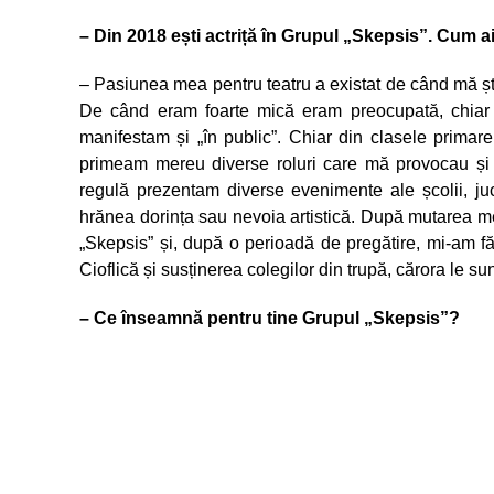
– Din 2018 ești actriță în Grupul „Skepsis”. Cum 
– Pasiunea mea pentru teatru a existat de când mă ști
De când eram foarte mică eram preocupată, chiar și
manifestam și „în public”. Chiar din clasele primare 
primeam mereu diverse roluri care mă provocau și m
regulă prezentam diverse evenimente ale școlii, j
hrănea dorința sau nevoia artistică. După mutarea me
„Skepsis” și, după o perioadă de pregătire, mi-am fă
Cioflică și susținerea colegilor din trupă, cărora le s
– Ce înseamnă pentru tine Grupul „Skepsis”?