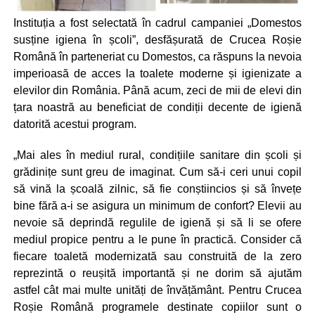
Instituția a fost selectată în cadrul campaniei „Domestos
susține igiena în școli”, desfășurată de Crucea Roșie
Română în parteneriat cu Domestos, ca răspuns la nevoia
imperioasă de acces la toalete moderne și igienizate a
elevilor din România. Până acum, zeci de mii de elevi din
țara noastră au beneficiat de condiții decente de igienă
datorită acestui program.
„Mai ales în mediul rural, condițiile sanitare din școli și
grădinițe sunt greu de imaginat. Cum să-i ceri unui copil
să vină la școală zilnic, să fie conștiincios și să învețe
bine fără a-i se asigura un minimum de confort? Elevii au
nevoie să deprindă regulile de igienă și să li se ofere
mediul propice pentru a le pune în practică. Consider că
fiecare toaletă modernizată sau construită de la zero
reprezintă o reușită importantă și ne dorim să ajutăm
astfel cât mai multe unități de învățământ. Pentru Crucea
Roșie Română programele destinate copiilor sunt o