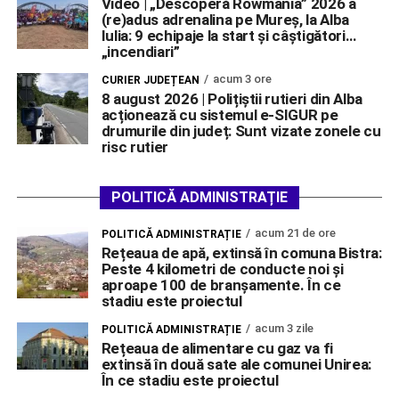
Video | „Descoperă Rowmania” 2026 a
(re)adus adrenalina pe Mureș, la Alba
Iulia: 9 echipaje la start și câștigători…
„incendiari”
acum 3 ore
CURIER JUDEȚEAN
8 august 2026 | Polițiștii rutieri din Alba
acționează cu sistemul e-SIGUR pe
drumurile din județ: Sunt vizate zonele cu
risc rutier
POLITICĂ ADMINISTRAȚIE
acum 21 de ore
POLITICĂ ADMINISTRAȚIE
Rețeaua de apă, extinsă în comuna Bistra:
Peste 4 kilometri de conducte noi și
aproape 100 de branșamente. În ce
stadiu este proiectul
acum 3 zile
POLITICĂ ADMINISTRAȚIE
Rețeaua de alimentare cu gaz va fi
extinsă în două sate ale comunei Unirea:
În ce stadiu este proiectul