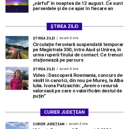
„vârful” în noaptea de 12 august. Ce sunt
perseidele și de ce apar în fiecare an
ȘTIREA ZILEI
acum 6 ore
ŞTIREA ZILEI
Circulație feroviară suspendată temporar
pe Magistrala 300, între Aiud și Unirea, în
urma ruperii firului de contact: Ce trenuri
staționează pe parcurs
acum 6 ore
ŞTIREA ZILEI
Video | Descoperă Rowmania, concurs de
vâslit în canotci, din nou pe Mureș, la Alba
Iulia. Ivona Patzaichin: „Avem o resursă
valoroasă pe care o valorificăm destul de
puțin”
CURIER JUDEȚEAN
acum 2 ore
CURIER JUDEȚEAN