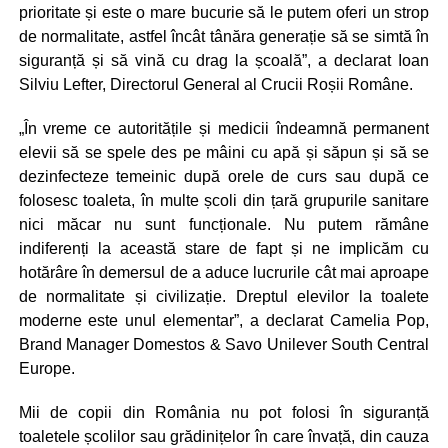
prioritate și este o mare bucurie să le putem oferi un strop
de normalitate, astfel încât tânăra generație să se simtă în
siguranță și să vină cu drag la școală”, a declarat Ioan
Silviu Lefter, Directorul General al Crucii Roșii Române.
„În vreme ce autoritățile și medicii îndeamnă permanent
elevii să se spele des pe mâini cu apă și săpun și să se
dezinfecteze temeinic după orele de curs sau după ce
folosesc toaleta, în multe școli din țară grupurile sanitare
nici măcar nu sunt funcționale. Nu putem rămâne
indiferenți la această stare de fapt și ne implicăm cu
hotărâre în demersul de a aduce lucrurile cât mai aproape
de normalitate și civilizație. Dreptul elevilor la toalete
moderne este unul elementar”, a declarat Camelia Pop,
Brand Manager Domestos & Savo Unilever South Central
Europe.
Mii de copii din România nu pot folosi în siguranță
toaletele școlilor sau grădinițelor în care învață, din cauza