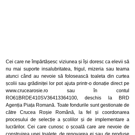
Cei care ne împărtășesc viziunea și își doresc ca elevii să
nu mai suporte insalubritatea, frigul, mizeria sau teama
atunci când au nevoie să folosească toaleta din curtea
școlii sau grădiniței lor pot ajuta printr-o donație direct pe
www.crucearosie.ro sau în contul
RO61BRDE410SV36413364100, deschis la BRD
Agenția Piața Romană. Toate fondurile sunt gestionate de
către Crucea Roșie Română, la fel și coordonarea
procesului de selecție a școlilor și de implementare a
lucrărilor. Cei care cunosc o școală care are nevoie de
construirea unei toalete, de renovarea ei sau de produse