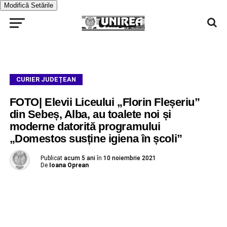
Modifică Setările
CURIER JUDEȚEAN
FOTO| Elevii Liceului „Florin Fleșeriu”
din Sebeș, Alba, au toalete noi și
moderne datorită programului
„Domestos susține igiena în școli”
Publicat
acum 5 ani
în
10 noiembrie 2021
De
Ioana Oprean