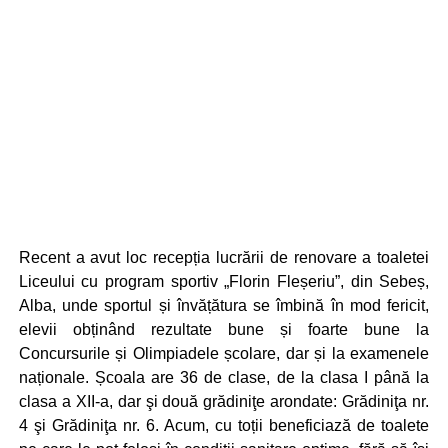
Recent a avut loc recepția lucrării de renovare a toaletei
Liceului cu program sportiv „Florin Fleșeriu”, din Sebeș,
Alba, unde sportul și învățătura se îmbină în mod fericit,
elevii obținând rezultate bune și foarte bune la
Concursurile și Olimpiadele școlare, dar și la examenele
naționale. Școala are 36 de clase, de la clasa I până la
clasa a XII-a, dar şi două grădiniţe arondate: Grădiniţa nr.
4 şi Grădiniţa nr. 6. Acum, cu toții beneficiază de toalete