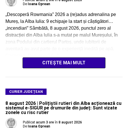
Publicat
acum 2 ore
în
8 august 2026
De
Ioana Oprean
„Descoperă Rowmania” 2026 a (re)adus adrenalina pe
Mureș, la Alba Iulia: 9 echipaje la start și câștigători…
„incendiari” Sâmbătă, 8 august 2026, punctul zero al
distracției din Alba Iulia s-a mutat pe malul Mureșului, în
zona Podului din cartierul Partoș, unde iubitorii de
aventură au avut parte de o experiență inedită pe apă.
Caravana „Descoperă […]
CITEȘTE MAI MULT
CURIER JUDEȚEAN
8 august 2026 | Polițiștii rutieri din Alba acționează cu
sistemul e-SIGUR pe drumurile din județ: Sunt vizate
zonele cu risc rutier
Publicat
acum 3 ore
în
8 august 2026
De
Ioana Oprean