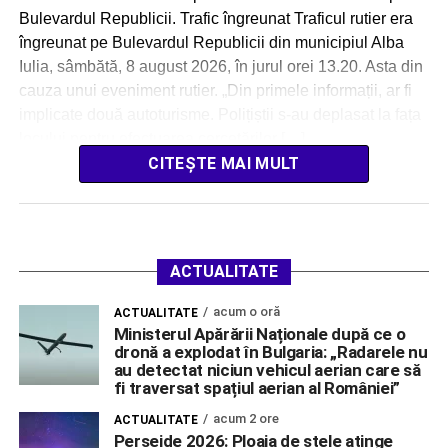
Bulevardul Republicii. Trafic îngreunat Traficul rutier era
îngreunat pe Bulevardul Republicii din municipiul Alba
Iulia, sâmbătă, 8 august 2026, în jurul orei 13.20. Asta din
cauza unui eveniment rutier. „Din primele informații, ar fi
implicate două autoturisme. Polițiștii s-au deplasat la fața
locului pentru efectuarea cercetărilor […]
CITEȘTE MAI MULT
ACTUALITATE
acum o oră
ACTUALITATE
Ministerul Apărării Naționale după ce o
dronă a explodat în Bulgaria: „Radarele nu
au detectat niciun vehicul aerian care să
fi traversat spațiul aerian al României”
acum 2 ore
ACTUALITATE
Perseide 2026: Ploaia de stele atinge