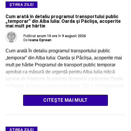
ŞTIREA ZILEI
Cum arată în detaliu programul transportului public
„temporar” din Alba Iulia: Oarda și Pâclișa, acoperite
mai mult pe hârtie
Publicat
acum 10 ore
în
9 august 2026
De
Ioana Oprean
Cum arată în detaliu programul transportului public
„temporar” din Alba Iulia: Oarda și Pâclișa, acoperite mai
mult pe hârtie Programul de transport public temporar
aprobat ca măsură de urgență pentru Alba Iulia ridică
semne de întrebare în privința deservirii cartierelor Oarda
și Partoș. În timp ce liniile principale 103 și 104 păstrează
un număr cât […]
CITEȘTE MAI MULT
ŞTIREA ZILEI