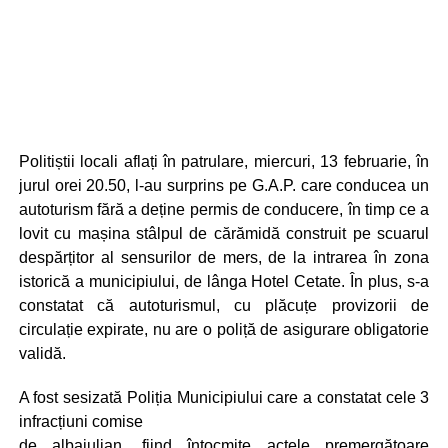
Politiștii locali aflați în patrulare, miercuri, 13 februarie, în
jurul orei 20.50, l-au surprins pe G.A.P. care conducea un
autoturism fără a deține permis de conducere, în timp ce a
lovit cu mașina stâlpul de cărămidă construit pe scuarul
despărțitor al sensurilor de mers, de la intrarea în zona
istorică a municipiului, de lânga Hotel Cetate. În plus, s-a
constatat că autoturismul, cu plăcuțe provizorii de
circulație expirate, nu are o poliță de asigurare obligatorie
validă.
A fost sesizată Poliția Municipiului care a constatat cele 3
infracțiuni comise
de albaiulian, fiind întocmite actele premergătoare