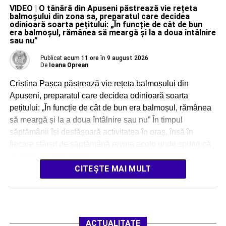
VIDEO | O tânără din Apuseni păstrează vie rețeta
balmoșului din zona sa, preparatul care decidea
odinioară soarta pețitului: „În funcție de cât de bun
era balmoșul, rămânea să meargă și la a doua întâlnire
sau nu”
Publicat
acum 11 ore
în
9 august 2026
De
Ioana Oprean
Cristina Pașca păstrează vie rețeta balmoșului din
Apuseni, preparatul care decidea odinioară soarta
pețitului: „În funcție de cât de bun era balmoșul, rămânea
să meargă și la a doua întâlnire sau nu” În timpul
săptămânii își desfășoară activitatea în oraș, însă în
fiecare sfârșit de săptămână revine acolo unde spune că
se simte cu adevărat […]
CITEȘTE MAI MULT
ACTUALITATE