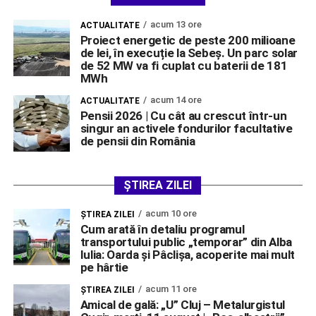
acum 13 ore
ACTUALITATE
Proiect energetic de peste 200 milioane
de lei, în execuție la Sebeș. Un parc solar
de 52 MW va fi cuplat cu baterii de 181
MWh
acum 14 ore
ACTUALITATE
Pensii 2026 | Cu cât au crescut într-un
singur an activele fondurilor facultative
de pensii din România
ȘTIREA ZILEI
acum 10 ore
ŞTIREA ZILEI
Cum arată în detaliu programul
transportului public „temporar” din Alba
Iulia: Oarda și Pâclișa, acoperite mai mult
pe hârtie
acum 11 ore
ŞTIREA ZILEI
Amical de gală: „U” Cluj – Metalurgistul