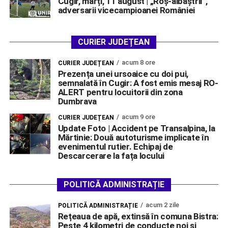
Cugir, marți, 11 august | „Roș-albaștrii”,
adversarii vicecampioanei României
CURIER JUDEȚEAN
acum 8 ore
CURIER JUDEȚEAN
Prezența unei ursoaice cu doi pui,
semnalată în Cugir: A fost emis mesaj RO-
ALERT pentru locuitorii din zona
Dumbrava
acum 9 ore
CURIER JUDEȚEAN
Update Foto | Accident pe Transalpina, la
Mărtinie: Două autoturisme implicate în
evenimentul rutier. Echipaj de
Descarcerare la fața locului
POLITICĂ ADMINISTRAȚIE
acum 2 zile
POLITICĂ ADMINISTRAȚIE
Rețeaua de apă, extinsă în comuna Bistra:
Peste 4 kilometri de conducte noi și