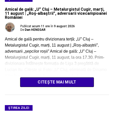
Amical de gală: „U” Cluj – Metalurgistul Cugir, marți,
11 august | „Roș-albaștrii”, adversarii vicecampioanei
României
Publicat
acum 11 ore
în
9 august 2026
De
Dan HENEGAR
Amical de gală pentru divizionara terță: „U” Cluj –
Metalurgistul Cugir, marți, 11 august | „Roș-albaștrii”,
adversarii „șepcilor roșii” Amical de gală: „U” Cluj –
Metalurgistul Cugir, marți, 11 august, la ora 17.30. Prim-
divizionara întâlnește formația de Liga 3 pregătită de
Lucian Itu. Citește și: Foto: „U” Cluj, eliminată de Dinamo
Kiev în preliminariile Europa League […]
CITEȘTE MAI MULT
ŞTIREA ZILEI