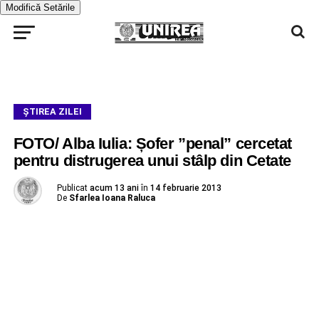
Modifică Setările
ŞTIREA ZILEI
FOTO/ Alba Iulia: Șofer ”penal” cercetat
pentru distrugerea unui stâlp din Cetate
Publicat
acum 13 ani
în
14 februarie 2013
De
Sfarlea Ioana Raluca