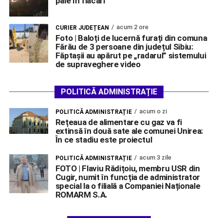
paie în flăcări
acum 2 ore
CURIER JUDEȚEAN
Foto | Baloți de lucernă furați din comuna
Fărău de 3 persoane din județul Sibiu:
Făptașii au apărut pe „radarul” sistemului
de supraveghere video
POLITICĂ ADMINISTRAȚIE
acum o zi
POLITICĂ ADMINISTRAȚIE
Rețeaua de alimentare cu gaz va fi
extinsă în două sate ale comunei Unirea:
În ce stadiu este proiectul
acum 3 zile
POLITICĂ ADMINISTRAȚIE
FOTO | Flaviu Rădițoiu, membru USR din
Cugir, numit în funcția de administrator
special la o filială a Companiei Naționale
ROMARM S.A.