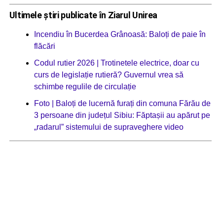
Ultimele știri publicate în Ziarul Unirea
Incendiu în Bucerdea Grânoasă: Baloți de paie în
flăcări
Codul rutier 2026 | Trotinetele electrice, doar cu
curs de legislație rutieră? Guvernul vrea să
schimbe regulile de circulație
Foto | Baloți de lucernă furați din comuna Fărău de
3 persoane din județul Sibiu: Făptașii au apărut pe
„radarul” sistemului de supraveghere video