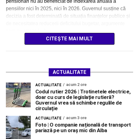
pensionari nu au beneficiat de indexarea anuală a
pensiilor nici în 2025, nici în 2026. Guvernul susține că
decizia a fost determinată de situația finanțelor publice și
de necesitatea reducerii deficitului bugetar, argumente
care au stat la […]
CITEȘTE MAI MULT
ACTUALITATE
acum 2 ore
ACTUALITATE
Codul rutier 2026 | Trotinetele electrice,
doar cu curs de legislație rutieră?
Guvernul vrea să schimbe regulile de
circulație
acum 3 ore
ACTUALITATE
Foto | O companie națională de transport
pariază pe un oraș mic din Alba