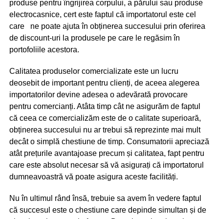
produse pentru îngrijirea corpului, a părului sau produse
electrocasnice, cert este faptul că importatorul este cel
care ne poate ajuta în obținerea succesului prin oferirea
de discount-uri la produsele pe care le regăsim în
portofoliile acestora.
Calitatea produselor comercializate este un lucru
deosebit de important pentru clienți, de aceea alegerea
importatorilor devine adesea o adevărată provocare
pentru comercianți. Atâta timp cât ne asigurăm de faptul
că ceea ce comercializăm este de o calitate superioară,
obținerea succesului nu ar trebui să reprezinte mai mult
decât o simplă chestiune de timp. Consumatorii apreciază
atât prețurile avantajoase precum și calitatea, fapt pentru
care este absolut necesar să vă asigurați că importatorul
dumneavoastră vă poate asigura aceste facilități.
Nu în ultimul rând însă, trebuie sa avem în vedere faptul
că succesul este o chestiune care depinde simultan și de