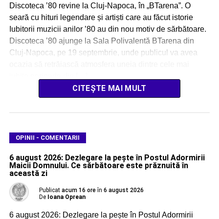
Discoteca ’80 revine la Cluj-Napoca, în „BTarena”. O
seară cu hituri legendare și artiști care au făcut istorie
Iubitorii muzicii anilor ’80 au din nou motiv de sărbătoare.
Discoteca ’80 ajunge la Sala Polivalentă BTarena din
Cluj-Napoca, pe 19 septembrie, unde publicul va avea
ocazia să retrăiască atmosfera uneia dintre cele mai
iubite perioade din […]
CITEȘTE MAI MULT
OPINII - COMENTARII
6 august 2026: Dezlegare la pește în Postul Adormirii
Maicii Domnului. Ce sărbătoare este prăznuită în
această zi
Publicat
acum 16 ore
în
6 august 2026
De
Ioana Oprean
6 august 2026: Dezlegare la pește în Postul Adormirii