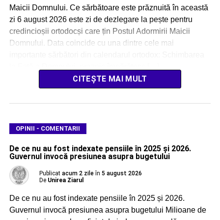
Maicii Domnului. Ce sărbătoare este prăznuită în această
zi 6 august 2026 este zi de dezlegare la pește pentru
credincioșii ortodocși care țin Postul Adormirii Maicii
Domnului. Data coincide cu una dintre cele mai
importante sărbători din calendarul ortodox: Schimbarea
la Față a Domnului, praznic împărătesc […]
CITEȘTE MAI MULT
OPINII - COMENTARII
De ce nu au fost indexate pensiile în 2025 și 2026.
Guvernul invocă presiunea asupra bugetului
Publicat
acum 2 zile
în
5 august 2026
De
Unirea Ziarul
De ce nu au fost indexate pensiile în 2025 și 2026.
Guvernul invocă presiunea asupra bugetului Milioane de