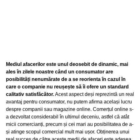
Mediul afacerilor este unul deosebit de dinamic, mai
ales în zilele noastre când un consumator are
posibilități nenumărate de a se reorienta în cazul în
care o companie nu reușește să îi ofere un standard
calitativ satisfăcător.
Acest aspect deși reprezintă un real
avantaj pentru consumator, nu putem afirma același lucru
despre companii sau magazine online. Comerțul online s-
a dezvoltat considerabil în ultimul deceniu, astfel că atât
micii comercianți, precum și cei mari au posibilitatea de a-
și atinge scopul comercial mult mai ușor. Obținerea unui
real succes de către aceste medii de afaceri este adesea