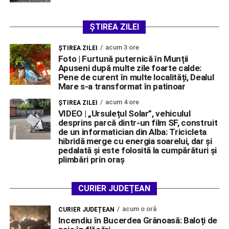
ȘTIREA ZILEI
acum 3 ore
ŞTIREA ZILEI
Foto | Furtună puternică în Munții
Apuseni după multe zile foarte calde:
Pene de curent în multe localități, Dealul
Mare s-a transformat în patinoar
acum 4 ore
ŞTIREA ZILEI
VIDEO | „Ursulețul Solar”, vehiculul
desprins parcă dintr-un film SF, construit
de un informatician din Alba: Tricicleta
hibridă merge cu energia soarelui, dar și
pedalată și este folosită la cumpărături și
plimbări prin oraș
CURIER JUDEȚEAN
acum o oră
CURIER JUDEȚEAN
Incendiu în Bucerdea Grânoasă: Baloți de