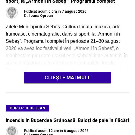
sport, la „Armonii în Sebeș”. Programul complet
Publicat
acum o oră
în
7 august 2026
De
Ioana Oprean
Zilele Municipiului Sebeș: Cultură locală, muzică, arte
frumoase, cinematografie, dans și sport, la „Armonii în
Sebeș”. Programul complet În perioada 21–30 august
2026 va avea loc festivalul verii „Armonii în Sebeș”, o
manifestare prin care orașul este sărbătorit de autorități în
strânsă legătură cu toate vârstele comunității locale.
Programul propus se adresează unor gusturi diverse, […]
CITEȘTE MAI MULT
CURIER JUDEȚEAN
Incendiu în Bucerdea Grânoasă: Baloți de paie în flăcări
Publicat
acum 12 ore
în
6 august 2026
De
Ioana Oprean