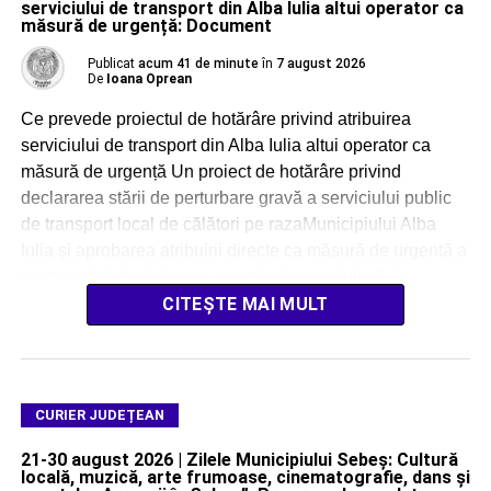
serviciului de transport din Alba Iulia altui operator ca
măsură de urgență: Document
Publicat
acum 41 de minute
în
7 august 2026
De
Ioana Oprean
Ce prevede proiectul de hotărâre privind atribuirea
serviciului de transport din Alba Iulia altui operator ca
măsură de urgență Un proiect de hotărâre privind
declararea stării de perturbare gravă a serviciului public
de transport local de călători pe razaMunicipiului Alba
Iulia și aprobarea atribuirii directe ca măsură de urgență a
contractului de delegare agestiunii serviciului […]
CITEȘTE MAI MULT
CURIER JUDEȚEAN
21-30 august 2026 | Zilele Municipiului Sebeș: Cultură
locală, muzică, arte frumoase, cinematografie, dans și