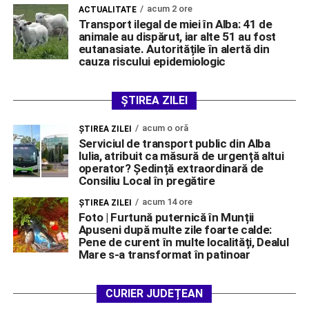
acum 2 ore
ACTUALITATE
Transport ilegal de miei în Alba: 41 de
animale au dispărut, iar alte 51 au fost
eutanasiate. Autoritățile în alertă din
cauza riscului epidemiologic
ȘTIREA ZILEI
acum o oră
ŞTIREA ZILEI
Serviciul de transport public din Alba
Iulia, atribuit ca măsură de urgență altui
operator? Ședință extraordinară de
Consiliu Local în pregătire
acum 14 ore
ŞTIREA ZILEI
Foto | Furtună puternică în Munții
Apuseni după multe zile foarte calde:
Pene de curent în multe localități, Dealul
Mare s-a transformat în patinoar
CURIER JUDEȚEAN