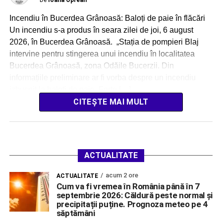
Incendiu în Bucerdea Grânoasă: Baloți de paie în flăcări
Un incendiu s-a produs în seara zilei de joi, 6 august
2026, în Bucerdea Grânoasă. „Stația de pompieri Blaj
intervine pentru stingerea unui incendiu în localitatea
Bucerdea Grânoasă, zona Odăile Bucerzii. Din
informațiile preliminare ar fi vorba despre un incendiu
izbucnit la baloți de paie. Forțe […]
CITEȘTE MAI MULT
ACTUALITATE
acum 2 ore
ACTUALITATE
Cum va fi vremea în România până în 7
septembrie 2026: Căldură peste normal și
precipitații puține. Prognoza meteo pe 4
săptămâni