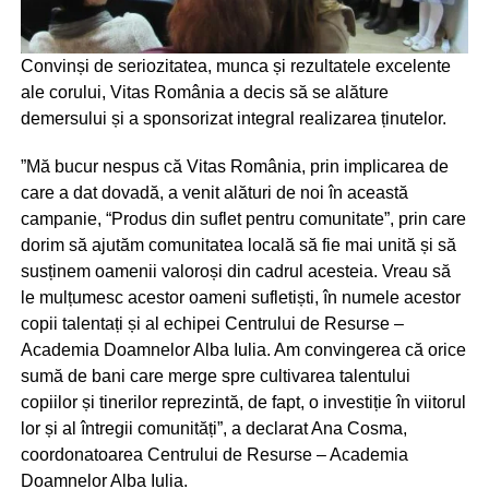
Convinși de seriozitatea, munca și rezultatele excelente
ale corului, Vitas România a decis să se alăture
demersului și a sponsorizat integral realizarea ținutelor.
”Mă bucur nespus că Vitas România, prin implicarea de
care a dat dovadă, a venit alături de noi în această
campanie, “Produs din suflet pentru comunitate”, prin care
dorim să ajutăm comunitatea locală să fie mai unită și să
susținem oamenii valoroși din cadrul acesteia. Vreau să
le mulțumesc acestor oameni sufletiști, în numele acestor
copii talentați și al echipei Centrului de Resurse –
Academia Doamnelor Alba Iulia. Am convingerea că orice
sumă de bani care merge spre cultivarea talentului
copiilor și tinerilor reprezintă, de fapt, o investiție în viitorul
lor și al întregii comunități”, a declarat Ana Cosma,
coordonatoarea Centrului de Resurse – Academia
Doamnelor Alba Iulia.