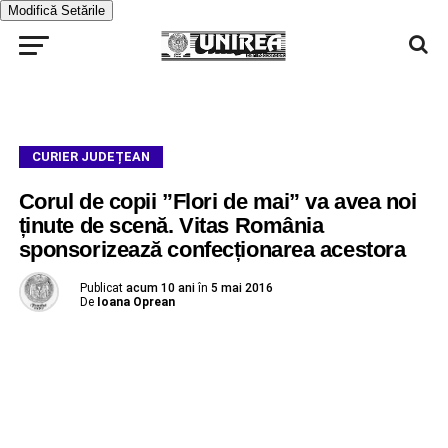
Modifică Setările
CURIER JUDEȚEAN
Corul de copii ”Flori de mai” va avea noi
ținute de scenă. Vitas România
sponsorizează confecționarea acestora
Publicat
acum 10 ani
în
5 mai 2016
De
Ioana Oprean