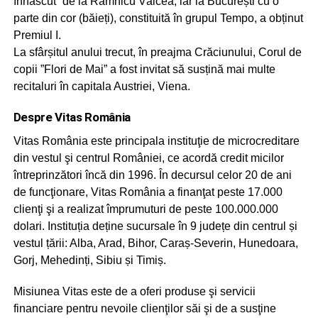
înnăscut” de la Râmnicu Vâlcea, iar la București cu o
parte din cor (băieți), constituită în grupul Tempo, a obținut
Premiul I.
La sfârșitul anului trecut, în preajma Crăciunului, Corul de
copii ”Flori de Mai” a fost invitat să susțină mai multe
recitaluri în capitala Austriei, Viena.
Despre Vitas România
Vitas România este principala instituţie de microcreditare
din vestul şi centrul României, ce acordă credit micilor
întreprinzători încă din 1996. În decursul celor 20 de ani
de funcţionare, Vitas România a finanţat peste 17.000
clienţi şi a realizat împrumuturi de peste 100.000.000
dolari. Instituția deține sucursale în 9 județe din centrul și
vestul țării: Alba, Arad, Bihor, Caraș-Severin, Hunedoara,
Gorj, Mehedinți, Sibiu și Timiș.
Misiunea Vitas este de a oferi produse şi servicii
financiare pentru nevoile clienţilor săi şi de a susţine