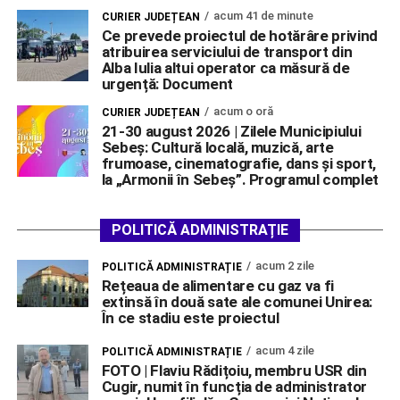
acum 41 de minute
CURIER JUDEȚEAN
Ce prevede proiectul de hotărâre privind
atribuirea serviciului de transport din
Alba Iulia altui operator ca măsură de
urgență: Document
acum o oră
CURIER JUDEȚEAN
21-30 august 2026 | Zilele Municipiului
Sebeș: Cultură locală, muzică, arte
frumoase, cinematografie, dans și sport,
la „Armonii în Sebeș”. Programul complet
POLITICĂ ADMINISTRAȚIE
acum 2 zile
POLITICĂ ADMINISTRAȚIE
Rețeaua de alimentare cu gaz va fi
extinsă în două sate ale comunei Unirea:
În ce stadiu este proiectul
acum 4 zile
POLITICĂ ADMINISTRAȚIE
FOTO | Flaviu Rădițoiu, membru USR din
Cugir, numit în funcția de administrator