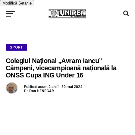
Modifică Setările
SPORT
Colegiul Național „Avram Iancu”
Câmpeni, vicecampioană națională la
ONSȘ Cupa ING Under 16
Publicat
acum 2 ani
în
30 mai 2024
De
Dan HENEGAR