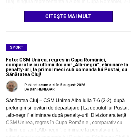
Blaj, singura reprezentantă a Albei în Cupa României, 2-1
cu […]
CITEȘTE MAI MULT
SPORT
Foto: CSM Unirea, regres în Cupa României,
comparativ cu ultimii doi ani! „Alb-negrii”, eliminare la
penalty-uri, la primul meci sub comanda lui Pustai, cu
Sănătatea Cluj!
Publicat
acum o zi
în
5 august 2026
De
Dan HENEGAR
Sănătatea Cluj – CSM Unirea Alba Iulia 7-6 (2-2), după
prelungiri și lovituri de departajare | La debutul lui Pustai,
„alb-negrii” eliminare după penalty-uri!! Divizionara terță
CSM Unirea, regres în Cupa României, comparativ cu
ultimii doi ani! „Alb-negrii”, eliminare la penalty-uri, la