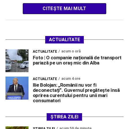
CITEȘTE MAI MULT
ACTUALITATE
acum o oră
ACTUALITATE
Foto | O companie națională de transport
pariază pe un oraș mic din Alba
acum 4 ore
ACTUALITATE
Ilie Bolojan: „Românii nu vor fi
deconectați”. Guvernul pregătește însă
oprirea curentului pentru unii mari
consumatori
ȘTIREA ZILEI
acum 59 de minute
ŞTIREA ZILEI