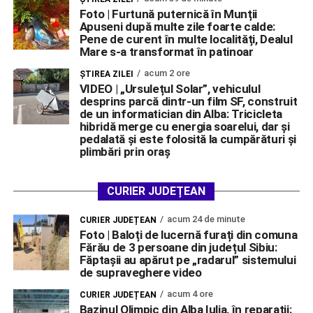
Foto | Furtună puternică în Munții
Apuseni după multe zile foarte calde:
Pene de curent în multe localități, Dealul
Mare s-a transformat în patinoar
acum 2 ore
ŞTIREA ZILEI
VIDEO | „Ursulețul Solar”, vehiculul
desprins parcă dintr-un film SF, construit
de un informatician din Alba: Tricicleta
hibridă merge cu energia soarelui, dar și
pedalată și este folosită la cumpărături și
plimbări prin oraș
CURIER JUDEȚEAN
acum 24 de minute
CURIER JUDEȚEAN
Foto | Baloți de lucernă furați din comuna
Fărău de 3 persoane din județul Sibiu:
Făptașii au apărut pe „radarul” sistemului
de supraveghere video
acum 4 ore
CURIER JUDEȚEAN
Bazinul Olimpic din Alba Iulia, în reparații: