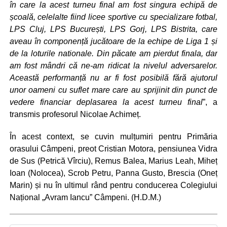
în care la acest turneu final am fost singura echipă de
școală, celelalte fiind licee sportive cu specializare fotbal,
LPS Cluj, LPS București, LPS Gorj, LPS Bistrita, care
aveau în componență jucătoare de la echipe de Liga 1 și
de la loturile nationale. Din păcate am pierdut finala, dar
am fost mândri că ne-am ridicat la nivelul adversarelor.
Această performanță nu ar fi fost posibilă fără ajutorul
unor oameni cu suflet mare care au sprijinit din punct de
vedere financiar deplasarea la acest turneu final
”, a
transmis profesorul Nicolae Achimeț.
În acest context, se cuvin mulțumiri pentru Primăria
orasului Câmpeni, preot Cristian Motora, pensiunea Vidra
de Sus (Petrică Vîrciu), Remus Balea, Marius Leah, Miheț
Ioan (Nolocea), Scrob Petru, Panna Gusto, Brescia (Oneț
Marin) și nu în ultimul rând pentru conducerea Colegiului
Național „Avram Iancu” Câmpeni. (H.D.M.)