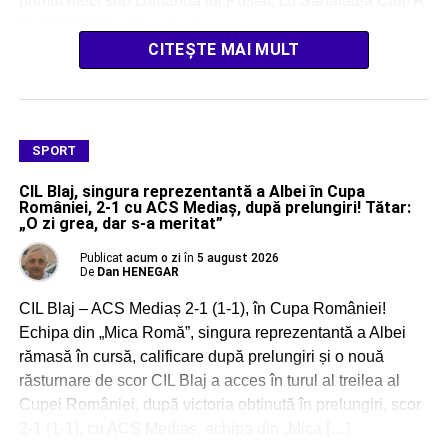
primul meci sub comanda lui Pustai, cu Sănătatea Cluj! A
fost Sănătatea Cluj – […]
CITEȘTE MAI MULT
SPORT
CIL Blaj, singura reprezentantă a Albei în Cupa
României, 2-1 cu ACS Mediaș, după prelungiri! Tătar:
„O zi grea, dar s-a meritat”
Publicat
acum o zi
în
5 august 2026
De
Dan HENEGAR
CIL Blaj – ACS Mediaș 2-1 (1-1), în Cupa României!
Echipa din „Mica Romă”, singura reprezentantă a Albei
rămasă în cursă, calificare după prelungiri și o nouă
răsturnare de scor CIL Blaj a acces în turul al treilea al
Cupei României, după victoria obținută în prelungiri, scor
2-1 (1-1), cu ACS Mediaș, echipa din „Mica […]