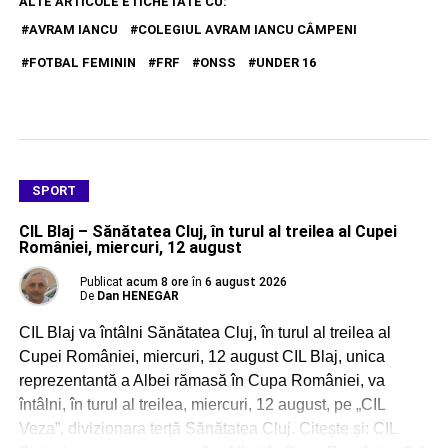
ALTE ARTICOLE ETICHETATE CU:
AVRAM IANCU
COLEGIUL AVRAM IANCU CÂMPENI
FOTBAL FEMININ
FRF
ONSS
UNDER 16
SPORT
CIL Blaj – Sănătatea Cluj, în turul al treilea al Cupei
României, miercuri, 12 august
Publicat
acum 8 ore
în
6 august 2026
De
Dan HENEGAR
CIL Blaj va întâlni Sănătatea Cluj, în turul al treilea al
Cupei României, miercuri, 12 august CIL Blaj, unica
reprezentantă a Albei rămasă în Cupa României, va
întâlni, în turul al treilea, miercuri, 12 august, pe „CIL
Veza”, divizionara terță Sănătatea Cluj. Citește și: CIL