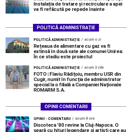
Instalația de tratare și recirculare a apei
va fi refăcută pe repede înainte
POLITICĂ ADMINISTRAȚIE
acum o zi
POLITICĂ ADMINISTRAȚIE
Rețeaua de alimentare cu gaz va fi
extinsă în două sate ale comunei Unirea:
În ce stadiu este proiectul
acum 3 zile
POLITICĂ ADMINISTRAȚIE
FOTO | Flaviu Rădițoiu, membru USR din
Cugir, numit în funcția de administrator
special la o filială a Companiei Naționale
ROMARM S.A.
OPINII COMENTARII
acum 8 ore
OPINII - COMENTARII
Discoteca ’80 revine la Cluj-Napoca. O
seară cu hituri legendare și artiști care au