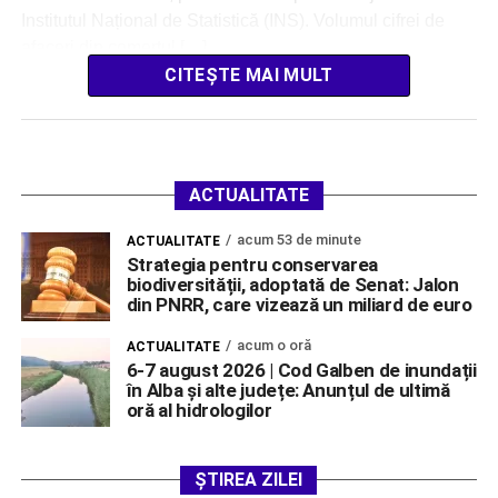
Institutul Național de Statistică (INS). Volumul cifrei de
afaceri din comerțul […]
CITEȘTE MAI MULT
ACTUALITATE
acum 53 de minute
ACTUALITATE
Strategia pentru conservarea
biodiversității, adoptată de Senat: Jalon
din PNRR, care vizează un miliard de euro
acum o oră
ACTUALITATE
6-7 august 2026 | Cod Galben de inundații
în Alba și alte județe: Anunțul de ultimă
oră al hidrologilor
ȘTIREA ZILEI