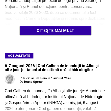
Senatul a adoptat joi proiectul de lege privind Strategia
Națională și Planul de acțiune pentru conservarea
biodiversității 2026-2030, după ce documentul a fost
modificat în Camera Deputaților și retrimis spre dezbatere
primei Camere sesizate. Strategia reprezintă un jalon din
[…]
CITEȘTE MAI MULT
ACTUALITATE
6-7 august 2026 | Cod Galben de inundații în Alba și
alte județe: Anunțul de ultimă oră al hidrologilor
Publicat
acum o oră
în
6 august 2026
De
Ioana Oprean
Cod Galben de inundații în Alba și alte județe: Anunțul de
ultimă oră al hidrologilor Institutul Național de Hidrologie
și Gospodărire a Apelor (INHGA) a emis, joi, 6 august
2026 o atenționare Cod galben de inundații, valabilă