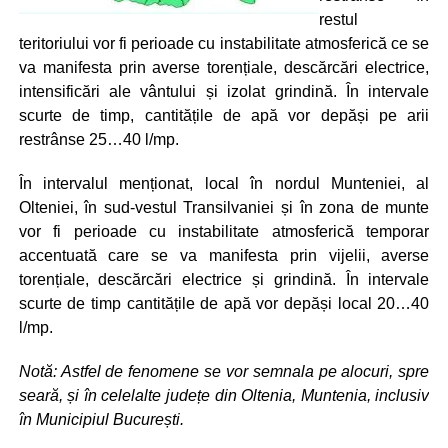
restul
teritoriului v
or fi perioade cu instabilitate atmosferică ce se
va manifesta prin averse torențiale, descărcări electrice,
intensificări ale vântului și izolat grindină. În intervale
scurte de timp, cantitățile de apă vor depăși pe arii
restrânse 25…40 l/mp.
În intervalul menționat, local în nordul Munteniei, al
Olteniei, în sud-vestul Transilvaniei și în zona de munte
vor fi perioade cu instabilitate atmosferică temporar
accentuată care se va manifesta prin vijelii, averse
torențiale, descărcări electrice și grindină. În intervale
scurte de timp cantitățile de apă vor depăși local 20…40
l/mp.
Notă: Astfel de fenomene se vor semnala pe alocuri, spre
seară, și în celelalte județe din Oltenia, Muntenia, inclusiv
în Municipiul București.