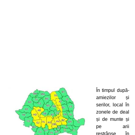
În timpul după-
amiezilor și
serilor, local
în
zonele de deal
și de munte și
pe arii
restrânse în