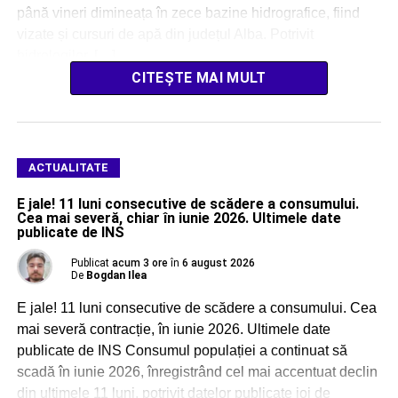
până vineri dimineața în zece bazine hidrografice, fiind
vizate și cursuri de apă din județul Alba. Potrivit
hidrologilor, […]
CITEȘTE MAI MULT
ACTUALITATE
E jale! 11 luni consecutive de scădere a consumului.
Cea mai severă, chiar în iunie 2026. Ultimele date
publicate de INS
Publicat
acum 3 ore
în
6 august 2026
De
Bogdan Ilea
E jale! 11 luni consecutive de scădere a consumului. Cea
mai severă contracție, în iunie 2026. Ultimele date
publicate de INS Consumul populației a continuat să
scadă în iunie 2026, înregistrând cel mai accentuat declin
din ultimele 11 luni, potrivit datelor publicate joi de