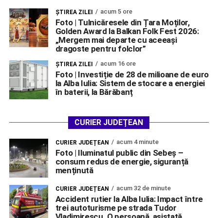
acum 5 ore
ŞTIREA ZILEI
Foto | Tulnicăresele din Țara Moților,
Golden Award la Balkan Folk Fest 2026:
„Mergem mai departe cu aceeași
dragoste pentru folclor”
acum 16 ore
ŞTIREA ZILEI
Foto | Investiție de 28 de milioane de euro
la Alba Iulia: Sistem de stocare a energiei
în baterii, la Bărăbanț
CURIER JUDEȚEAN
acum 4 minute
CURIER JUDEȚEAN
Foto | Iluminatul public din Sebeș –
consum redus de energie, siguranță
menținută
acum 32 de minute
CURIER JUDEȚEAN
Accident rutier la Alba Iulia: Impact între
trei autoturisme pe strada Tudor
Vladimirescu. O persoană, asistată