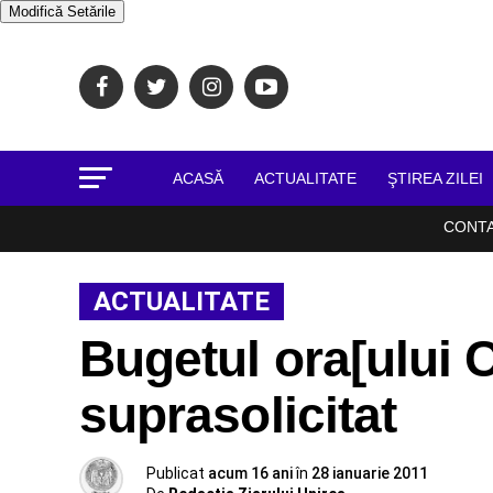
Modifică Setările
ACASĂ
ACTUALITATE
ŞTIREA ZILEI
CONT
ACTUALITATE
Bugetul ora[ului 
suprasolicitat
Publicat
acum 16 ani
în
28 ianuarie 2011