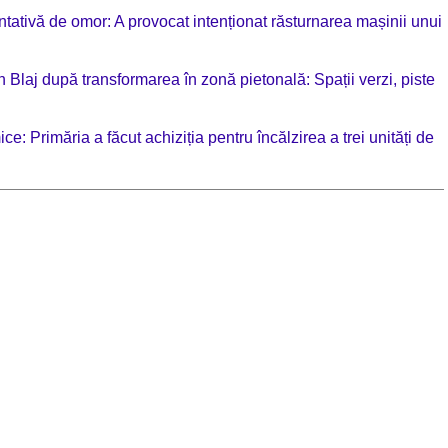
tativă de omor: A provocat intenționat răsturnarea mașinii unui
 Blaj după transformarea în zonă pietonală: Spații verzi, piste
ice: Primăria a făcut achiziția pentru încălzirea a trei unități de