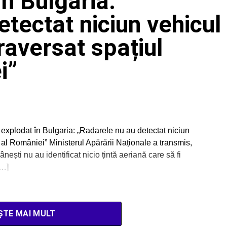
n Bulgaria:
tectat niciun vehicul
traversat spațiul
i”
 explodat în Bulgaria: „Radarele nu au detectat niciun
n al României” Ministerul Apărării Naționale a transmis,
ști nu au identificat nicio țintă aeriană care să fi
[…]
ȘTE MAI MULT