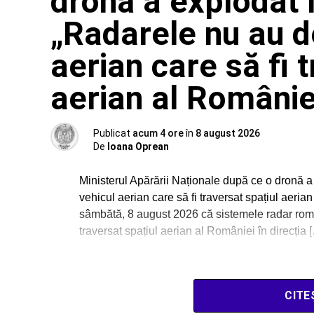
dronă a explodat î
„Radarele nu au de
aerian care să fi 
aerian al Românie
Publicat
acum 4 ore
în
8 august 2026
De
Ioana Oprean
Ministerul Apărării Naționale după ce o dronă a
vehicul aerian care să fi traversat spațiul aeria
sâmbătă, 8 august 2026 că sistemele radar române
traversat spațiul aerian al României în direcția 
CITE