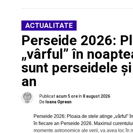
ACTUALITATE
Perseide 2026: Pl
„vârful” în noapt
sunt perseidele și
an
Publicat
acum 5 ore
în
8 august 2026
De
Ioana Oprean
Perseide 2026: Ploaia de stele atinge „vârful” 
în fiecare an Perseide 2026. Maximul curentului
momente astronomice ale verii, va avea loc în 