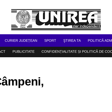
CURIER JUDEȚEAN
SPORT
ŞTIREA TA
POLITICĂ ADM
ACT
PUBLICITATE
CONFIDENȚIALITATE ȘI POLITICĂ DE CO
Câmpeni,