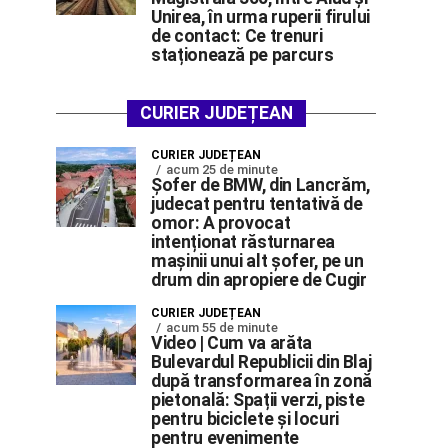
Unirea, în urma ruperii firului
de contact: Ce trenuri
staționează pe parcurs
CURIER JUDEȚEAN
CURIER JUDEȚEAN
acum 25 de minute
Șofer de BMW, din Lancrăm,
judecat pentru tentativă de
omor: A provocat
intenționat răsturnarea
mașinii unui alt șofer, pe un
drum din apropiere de Cugir
CURIER JUDEȚEAN
acum 55 de minute
Video | Cum va arăta
Bulevardul Republicii din Blaj
după transformarea în zonă
pietonală: Spații verzi, piste
pentru biciclete și locuri
pentru evenimente