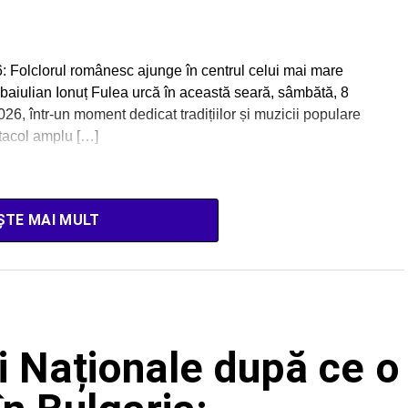
 Folclorul românesc ajunge în centrul celui mai mare
albaiulian Ionuț Fulea urcă în această seară, sâmbătă, 8
, într-un moment dedicat tradițiilor și muzicii populare
ctacol amplu […]
ȘTE MAI MULT
ii Naționale după ce o