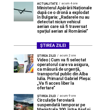
acum 4 ore
ACTUALITATE
Ministerul Apărării Naționale
după ce o dronă a explodat
în Bulgaria: „Radarele nu au
detectat niciun vehicul
aerian care să fi traversat
spațiul aerian al României”
ȘTIREA ZILEI
acum 2 ore
ŞTIREA ZILEI
Video | Cum va fi selectat
operatorul care va asigura,
ca măsură de urgență,
transportul public din Alba
Iulia. Primarul Gabriel Pleșa:
„Va fi acces liber la
ofertare”
acum 9 ore
ŞTIREA ZILEI
Circulație feroviară
suspendată temporar pe
Magistrala 300, între Aiud și