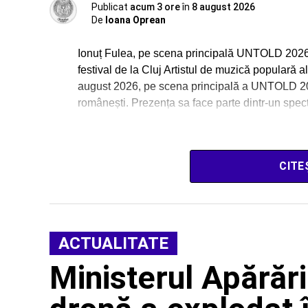
Publicat
acum 3 ore
în
8 august 2026
De
Ioana Oprean
Ionuț Fulea, pe scena principală UNTOLD 2026:
festival de la Cluj Artistul de muzică populară 
august 2026, pe scena principală a UNTOLD 2026
românești. Prezența sa face parte dintr-un spe
CITE
ACTUALITATE
Ministerul Apărăr