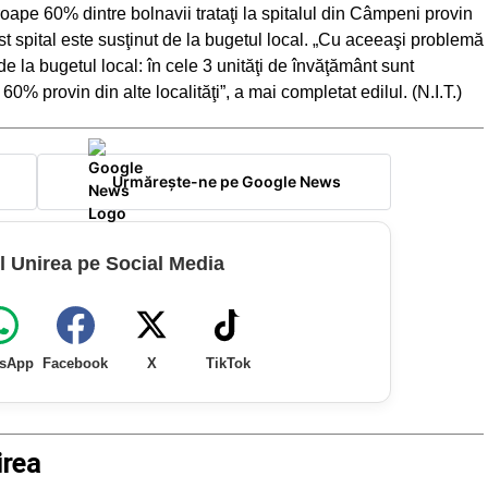
ape 60% dintre bolnavii trataţi la spitalul din Câmpeni provin
cest spital este susţinut de la bugetul local. „Cu aceeaşi problemă
de la bugetul local: în cele 3 unităţi de învăţământ sunt
60% provin din alte localităţi”, a mai completat edilul. (N.I.T.)
Urmărește-ne pe Google News
l Unirea pe Social Media
sApp
Facebook
X
TikTok
irea