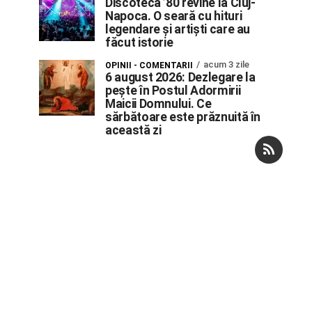
Discoteca ’80 revine la Cluj-
Napoca. O seară cu hituri
legendare și artiști care au
făcut istorie
acum 3 zile
OPINII - COMENTARII
6 august 2026: Dezlegare la
pește în Postul Adormirii
Maicii Domnului. Ce
sărbătoare este prăznuită în
această zi