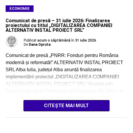
ECONOMIE
Comunicat de presă – 31 iulie 2026: Finalizarea
proiectului cu titlul „DIGITALIZAREA COMPANIEI
ALTERNATIV INSTAL PROIECT SRL”
Publicat
acum o săptămână
în
31 iulie 2026
De
Dana Opruta
Comunicat de presă „PNRR: Fonduri pentru România
modernă și reformată!” ALTERNATIV INSTAL PROIECT
SRL Alba Iulia, județul Alba anunță finalizarea
implementării proiectul „DIGITALIZAREA COMPANIEI
ALTERNATIV INSTAL PROIECT SRL” finanțat prin
Planul Național de Redresare și Reziliență, PILONUL III –
Creștere inteligentă, sustenabilă și favorabilă incluziunii,
inclusiv coeziune economică, locuri de muncă,
CITEȘTE MAI MULT
productivitate, competitivitate, cercetare, dezvoltare […]