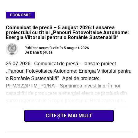
ECONOMIE
Comunicat de presă – 5 august 2026: Lansarea
proiectului cu titlul „Panouri Fotovoltaice Autonome:
Energia Viitorului pentru o Românie Sustenabilă”
Publicat
acum 3 zile
în
5 august 2026
De
Dana Opruta
25.07.2026 Comunicat de presă – lansare proiect
„Panouri Fotovoltaice Autonome: Energia Viitorului pentru
o Românie Sustenabilă” Apel de proiecte:
PFM/322/PFM_P1/NA – Sprijinirea investițiilor în noi
capacități de producere a energiei electrice produsă din
surse regenerabile Scopul proiectului: Realizarea unei
capacități noi de producere a energiei electrice din surse
regenerabile solare, cu o […]
CITEȘTE MAI MULT