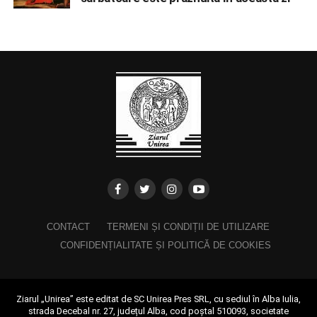
CONTACT
TERMENI ȘI CONDIȚII DE UTILIZARE
CONFIDENȚIALITATE ȘI POLITICĂ DE COOKIES
Ziarul „Unirea” este editat de SC Unirea Pres SRL, cu sediul în Alba Iulia,
strada Decebal nr. 27, județul Alba, cod poștal 510093, societate