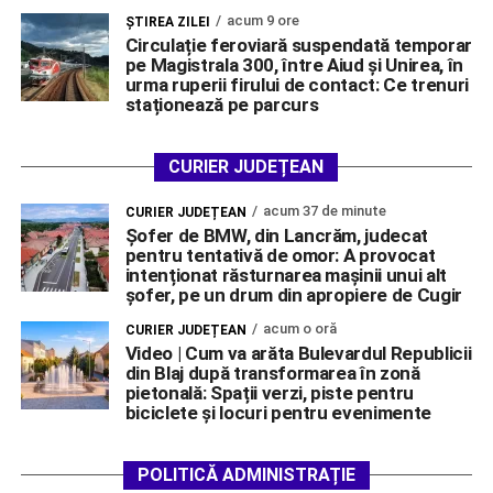
acum 9 ore
ŞTIREA ZILEI
Circulație feroviară suspendată temporar
pe Magistrala 300, între Aiud și Unirea, în
urma ruperii firului de contact: Ce trenuri
staționează pe parcurs
CURIER JUDEȚEAN
acum 37 de minute
CURIER JUDEȚEAN
Șofer de BMW, din Lancrăm, judecat
pentru tentativă de omor: A provocat
intenționat răsturnarea mașinii unui alt
șofer, pe un drum din apropiere de Cugir
acum o oră
CURIER JUDEȚEAN
Video | Cum va arăta Bulevardul Republicii
din Blaj după transformarea în zonă
pietonală: Spații verzi, piste pentru
biciclete și locuri pentru evenimente
POLITICĂ ADMINISTRAȚIE