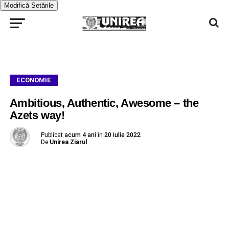
Modifică Setările
ECONOMIE
Ambitious, Authentic, Awesome – the
Azets way!
Publicat
acum 4 ani
în
20 iulie 2022
De
Unirea Ziarul