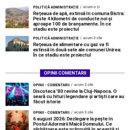
acum o zi
POLITICĂ ADMINISTRAȚIE
Rețeaua de apă, extinsă în comuna Bistra:
Peste 4 kilometri de conducte noi și
aproape 100 de branșamente. În ce
stadiu este proiectul
acum 3 zile
POLITICĂ ADMINISTRAȚIE
Rețeaua de alimentare cu gaz va fi
extinsă în două sate ale comunei Unirea:
În ce stadiu este proiectul
OPINII COMENTARII
acum 2 zile
OPINII - COMENTARII
Discoteca ’80 revine la Cluj-Napoca. O
seară cu hituri legendare și artiști care au
făcut istorie
acum 3 zile
OPINII - COMENTARII
6 august 2026: Dezlegare la pește în
Postul Adormirii Maicii Domnului. Ce
sărbătoare este prăznuită în această zi