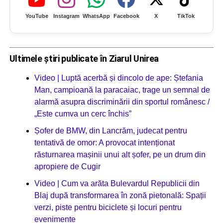
YouTube
Instagram
WhatsApp
Facebook
X
TikTok
Ultimele știri publicate în Ziarul Unirea
Video | Luptă acerbă și dincolo de ape: Ștefania
Man, campioană la paracaiac, trage un semnal de
alarmă asupra discriminării din sportul românesc /
„Este cumva un cerc închis”
Șofer de BMW, din Lancrăm, judecat pentru
tentativă de omor: A provocat intenționat
răsturnarea mașinii unui alt șofer, pe un drum din
apropiere de Cugir
Video | Cum va arăta Bulevardul Republicii din
Blaj după transformarea în zonă pietonală: Spații
verzi, piste pentru biciclete și locuri pentru
evenimente