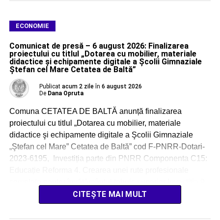
ECONOMIE
Comunicat de presă – 6 august 2026: Finalizarea
proiectului cu titlul „Dotarea cu mobilier, materiale
didactice şi echipamente digitale a Şcolii Gimnaziale
Ştefan cel Mare Cetatea de Baltă”
Publicat
acum 2 zile
în
6 august 2026
De
Dana Opruta
Comuna CETATEA DE BALTĂ anunță finalizarea
proiectului cu titlul „Dotarea cu mobilier, materiale
didactice şi echipamente digitale a Şcolii Gimnaziale
„Ştefan cel Mare” Cetatea de Baltă” cod F-PNRR-Dotari-
2023-6195, Investiția parte din PNRR Componenta C15:
Educație Reforma 4. Crearea unei rute profesionale
complete pentru învățământul tehnic superior Investiția 9.
Asigurarea echipamentelor și a resurselor tehnologice
CITEȘTE MAI MULT
digitale pentru unitățile de […]