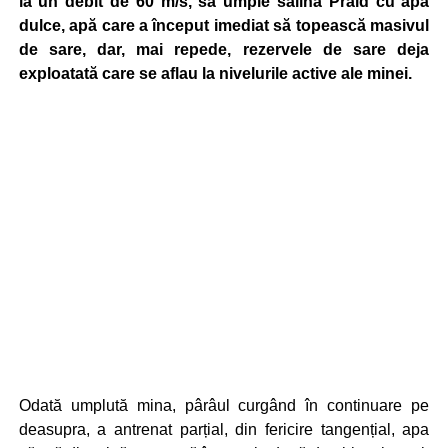
la un debit de 60 m/s, să umple salina Praid cu apă
dulce, apă care a început imediat să topească masivul
de sare, dar, mai repede, rezervele de sare deja
exploatată care se aflau la nivelurile active ale minei.
Odată umplută mina, pârâul curgând în continuare pe
deasupra, a antrenat parțial, din fericire tangențial, apa