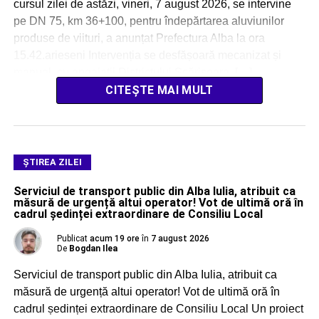
cursul zilei de astăzi, vineri, 7 august 2026, se intervine
pe DN 75, km 36+100, pentru îndepărtarea aluviunilor
produse de viituri, a anunțat Prefectura Alba la ora
15.42.arieseni Intervenția se desfășoară mecanizat și
manual, cu angajații Districtului Scărișoara, […]
CITEȘTE MAI MULT
ŞTIREA ZILEI
Serviciul de transport public din Alba Iulia, atribuit ca
măsură de urgență altui operator! Vot de ultimă oră în
cadrul ședinței extraordinare de Consiliu Local
Publicat
acum 19 ore
în
7 august 2026
De
Bogdan Ilea
Serviciul de transport public din Alba Iulia, atribuit ca
măsură de urgență altui operator! Vot de ultimă oră în
cadrul ședinței extraordinare de Consiliu Local Un proiect