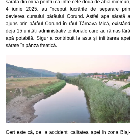
sărată din mină pentru că între cele două de abia miercuri,
4 iunie 2025, au început lucrările de separare prin
devierea cursului pârâului Corund. Astfel apa sărată a
ajuns prin pârâul Corund în râul Târnava Mică, existând
deja 15 unități administrativ teritoriale care au rămas fără
apă potabilă. Sigur a contribuit la asta și infiltrarea apei
sărate în pânza freatică.
Cert este că, de la accident, calitatea apei în zona Blaj-