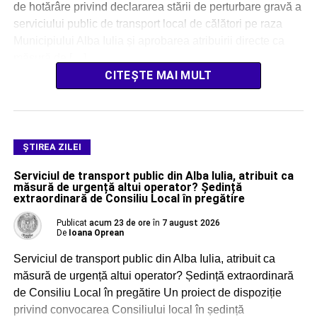
de hotărâre privind declararea stării de perturbare gravă a
serviciului public de transport local de călători pe raza
Municipiului Alba Iulia și aprobarea atribuirii directe ca
măsură de […]
CITEȘTE MAI MULT
ŞTIREA ZILEI
Serviciul de transport public din Alba Iulia, atribuit ca
măsură de urgență altui operator? Ședință
extraordinară de Consiliu Local în pregătire
Publicat
acum 23 de ore
în
7 august 2026
De
Ioana Oprean
Serviciul de transport public din Alba Iulia, atribuit ca
măsură de urgență altui operator? Ședință extraordinară
de Consiliu Local în pregătire Un proiect de dispoziție
privind convocarea Consiliului local în ședință