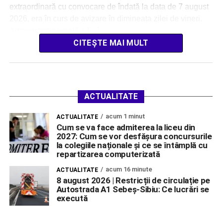
extraordinară cu convocare de îndată la data de 7 august
2026, era în curs de avizare în dimineața zilei de vineri.
Administrația locală a […]
CITEȘTE MAI MULT
ACTUALITATE
acum 1 minut
ACTUALITATE
Cum se va face admiterea la liceu din
2027: Cum se vor desfășura concursurile
la colegiile naționale și ce se întâmplă cu
repartizarea computerizată
acum 16 minute
ACTUALITATE
8 august 2026 | Restricții de circulație pe
Autostrada A1 Sebeș-Sibiu: Ce lucrări se
execută