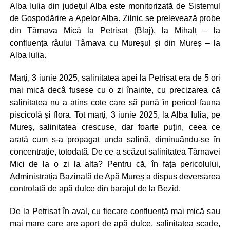
Alba Iulia din județul Alba este monitorizată de Sistemul
de Gospodărire a Apelor Alba. Zilnic se prelevează probe
din Târnava Mică la Petrisat (Blaj), la Mihalț – la
confluența râului Târnava cu Mureșul și din Mureș – la
Alba Iulia.
Marți, 3 iunie 2025, salinitatea apei la Petrisat era de 5 ori
mai mică decâ fusese cu o zi înainte, cu precizarea că
salinitatea nu a atins cote care să pună în pericol fauna
piscicolă și flora. Tot marți, 3 iunie 2025, la Alba Iulia, pe
Mureș, salinitatea crescuse, dar foarte puțin, ceea ce
arată cum s-a propagat unda salină, diminuându-se în
concentrație, totodată. De ce a scăzut salinitatea Târnavei
Mici de la o zi la alta? Pentru că, în fața pericolului,
Administrația Bazinală de Apă Mureș a dispus deversarea
controlată de apă dulce din barajul de la Bezid.
De la Petrisat în aval, cu fiecare confluență mai mică sau
mai mare care are aport de apă dulce, salinitatea scade,