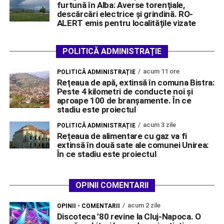
furtună în Alba: Averse torențiale,
descărcări electrice și grindină. RO-
ALERT emis pentru localitățile vizate
POLITICĂ ADMINISTRAȚIE
acum 11 ore
POLITICĂ ADMINISTRAȚIE
Rețeaua de apă, extinsă în comuna Bistra:
Peste 4 kilometri de conducte noi și
aproape 100 de branșamente. În ce
stadiu este proiectul
acum 3 zile
POLITICĂ ADMINISTRAȚIE
Rețeaua de alimentare cu gaz va fi
extinsă în două sate ale comunei Unirea:
În ce stadiu este proiectul
OPINII COMENTARII
acum 2 zile
OPINII - COMENTARII
Discoteca ’80 revine la Cluj-Napoca. O