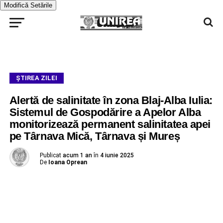
Modifică Setările
ŞTIREA ZILEI
Alertă de salinitate în zona Blaj-Alba Iulia:
Sistemul de Gospodărire a Apelor Alba
monitorizează permanent salinitatea apei
pe Târnava Mică, Târnava și Mureș
Publicat
acum 1 an
în
4 iunie 2025
De
Ioana Oprean