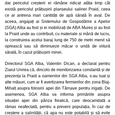
dar pericolul creșterii ei rămâne ridicat atâta timp cât
există pericolul prăbușirii planșeului salinei Praid, ceea
ce ar antrena mari cantități de apă sărată în aval. De
aceea, angajați ai Sistemului de Gospodărire a Apelor
(SGA) Alba au fost și ei mobilizați de ABA Mureș și au fost
la Praid unde au contribuit, cu materiale și mână de lucru,
la construirea acelui baraj lung de 750 de metri menit să
oprească sau să diminueze măcar o undă de viitură
sărată, în cazul prăbușirii minei.
Directorul SGA Alba, Valentin Dican, a declarat pentru
Ziarul Unirea că, dincolo de monitorizarea constantă și de
prezența la Praid a oamenilor din SGA Alba, s-au luat și
alte măsuri, cum ar fi avertizarea fermierilor din zona Blaj-
Mihalț asupra folosirii apei din Târnave pentru irigații. De
asemenea, SGA Alba va informa primăriile asupra
situației apei din pânza freatică, care deocamdată a
rămas neafectată, pentru a preveni populația, în caz de
creștere a salinității, că apa nu este potabilă și să evite