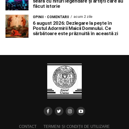
seară cu hituri legendare și artiști care au
făcut istorie
acum 2 zile
OPINII - COMENTARII
6 august 2026: Dezlegare la pește în
Postul Adormirii Maicii Domnului. Ce
sărbătoare este prăznuită în această zi
CONTACT
TERMENI ȘI CONDIȚII DE UTILIZARE