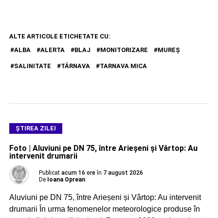
ALTE ARTICOLE ETICHETATE CU:
ALBA
ALERTA
BLAJ
MONITORIZARE
MUREŞ
SALINITATE
TÂRNAVA
TARNAVA MICA
ŞTIREA ZILEI
Foto | Aluviuni pe DN 75, între Arieșeni și Vârtop: Au
intervenit drumarii
Publicat
acum 16 ore
în
7 august 2026
De
Ioana Oprean
Aluviuni pe DN 75, între Arieșeni și Vârtop: Au intervenit
drumarii În urma fenomenelor meteorologice produse în