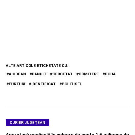
ALTE ARTICOLE ETICHETATE CU:
AIUDEAN
BANUIT
CERCETAT
COMITERE
DOUĂ
FURTURI
IDENTIFICAT
POLITISTI
CURIER JUDEȚEAN
Aparatură medicală în valoare de peste 1,5 milioane de