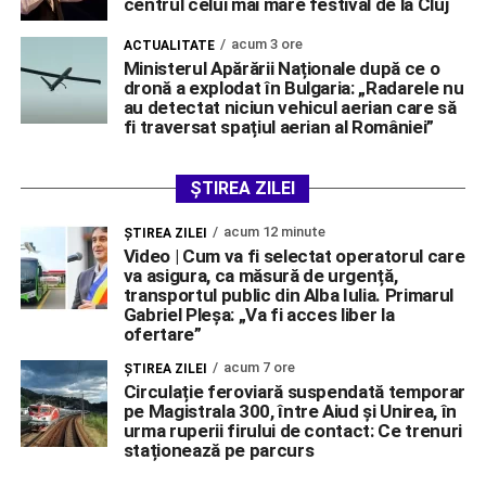
centrul celui mai mare festival de la Cluj
acum 3 ore
ACTUALITATE
Ministerul Apărării Naționale după ce o
dronă a explodat în Bulgaria: „Radarele nu
au detectat niciun vehicul aerian care să
fi traversat spațiul aerian al României”
ȘTIREA ZILEI
acum 12 minute
ŞTIREA ZILEI
Video | Cum va fi selectat operatorul care
va asigura, ca măsură de urgență,
transportul public din Alba Iulia. Primarul
Gabriel Pleșa: „Va fi acces liber la
ofertare”
acum 7 ore
ŞTIREA ZILEI
Circulație feroviară suspendată temporar
pe Magistrala 300, între Aiud și Unirea, în
urma ruperii firului de contact: Ce trenuri
staționează pe parcurs