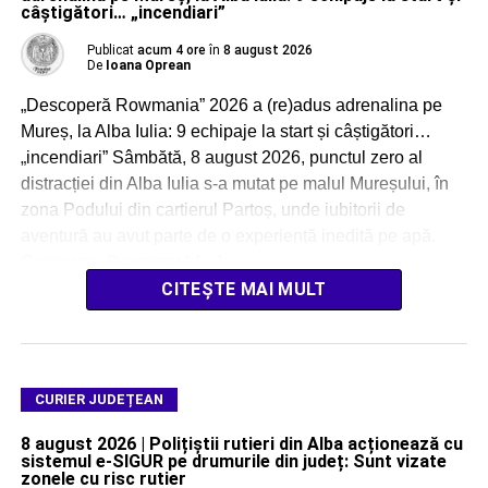
câștigători… „incendiari”
Publicat
acum 4 ore
în
8 august 2026
De
Ioana Oprean
„Descoperă Rowmania” 2026 a (re)adus adrenalina pe
Mureș, la Alba Iulia: 9 echipaje la start și câștigători…
„incendiari” Sâmbătă, 8 august 2026, punctul zero al
distracției din Alba Iulia s-a mutat pe malul Mureșului, în
zona Podului din cartierul Partoș, unde iubitorii de
aventură au avut parte de o experiență inedită pe apă.
Caravana „Descoperă […]
CITEȘTE MAI MULT
CURIER JUDEȚEAN
8 august 2026 | Polițiștii rutieri din Alba acționează cu
sistemul e-SIGUR pe drumurile din județ: Sunt vizate
zonele cu risc rutier