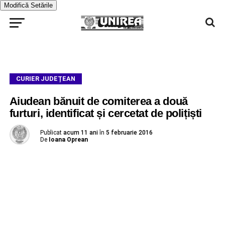
Modifică Setările
CURIER JUDEȚEAN
Aiudean bănuit de comiterea a două
furturi, identificat și cercetat de polițiști
Publicat
acum 11 ani
în
5 februarie 2016
De
Ioana Oprean