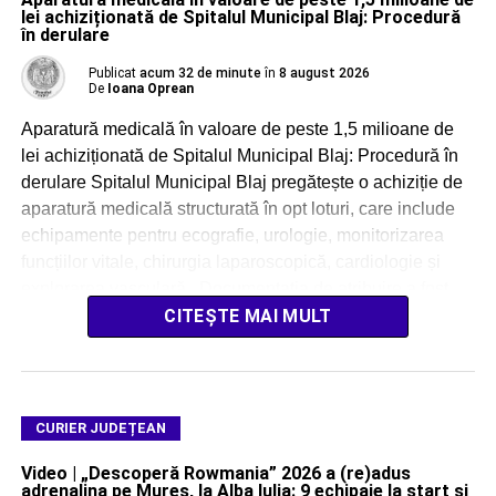
lei achiziționată de Spitalul Municipal Blaj: Procedură
în derulare
Publicat
acum 32 de minute
în
8 august 2026
De
Ioana Oprean
Aparatură medicală în valoare de peste 1,5 milioane de
lei achiziționată de Spitalul Municipal Blaj: Procedură în
derulare Spitalul Municipal Blaj pregătește o achiziție de
aparatură medicală structurată în opt loturi, care include
echipamente pentru ecografie, urologie, monitorizarea
funcțiilor vitale, chirurgia laparoscopică, cardiologie și
explorarea vasculară. Documentația de atribuire a fost
întocmită de Spitalul Municipal […]
CITEȘTE MAI MULT
CURIER JUDEȚEAN
Video | „Descoperă Rowmania” 2026 a (re)adus
adrenalina pe Mureș, la Alba Iulia: 9 echipaje la start și