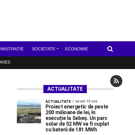
INISTRAȚIE
SOCIETATE
ECONOMIE
OKIES
ACTUALITATE
acum 13 ore
ACTUALITATE
Proiect energetic de peste
200 milioane de lei, în
execuție la Sebeș. Un parc
solar de 52 MW va fi cuplat
cu baterii de 181 MWh