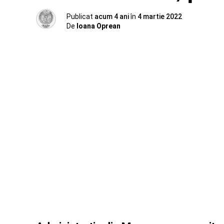
Publicat
acum 4 ani
în
4 martie 2022
De
Ioana Oprean