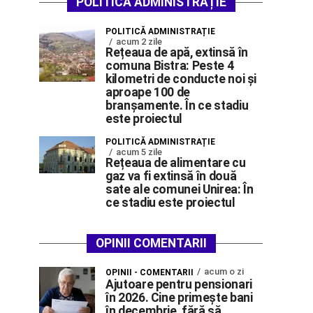
POLITICĂ ADMINISTRAȚIE
POLITICĂ ADMINISTRAȚIE
acum 2 zile
Rețeaua de apă, extinsă în
comuna Bistra: Peste 4
kilometri de conducte noi și
aproape 100 de
branșamente. În ce stadiu
este proiectul
POLITICĂ ADMINISTRAȚIE
acum 5 zile
Rețeaua de alimentare cu
gaz va fi extinsă în două
sate ale comunei Unirea: În
ce stadiu este proiectul
OPINII COMENTARII
acum o zi
OPINII - COMENTARII
Ajutoare pentru pensionari
în 2026. Cine primește bani
în decembrie, fără să