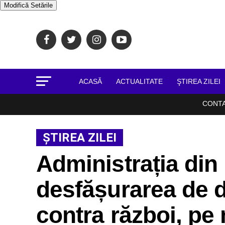
Modifică Setările
ACASĂ
ACTUALITATE
ŞTIREA ZILEI
CONT
ŞTIREA ZILEI
Administrația di
desfășurarea de d
contra război, pe