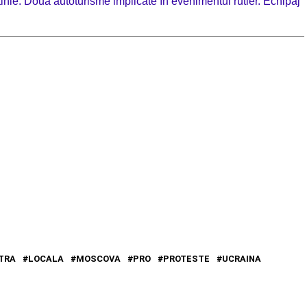
inie: Două autoturisme implicate în evenimentul rutier. Echipaj
TRA
LOCALA
MOSCOVA
PRO
PROTESTE
UCRAINA