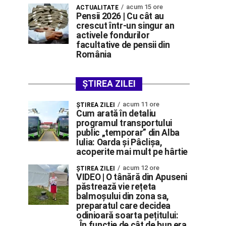
acum 15 ore
ACTUALITATE
Pensii 2026 | Cu cât au
crescut într-un singur an
activele fondurilor
facultative de pensii din
România
ȘTIREA ZILEI
acum 11 ore
ŞTIREA ZILEI
Cum arată în detaliu
programul transportului
public „temporar” din Alba
Iulia: Oarda și Pâclișa,
acoperite mai mult pe hârtie
acum 12 ore
ŞTIREA ZILEI
VIDEO | O tânără din Apuseni
păstrează vie rețeta
balmoșului din zona sa,
preparatul care decidea
odinioară soarta pețitului:
„În funcție de cât de bun era