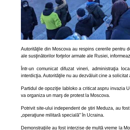
Autorităţile din Moscova au respins cererile pentru de
ale susţinătorilor forţelor armate ale Rusiei, informea
Într-un comunicat difuzat vineri, administraţia l
interdicţia. Autorităţile nu au dezvăluit cine a solicita
Partidul de opoziţie Iabloko a criticat aspru invazia 
va organiza un marş de protest la Moscova.
Potrivit site-ului independent de ştiri Meduza, au fos
„operaţiune militară specială” în Ucraina.
Demonstraţiile au fost interzise de multă vreme la M