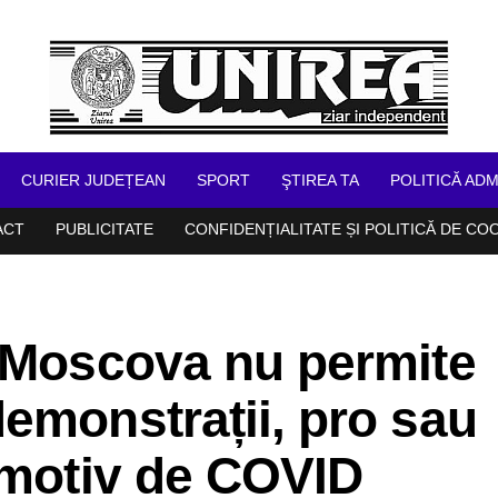
CURIER JUDEȚEAN
SPORT
ŞTIREA TA
POLITICĂ ADM
ACT
PUBLICITATE
CONFIDENȚIALITATE ȘI POLITICĂ DE CO
n Moscova nu permite
emonstrații, pro sau
 motiv de COVID