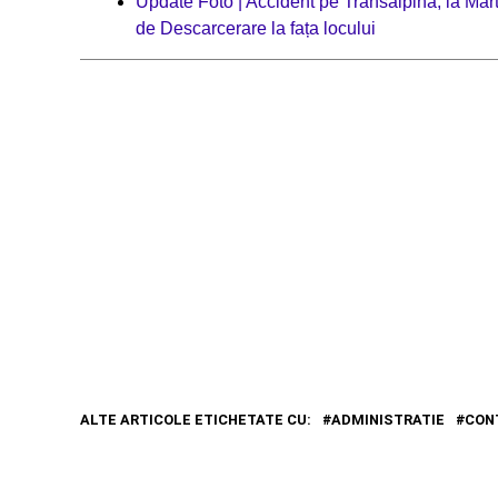
Update Foto | Accident pe Transalpina, la Mărt
de Descarcerare la fața locului
ALTE ARTICOLE ETICHETATE CU:
ADMINISTRATIE
CON