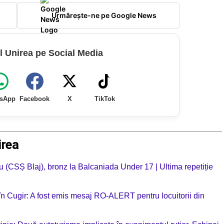
Urmărește-ne pe Google News
l Unirea pe Social Media
sApp
Facebook
X
TikTok
irea
 (CSȘ Blaj), bronz la Balcaniada Under 17 | Ultima repetiție
în Cugir: A fost emis mesaj RO-ALERT pentru locuitorii din