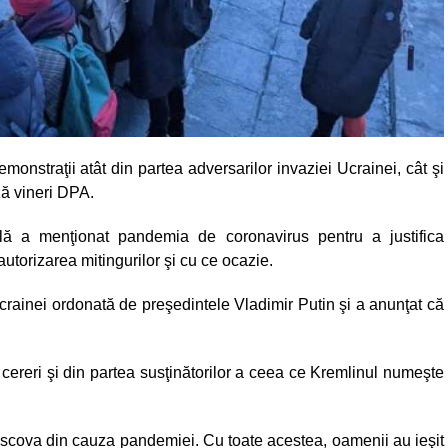
monstraţii atât din partea adversarilor invaziei Ucrainei, cât şi
ză vineri DPA.
ocală a menţionat pandemia de coronavirus pentru a justifica
t autorizarea mitingurilor şi cu ce ocazie.
Ucrainei ordonată de preşedintele Vladimir Putin şi a anunţat că
t cereri şi din partea susţinătorilor a ceea ce Kremlinul numeşte
oscova din cauza pandemiei. Cu toate acestea, oamenii au ieşit