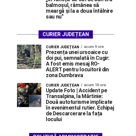
balmoșul, rămânea să
meargă și la a doua întâlnire
sau nu”
CURIER JUDEȚEAN
acum 9 ore
CURIER JUDEȚEAN
Prezența unei ursoaice cu
doi pui, semnalată în Cugir:
A fost emis mesaj RO-
ALERT pentru locuitorii din
zona Dumbrava
acum 10 ore
CURIER JUDEȚEAN
Update Foto | Accident pe
Transalpina, la Mărtinie:
Două autoturisme implicate
în evenimentul rutier. Echipaj
de Descarcerare la fața
locului