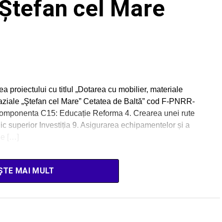
 Ştefan cel Mare
oiectului cu titlul „Dotarea cu mobilier, materiale
naziale „Ştefan cel Mare” Cetatea de Baltă” cod F-PNRR-
Componenta C15: Educație Reforma 4. Crearea unei rute
c superior Investiția 9. Asigurarea echipamentelor și a
de […]
ȘTE MAI MULT