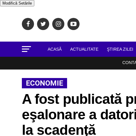
Modifică Setările
ACASĂ
ACTUALITATE
ŞTIREA ZILEI
CONT
ECONOMIE
A fost publicată 
eşalonare a datorii
la scadenţă