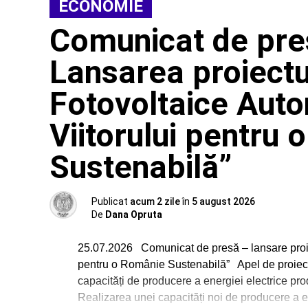
ECONOMIE
Comunicat de pre
Lansarea proiectul
Fotovoltaice Aut
Viitorului pentru
Sustenabilă”
Publicat
acum 2 zile
în
5 august 2026
De
Dana Opruta
25.07.2026 Comunicat de presă – lansare proie
pentru o Românie Sustenabilă” Apel de proiecte
capacități de producere a energiei electrice pr
Realizarea unei capacități noi de producere a en