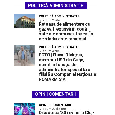
POLITICĂ ADMINISTRAȚIE
POLITICĂ ADMINISTRAȚIE
acum 2 zile
Rețeaua de alimentare cu
gaz va fi extinsă în două
sate ale comunei Unirea: În
ce stadiu este proiectul
POLITICĂ ADMINISTRAȚIE
acum 4 zile
FOTO | Flaviu Rădițoiu,
membru USR din Cugir,
numit în funcția de
administrator special la o
filială a Companiei Naționale
ROMARM S.A.
OPINII COMENTARII
OPINII - COMENTARII
acum 22 de ore
Discoteca ’80 revine la Cluj-