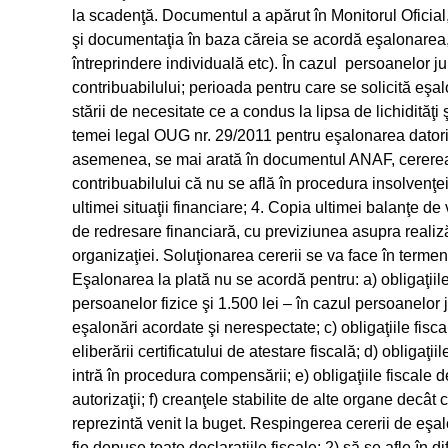
la scadenţă. Documentul a apărut în Monitorul Oficia
şi documentaţia în baza căreia se acordă eşalonarea, a
întreprindere individuală etc). În cazul persoanelor ju
contribuabilului; perioada pentru care se solicită eşa
stării de necesitate ce a condus la lipsa de lichidităţi
temei legal OUG nr. 29/2011 pentru eşalonarea datorii
asemenea, se mai arată în documentul ANAF, cererea 
contribuabilului că nu se află în procedura insolvenţe
ultimei situaţii financiare; 4. Copia ultimei balanţe de 
de redresare financiară, cu previziunea asupra realizării
organizaţiei. Soluţionarea cererii se va face în term
Eşalonarea la plată nu se acordă pentru: a) obligaţiile
persoanelor fizice şi 1.500 lei – în cazul persoanelor j
eşalonări acordate şi nerespectate; c) obligaţiile fi
eliberării certificatului de atestare fiscală; d) obligaţiil
intră în procedura compensării; e) obligaţiile fiscal
autorizaţii; f) creanţele stabilite de alte organe decâ
reprezintă venit la buget. Respingerea cererii de eşal
fie depuse toate declaraţiile fiscale; 2) să se afle în 