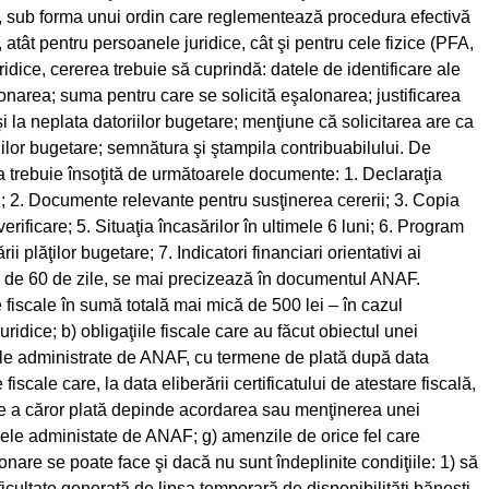
l, sub forma unui ordin care reglementează procedura efectivă
tât pentru persoanele juridice, cât şi pentru cele fizice (PFA,
ridice, cererea trebuie să cuprindă: datele de identificare ale
lonarea; suma pentru care se solicită eşalonarea; justificarea
 şi la neplata datoriilor bugetare; menţiune că solicitarea are ca
lor bugetare; semnătura şi ştampila contribuabilului. De
trebuie însoţită de următoarele documente: 1. Declaraţia
i; 2. Documente relevante pentru susţinerea cererii; 3. Copia
verificare; 5. Situaţia încasărilor în ultimele 6 luni; 6. Program
 plăţilor bugetare; 7. Indicatori financiari orientativi ai
en de 60 de zile, se mai precizează în documentul ANAF.
 fiscale în sumă totală mai mică de 500 lei – în cazul
uridice; b) obligaţiile fiscale care au făcut obiectul unei
scale administrate de ANAF, cu termene de plată după data
e fiscale care, la data eliberării certificatului de atestare fiscală,
e de a căror plată depinde acordarea sau menţinerea unei
t cele administate de ANAF; g) amenzile de orice fel care
onare se poate face şi dacă nu sunt îndeplinite condiţiile: 1) să
dificultate generată de lipsa temporară de disponibilităţi băneşti