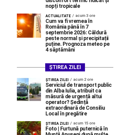
disconfort termic ridicat și
nopți tropicale
acum 3 ore
ACTUALITATE
Cum va fi vremea în
România până în 7
septembrie 2026: Căldură
peste normal și precipitații
puține. Prognoza meteo pe
4 săptămâni
ȘTIREA ZILEI
acum 2 ore
ŞTIREA ZILEI
Serviciul de transport public
din Alba Iulia, atribuit ca
măsură de urgență altui
operator? Ședință
extraordinară de Consiliu
Local în pregătire
acum 15 ore
ŞTIREA ZILEI
Foto | Furtună puternică în
Munții Apuseni după multe