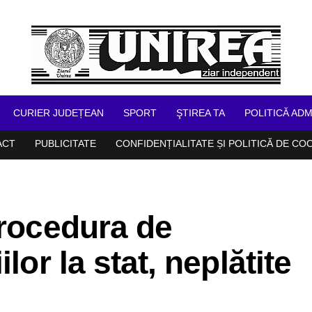
CURIER JUDEȚEAN
SPORT
ŞTIREA TA
POLITICĂ ADM
ACT
PUBLICITATE
CONFIDENȚIALITATE ȘI POLITICĂ DE CO
procedura de
lor la stat, neplătite