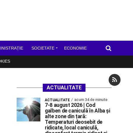
INISTRAȚIE
SOCIETATE
ECONOMIE
OKIES
ACTUALITATE
acum 34 de minute
ACTUALITATE
7-8 august 2026 | Cod
galben de caniculă în Alba și
alte zone din țară:
Temperaturi deosebit de
ridicate, local caniculă,