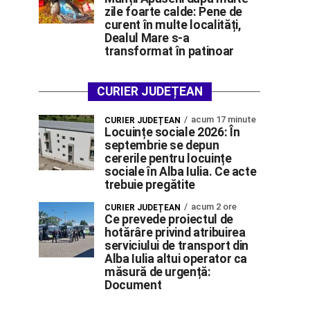
zile foarte calde: Pene de
curent în multe localități,
Dealul Mare s-a
transformat în patinoar
CURIER JUDEȚEAN
acum 17 minute
CURIER JUDEȚEAN
Locuințe sociale 2026: În
septembrie se depun
cererile pentru locuințe
sociale în Alba Iulia. Ce acte
trebuie pregătite
acum 2 ore
CURIER JUDEȚEAN
Ce prevede proiectul de
hotărâre privind atribuirea
serviciului de transport din
Alba Iulia altui operator ca
măsură de urgență:
Document