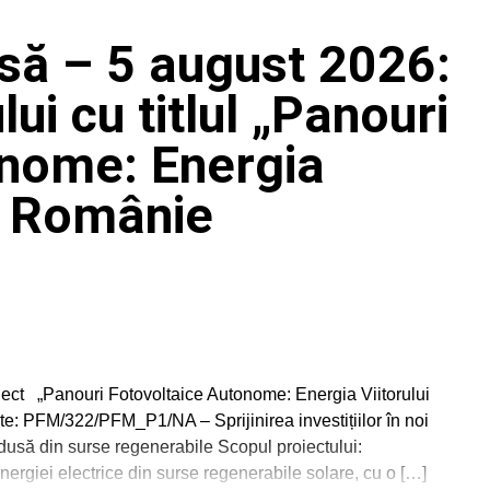
să – 5 august 2026:
ui cu titlul „Panouri
onome: Energia
 o Românie
ct „Panouri Fotovoltaice Autonome: Energia Viitorului
: PFM/322/PFM_P1/NA – Sprijinirea investițiilor în noi
odusă din surse regenerabile Scopul proiectului:
ergiei electrice din surse regenerabile solare, cu o […]