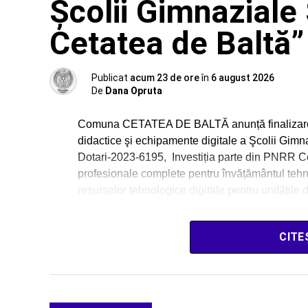
Şcolii Gimnaziale
Cetatea de Baltă”
Publicat
acum 23 de ore
în
6 august 2026
De
Dana Opruta
Comuna CETATEA DE BALTĂ anunță finalizarea pr
didactice şi echipamente digitale a Şcolii Gim
Dotari-2023-6195, Investiția parte din PNRR 
profesionale complete pentru învățământul tehni
resurselor tehnologice digitale pentru unitățile 
CITE