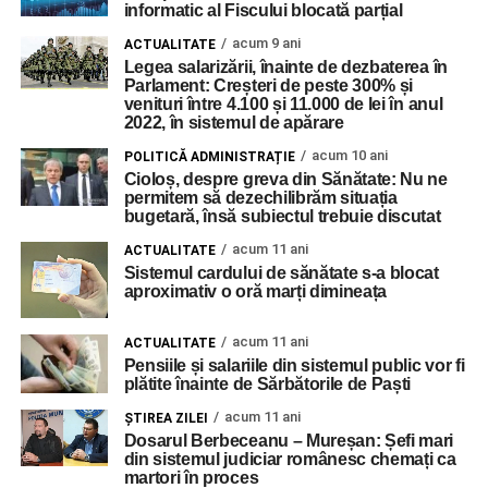
informatic al Fiscului blocată parțial
acum 9 ani
ACTUALITATE
Legea salarizării, înainte de dezbaterea în
Parlament: Creșteri de peste 300% și
venituri între 4.100 și 11.000 de lei în anul
2022, în sistemul de apărare
acum 10 ani
POLITICĂ ADMINISTRAȚIE
Cioloș, despre greva din Sănătate: Nu ne
permitem să dezechilibrăm situația
bugetară, însă subiectul trebuie discutat
acum 11 ani
ACTUALITATE
Sistemul cardului de sănătate s-a blocat
aproximativ o oră marți dimineața
acum 11 ani
ACTUALITATE
Pensiile și salariile din sistemul public vor fi
plătite înainte de Sărbătorile de Paști
acum 11 ani
ŞTIREA ZILEI
Dosarul Berbeceanu – Mureșan: Șefi mari
din sistemul judiciar românesc chemați ca
martori în proces