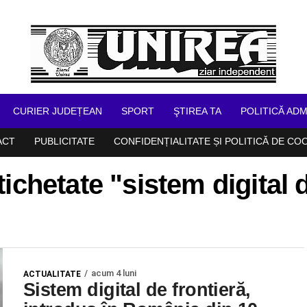
CURIER JUDEȚEAN
SPORT
ŞTIREA TA
POLITICĂ ADM
ACT
PUBLICITATE
CONFIDENȚIALITATE ȘI POLITICĂ DE CO
tichetate "sistem digital 
acum 4 luni
ACTUALITATE
Sistem digital de frontieră,