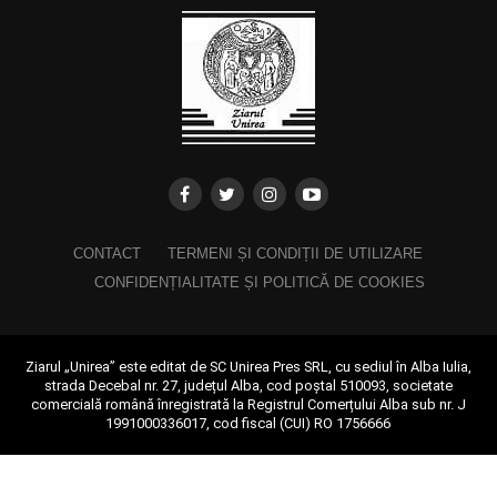
CONTACT
TERMENI ȘI CONDIȚII DE UTILIZARE
CONFIDENȚIALITATE ȘI POLITICĂ DE COOKIES
Ziarul „Unirea” este editat de SC Unirea Pres SRL, cu sediul în Alba Iulia,
strada Decebal nr. 27, județul Alba, cod poștal 510093, societate
comercială română înregistrată la Registrul Comerțului Alba sub nr. J
1991000336017, cod fiscal (CUI) RO 1756666