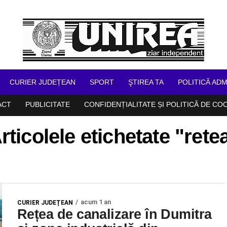
CURIER JUDEȚEAN
SPORT
ŞTIREA TA
POLITICĂ ADM
ACT
PUBLICITATE
CONFIDENȚIALITATE ȘI POLITICĂ DE CO
rticolele etichetate "rete
acum 1 an
CURIER JUDEȚEAN
Rețea de canalizare în Dumitra