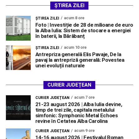
ȘTIREA ZILEI
acum 8 ore
ŞTIREA ZILEI
Foto | Investiție de 28 de milioane de euro
la Alba Iulia: Sistem de stocare a energiei
în baterii, la Bărăbanț
acum 10 ore
ŞTIREA ZILEI
Antrepriza generală Elis Pavaje, De la
pavaj la antrepriză generală: Povestea
unei evoluții naturale
CURIER JUDEȚEAN
acum 7 ore
CURIER JUDEȚEAN
21-23 august 2026 | Alba Iulia devine,
timp de trei zile, capitala metalului
simfonic: Symphonic Metal Echoes
revine în Cetatea Alba Carolina
acum 9 ore
CURIER JUDEȚEAN
14-16 august 2026 | Festivalul Roman