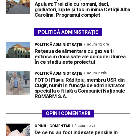
Apulum: Trei zile cu romani, daci,
gladiatori, lupte și foc în inima Cetății Alba
Carolina. Programul complet
POLITICĂ ADMINISTRAȚIE
acum 12 ore
POLITICĂ ADMINISTRAȚIE
Rețeaua de alimentare cu gaz va fi
extinsă în două sate ale comunei Unirea:
În ce stadiu este proiectul
acum 2 zile
POLITICĂ ADMINISTRAȚIE
FOTO | Flaviu Rădițoiu, membru USR din
Cugir, numit în funcția de administrator
special la o filială a Companiei Naționale
ROMARM S.A.
OPINII COMENTARII
acum o zi
OPINII - COMENTARII
De ce nu au fost indexate pensiile în