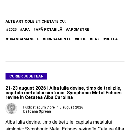
ALTE ARTICOLE ETICHETATE CU:
2025
APA
APĂ POTABILĂ
APOMETRE
BRANSAMANETE
BRNSAMENTE
IULIE
LAZ
RETEA
CURIER JUDEȚEAN
21-23 august 2026 | Alba Iulia devine, timp de trei zile,
capitala metalului simfonic: Symphonic Metal Echoes
revine în Cetatea Alba Carolina
Publicat
acum 7 ore
în
5 august 2026
De
Ioana Oprean
Alba Iulia devine, timp de trei zile, capitala metalului
simfonic: Symphonic Metal Echoes revine în Cetatea Alba