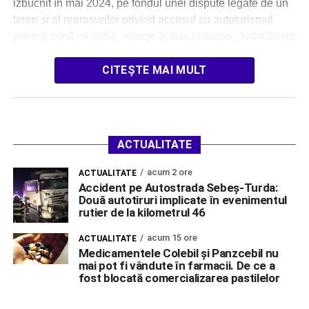
izbucnit în mai 2024, pe fondul unei dispute legate de un
teren și al reproșurilor privind accesul cu autoturismul
printr-o zonă cu iarbă, ajunge în fața instanței. Judecătoria
[…]
CITEȘTE MAI MULT
ACTUALITATE
acum 2 ore
ACTUALITATE
Accident pe Autostrada Sebeș-Turda:
Două autotiruri implicate în evenimentul
rutier de la kilometrul 46
acum 15 ore
ACTUALITATE
Medicamentele Colebil și Panzcebil nu
mai pot fi vândute în farmacii. De ce a
fost blocată comercializarea pastilelor