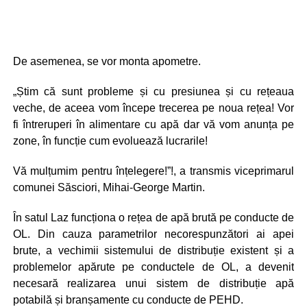
De asemenea, se vor monta apometre.
„Știm că sunt probleme și cu presiunea și cu rețeaua
veche, de aceea vom începe trecerea pe noua rețea! Vor
fi întreruperi în alimentare cu apă dar vă vom anunța pe
zone, în funcție cum evoluează lucrarile!
Vă mulțumim pentru înțelegere!”!, a transmis viceprimarul
comunei Săsciori, Mihai-George Martin.
În satul Laz funcționa o rețea de apă brută pe conducte de
OL. Din cauza parametrilor necorespunzători ai apei
brute, a vechimii sistemului de distribuție existent și a
problemelor apărute pe conductele de OL, a devenit
necesară realizarea unui sistem de distribuție apă
potabilă și branșamente cu conducte de PEHD.