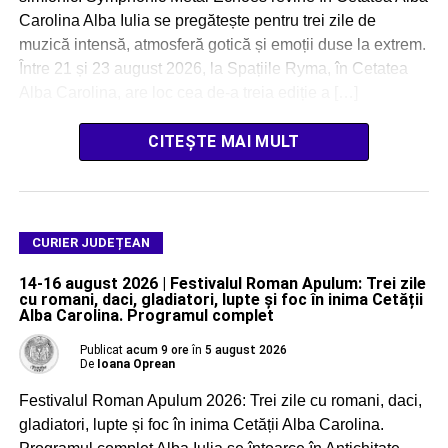
Carolina Alba Iulia se pregătește pentru trei zile de
muzică intensă, atmosferă gotică și emoții duse la extrem.
Între 21 și 23 august 2026, la Spațiile Ryma, în Cetatea
Alba Carolina, are loc cea de-a treia ediție a […]
CITEȘTE MAI MULT
CURIER JUDEȚEAN
14-16 august 2026 | Festivalul Roman Apulum: Trei zile
cu romani, daci, gladiatori, lupte și foc în inima Cetății
Alba Carolina. Programul complet
Publicat
acum 9 ore
în
5 august 2026
De
Ioana Oprean
Festivalul Roman Apulum 2026: Trei zile cu romani, daci,
gladiatori, lupte și foc în inima Cetății Alba Carolina.