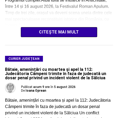
Programul complet Alba Iulia se întoarce în Antichitate,
între 14 și 16 august 2026, la Festivalul Roman Apulum.
Timp de trei zile, orașul va deveni scena uneia dintre cele
mai spectaculoase reconstituiri istorice din România, cu
legiuni […]
CITEȘTE MAI MULT
CURIER JUDEȚEAN
Bătaie, amenințări cu moartea și apel la 112:
Judecătoria Câmpeni trimite în faza de judecată un
dosar penal privind un incident violent de la Sălciua
Publicat
acum 9 ore
în
5 august 2026
De
Ioana Oprean
Bătaie, amenințări cu moartea și apel la 112: Judecătoria
Câmpeni trimite în faza de judecată un dosar penal
privind un incident violent de la Sălciua Un conflict