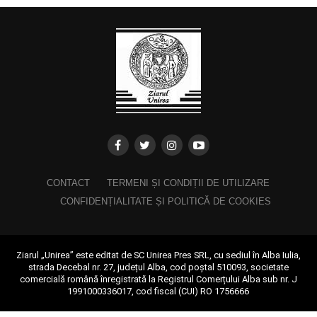
CONTACT
TERMENI ȘI CONDIȚII DE UTILIZARE
CONFIDENȚIALITATE ȘI POLITICĂ DE COOKIES
Ziarul „Unirea” este editat de SC Unirea Pres SRL, cu sediul în Alba Iulia,
strada Decebal nr. 27, județul Alba, cod poștal 510093, societate
comercială română înregistrată la Registrul Comerțului Alba sub nr. J
1991000336017, cod fiscal (CUI) RO 1756666