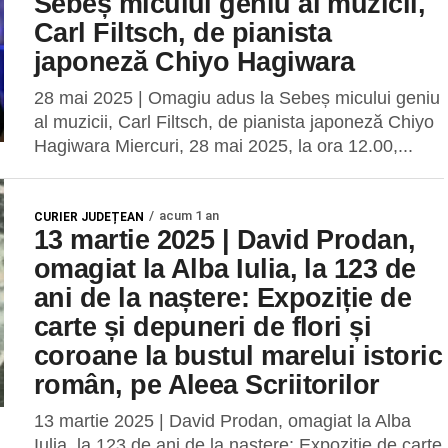
Sebeș micului geniu al muzicii,
Carl Filtsch, de pianista
japoneză Chiyo Hagiwara
28 mai 2025 | Omagiu adus la Sebeș micului geniu
al muzicii, Carl Filtsch, de pianista japoneză Chiyo
Hagiwara Miercuri, 28 mai 2025, la ora 12.00,...
acum 1 an
CURIER JUDEȚEAN
13 martie 2025 | David Prodan,
omagiat la Alba Iulia, la 123 de
ani de la naștere: Expoziție de
carte și depuneri de flori și
coroane la bustul marelui istoric
român, pe Aleea Scriitorilor
13 martie 2025 | David Prodan, omagiat la Alba
Iulia, la 123 de ani de la naștere: Expoziție de carte