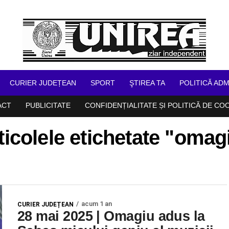
CURIER JUDEȚEAN
SPORT
ŞTIREA TA
POLITICĂ ADM
ACT
PUBLICITATE
CONFIDENȚIALITATE ȘI POLITICĂ DE CO
ticolele etichetate "omag
acum 1 an
CURIER JUDEȚEAN
28 mai 2025 | Omagiu adus la