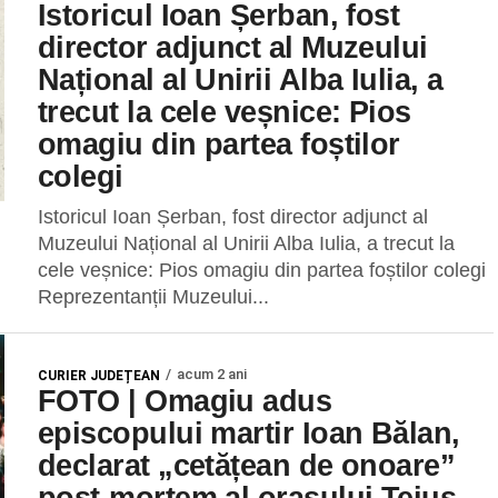
Istoricul Ioan Șerban, fost
director adjunct al Muzeului
Național al Unirii Alba Iulia, a
trecut la cele veșnice: Pios
omagiu din partea foștilor
colegi
Istoricul Ioan Șerban, fost director adjunct al
Muzeului Național al Unirii Alba Iulia, a trecut la
cele veșnice: Pios omagiu din partea foștilor colegi
Reprezentanții Muzeului...
acum 2 ani
CURIER JUDEȚEAN
FOTO | Omagiu adus
episcopului martir Ioan Bălan,
declarat „cetățean de onoare”
post-mortem al orașului Teiuș,