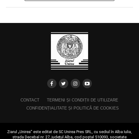
CONTACT
TERMENI ȘI CONDIȚII DE UTILIZARE
CONFIDENȚIALITATE ȘI POLITICĂ DE COOKIES
Ziarul „Unirea” este editat de SC Unirea Pres SRL, cu sediul în Alba Iulia,
strada Decebal nr. 27, județul Alba, cod poștal 510093, societate