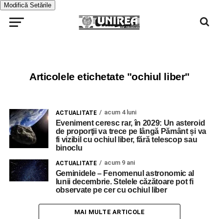
Modifică Setările
Articolele etichetate "ochiul liber"
acum 4 luni
ACTUALITATE
Eveniment ceresc rar, în 2029: Un asteroid
de proporţii va trece pe lângă Pământ și va
fi vizibil cu ochiul liber, fără telescop sau
binoclu
acum 9 ani
ACTUALITATE
Geminidele – Fenomenul astronomic al
lunii decembrie. Stelele căzătoare pot fi
observate pe cer cu ochiul liber
MAI MULTE ARTICOLE