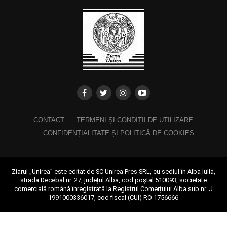
CONTACT
TERMENI ȘI CONDIȚII DE UTILIZARE
CONFIDENȚIALITATE ȘI POLITICĂ DE COOKIES
Ziarul „Unirea” este editat de SC Unirea Pres SRL, cu sediul în Alba Iulia,
strada Decebal nr. 27, județul Alba, cod poștal 510093, societate
comercială română înregistrată la Registrul Comerțului Alba sub nr. J
1991000336017, cod fiscal (CUI) RO 1756666