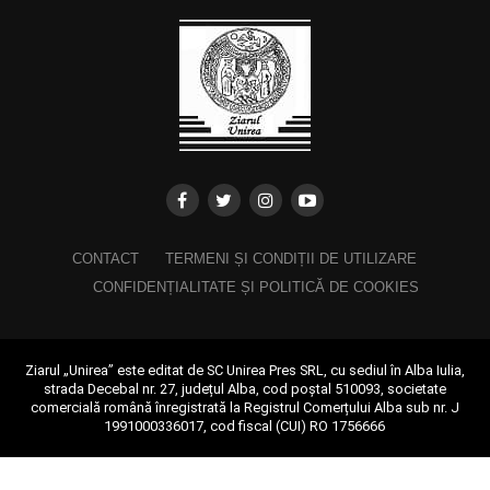
CONTACT
TERMENI ȘI CONDIȚII DE UTILIZARE
CONFIDENȚIALITATE ȘI POLITICĂ DE COOKIES
Ziarul „Unirea” este editat de SC Unirea Pres SRL, cu sediul în Alba Iulia,
strada Decebal nr. 27, județul Alba, cod poștal 510093, societate
comercială română înregistrată la Registrul Comerțului Alba sub nr. J
1991000336017, cod fiscal (CUI) RO 1756666