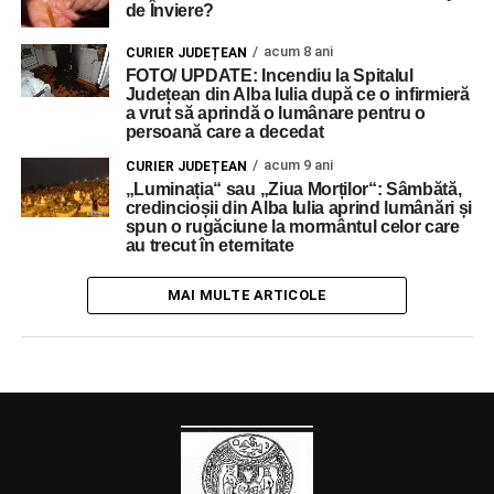
de Înviere?
acum 8 ani
CURIER JUDEȚEAN
FOTO/ UPDATE: Incendiu la Spitalul
Județean din Alba Iulia după ce o infirmieră
a vrut să aprindă o lumânare pentru o
persoană care a decedat
acum 9 ani
CURIER JUDEȚEAN
„Luminația“ sau „Ziua Morților“: Sâmbătă,
credincioșii din Alba Iulia aprind lumânări și
spun o rugăciune la mormântul celor care
au trecut în eternitate
MAI MULTE ARTICOLE