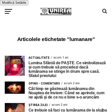
Modifică Setările
Articolele etichetate "lumanare"
acum 1 an
ACTUALITATE
Lumina Sfântă de PAȘTE. Ce simbolizează
și cum trebuie să procedezi dacă
lumânarea se stinge în drum spre casă.
Sfatul preotului
acum 2 ani
OPINII - COMENTARII
Cât timp se păstrează lumânarea din
Noaptea de Înviere: Când se aprinde, cum
ne ajută şi de ce nu e bine s-o aruncăm
acum 2 ani
ŞTIREA ZILEI
Ce trebuie să faci cu lumânarea de la slujba