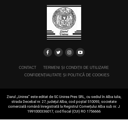
CONTACT
TERMENI ȘI CONDIȚII DE UTILIZARE
CONFIDENȚIALITATE ȘI POLITICĂ DE COOKIES
Ziarul „Unirea” este editat de SC Unirea Pres SRL, cu sediul în Alba Iulia,
strada Decebal nr. 27, județul Alba, cod poștal 510093, societate
comercială română înregistrată la Registrul Comerțului Alba sub nr. J
1991000336017, cod fiscal (CUI) RO 1756666