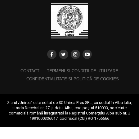
CONTACT
TERMENI ȘI CONDIȚII DE UTILIZARE
CONFIDENȚIALITATE ȘI POLITICĂ DE COOKIES
Ziarul „Unirea” este editat de SC Unirea Pres SRL, cu sediul în Alba Iulia,
strada Decebal nr. 27, județul Alba, cod poștal 510093, societate
comercială română înregistrată la Registrul Comerțului Alba sub nr. J
1991000336017, cod fiscal (CUI) RO 1756666