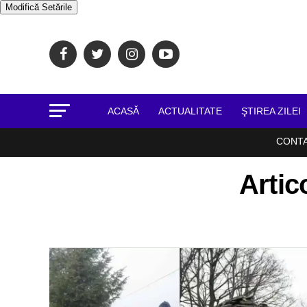
Modifică Setările
ACASĂ
ACTUALITATE
ŞTIREA ZILEI
CONT
Artic