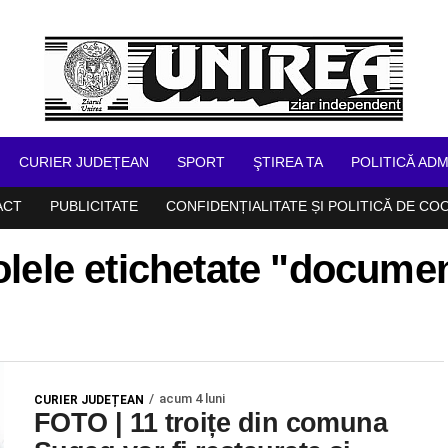
CURIER JUDEȚEAN
SPORT
ŞTIREA TA
POLITICĂ ADM
ACT
PUBLICITATE
CONFIDENȚIALITATE ȘI POLITICĂ DE CO
olele etichetate "docume
acum 4 luni
CURIER JUDEȚEAN
FOTO | 11 troițe din comuna