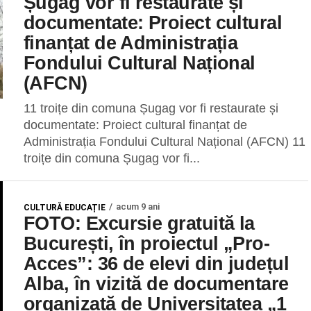
Șugag vor fi restaurate și
documentate: Proiect cultural
finanțat de Administrația
Fondului Cultural Național
(AFCN)
11 troițe din comuna Șugag vor fi restaurate și
documentate: Proiect cultural finanțat de
Administrația Fondului Cultural Național (AFCN) 11
troițe din comuna Șugag vor fi...
acum 9 ani
CULTURĂ EDUCAȚIE
FOTO: Excursie gratuită la
București, în proiectul „Pro-
Acces”: 36 de elevi din județul
Alba, în vizită de documentare
organizată de Universitatea „1