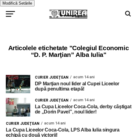
Modifică Setările
Articolele etichetate "Colegiul Economic
“D. P. Marţian” Alba Iulia"
acum 14 ani
CURIER JUDEȚEAN
DP Marţian noul lider al Cupei Liceelor
după penultima etapă!
acum 14 ani
CURIER JUDEȚEAN
La Cupa Liceelor Coca-Cola, derby câştigat
de „Dorin Pavel”, noul lider!
acum 14 ani
CURIER JUDEȚEAN
La Cupa Liceelor Coca-Cola, LPS Alba Iulia singura
echipă cu două victorii!