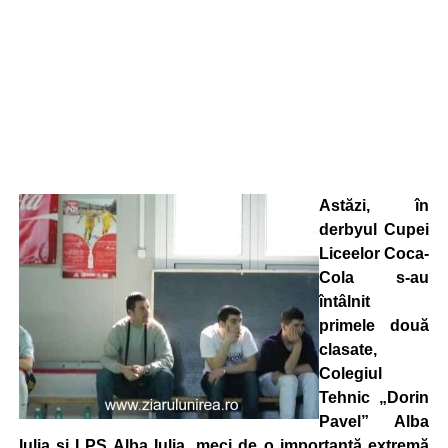
Astăzi, în
derbyul Cupei
Liceelor Coca-
Cola s-au
întâlnit
primele două
clasate,
Colegiul
Tehnic „Dorin
Pavel” Alba
Iulia şi LPS Alba Iulia, meci de o importanţă extremă