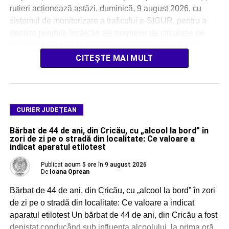
rutieri acționează astăzi, duminică, 9 august 2026, cu
sistemul de monitorizare a traficului e-SIGUR, pentru a
depista posibile încălcări ale normelor de circulație pe
drumurile publice, în zonele cu risc rutier din județul […]
CITEȘTE MAI MULT
CURIER JUDEȚEAN
Bărbat de 44 de ani, din Cricău, cu „alcool la bord” în
zori de zi pe o stradă din localitate: Ce valoare a
indicat aparatul etilotest
Publicat
acum 5 ore
în
9 august 2026
De
Ioana Oprean
Bărbat de 44 de ani, din Cricău, cu „alcool la bord” în zori
de zi pe o stradă din localitate: Ce valoare a indicat
aparatul etilotest Un bărbat de 44 de ani, din Cricău a fost
depistat conducând sub influența alcoolului, la prima oră,