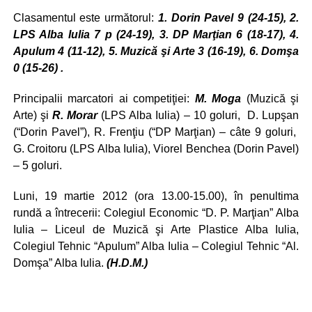
Clasamentul este următorul:
1.
Dorin Pavel 9 (24-15),
2.
LPS Alba Iulia 7 p (24-19),
3.
DP Marţian 6 (18-17),
4.
Apulum 4 (11-12),
5.
Muzică şi Arte 3 (16-19)
,
6. Domşa
0 (15-26)
.
Principalii marcatori ai competiţiei:
M. Moga
(Muzică şi
Arte) şi
R. Morar
(LPS Alba Iulia) – 10 goluri, D. Lupşan
(“Dorin Pavel”), R. Frenţiu (“DP Marţian) – câte 9 goluri,
G. Croitoru (LPS Alba Iulia), Viorel Benchea (Dorin Pavel)
– 5 goluri.
Luni, 19 martie 2012 (ora 13.00-15.00), în penultima
rundă a întrecerii: Colegiul Economic “D. P. Marţian” Alba
Iulia – Liceul de Muzică şi Arte Plastice Alba Iulia,
Colegiul Tehnic “Apulum” Alba Iulia – Colegiul Tehnic “Al.
Domşa” Alba Iulia.
(H.D.M.)