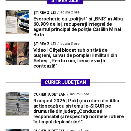
ȘTIREA ZILEI
acum 2 ore
ŞTIREA ZILEI
Escrocherie cu „polițist” și „BNR” în Alba:
68.989 de lei, recuperați integral de
agentul principal de poliție Cătălin Mihai
Bota
acum 3 ore
ŞTIREA ZILEI
Video | Cățel blocat sub o stivă de
bușteni, salvat de pompierii militari din
Sebeș: „Pentru noi, fiecare viață
contează!”
CURIER JUDEȚEAN
acum 5 ore
CURIER JUDEȚEAN
9 august 2026 | Polițiștii rutieri din Alba
acționează cu sistemul e-SIGUR pe
drumurile din județ: „Conduceți
responsabil și respectați normele rutiere
în timpul deplasărilor!”
acum 5 ore
CURIER JUDEȚEAN