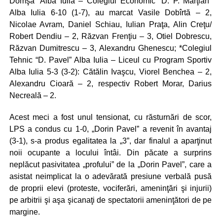
Domşa” Alba Iulia – Colegiul Economic “D. P. Marţian”
Alba Iulia 6-10 (1-7), au marcat Vasile Dobîrtă – 2,
Nicolae Avram, Daniel Schiau, Iulian Praţa, Alin Creţu/
Robert Dendiu – 2, Răzvan Frenţiu – 3, Otiel Dobrescu,
Răzvan Dumitrescu – 3, Alexandru Ghenescu; *Colegiul
Tehnic “D. Pavel” Alba Iulia – Liceul cu Program Sportiv
Alba Iulia 5-3 (3-2): Cătălin Ivaşcu, Viorel Benchea – 2,
Alexandru Cioară – 2, respectiv Robert Morar, Darius
Necreală – 2.
Acest meci a fost unul tensionat, cu răsturnări de scor,
LPS a condus cu 1-0, „Dorin Pavel” a revenit în avantaj
(3-1), s-a produs egalitatea la „3”, dar finalul a aparţinut
noii ocupante a locului întâi. Din păcate a surprins
neplăcut pasivitatea „profului” de la „Dorin Pavel”, care a
asistat neimplicat la o adevărată presiune verbală pusă
de proprii elevi (proteste, vociferări, ameninţări şi injurii)
pe arbitrii şi aşa şicanaţi de spectatorii ameninţători de pe
margine.