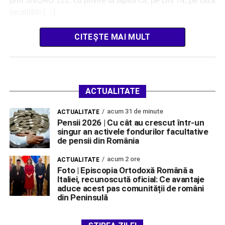
prin SNUAU 112, cu privire la faptul că, pe DN 74, pe raza
localității […]
CITEȘTE MAI MULT
ACTUALITATE
acum 31 de minute
ACTUALITATE
Pensii 2026 | Cu cât au crescut într-un
singur an activele fondurilor facultative
de pensii din România
acum 2 ore
ACTUALITATE
Foto | Episcopia Ortodoxă Română a
Italiei, recunoscută oficial: Ce avantaje
aduce acest pas comunității de români
din Peninsulă