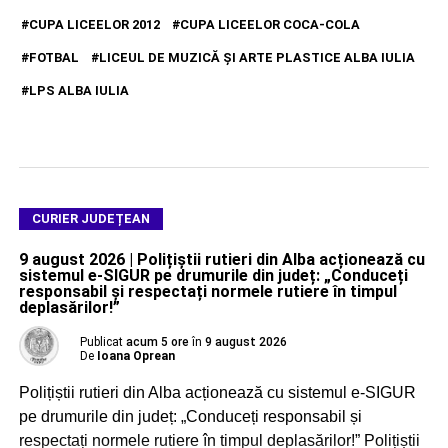
CUPA LICEELOR 2012
CUPA LICEELOR COCA-COLA
FOTBAL
LICEUL DE MUZICĂ ŞI ARTE PLASTICE ALBA IULIA
LPS ALBA IULIA
CURIER JUDEȚEAN
9 august 2026 | Polițiștii rutieri din Alba acționează cu
sistemul e-SIGUR pe drumurile din județ: „Conduceți
responsabil și respectați normele rutiere în timpul
deplasărilor!”
Publicat
acum 5 ore
în
9 august 2026
De
Ioana Oprean
Polițiștii rutieri din Alba acționează cu sistemul e-SIGUR
pe drumurile din județ: „Conduceți responsabil și
respectați normele rutiere în timpul deplasărilor!” Polițiștii